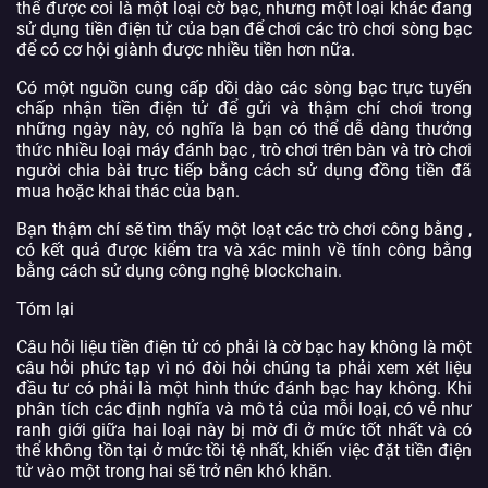
thể được coi là một loại cờ bạc, nhưng một loại khác đang
sử dụng tiền điện tử của bạn để chơi các trò chơi sòng bạc
để có cơ hội giành được nhiều tiền hơn nữa.
Có một nguồn cung cấp dồi dào các sòng bạc trực tuyến
chấp nhận tiền điện tử để gửi và thậm chí chơi trong
những ngày này, có nghĩa là bạn có thể dễ dàng thưởng
thức nhiều loại máy đánh bạc , trò chơi trên bàn và trò chơi
người chia bài trực tiếp bằng cách sử dụng đồng tiền đã
mua hoặc khai thác của bạn.
Bạn thậm chí sẽ tìm thấy một loạt các trò chơi công bằng ,
có kết quả được kiểm tra và xác minh về tính công bằng
bằng cách sử dụng công nghệ blockchain.
Tóm lại
Câu hỏi liệu tiền điện tử có phải là cờ bạc hay không là một
câu hỏi phức tạp vì nó đòi hỏi chúng ta phải xem xét liệu
đầu tư có phải là một hình thức đánh bạc hay không. Khi
phân tích các định nghĩa và mô tả của mỗi loại, có vẻ như
ranh giới giữa hai loại này bị mờ đi ở mức tốt nhất và có
thể không tồn tại ở mức tồi tệ nhất, khiến việc đặt tiền điện
tử vào một trong hai sẽ trở nên khó khăn.