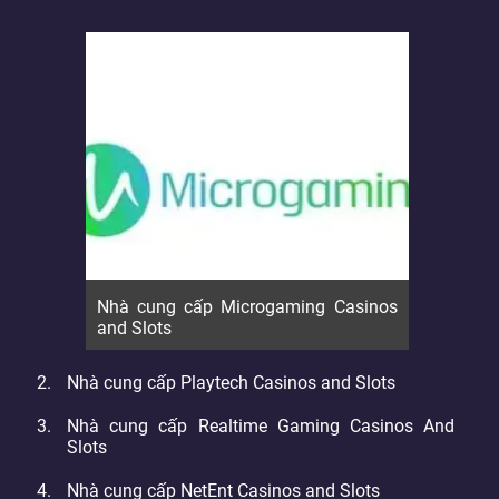
Nhà cung cấp Microgaming Casinos
and Slots
Nhà cung cấp Playtech Casinos and Slots
Nhà cung cấp Realtime Gaming Casinos And
Slots
Nhà cung cấp NetEnt Casinos and Slots