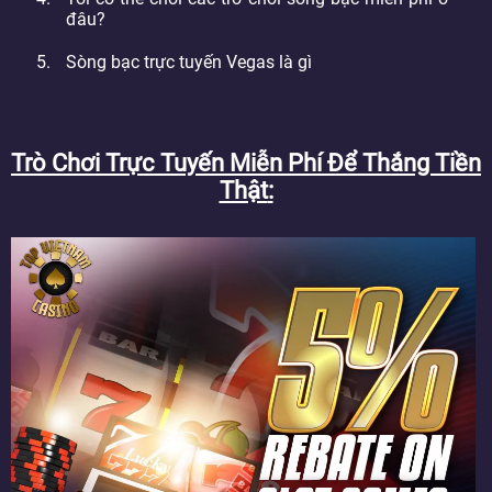
đâu?
Sòng bạc trực tuyến Vegas là gì
Trò Chơi Trực Tuyến Miễn Phí Để Thắng Tiền
Thật