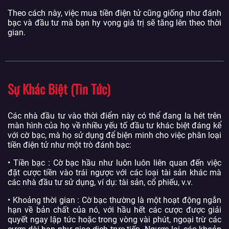
Theo cách này, việc mua tiền điện tử cũng giống như đánh
bạc và đầu tư mà bạn hy vọng giá trị sẽ tăng lên theo thời
gian.
Sự Khác Biệt (Tin Tức)
Các nhà đầu tư vào thời điểm này có thể đang la hét trên
màn hình của họ về nhiều yếu tố đầu tư khác biệt đáng kể
với cờ bạc, mà họ sử dụng để biện minh cho việc phân loại
tiền điện tử như một trò đánh bạc:
• Tiền bạc : Cờ bạc hầu như luôn luôn liên quan đến việc
đặt cược tiền vào trái ngược với các loại tài sản khác mà
các nhà đầu tư sử dụng, ví dụ: tài sản, cổ phiếu, v.v.
• Khoảng thời gian : Cờ bạc thường là một hoạt động ngắn
hạn về bản chất của nó, với hầu hết các cược được giải
quyết ngay lập tức hoặc trong vòng vài phút, ngoại trừ các