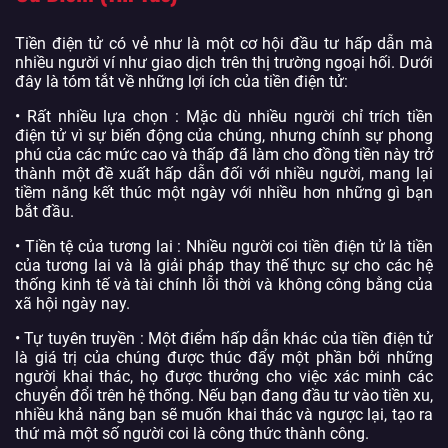
Tiền điện tử có vẻ như là một cơ hội đầu tư hấp dẫn mà
nhiều người ví như giao dịch trên thị trường ngoại hối. Dưới
đây là tóm tắt về những lợi ích của tiền điện tử:
• Rất nhiều lựa chọn : Mặc dù nhiều người chỉ trích tiền
điện tử vì sự biến động của chúng, nhưng chính sự phong
phú của các mức cao và thấp đã làm cho đồng tiền này trở
thành một đề xuất hấp dẫn đối với nhiều người, mang lại
tiềm năng kết thúc một ngày với nhiều hơn những gì bạn
bắt đầu.
• Tiền tệ của tương lai : Nhiều người coi tiền điện tử là tiền
của tương lai và là giải pháp thay thế thực sự cho các hệ
thống kinh tế và tài chính lỗi thời và không công bằng của
xã hội ngày nay.
• Tự tuyên truyền : Một điểm hấp dẫn khác của tiền điện tử
là giá trị của chúng được thúc đẩy một phần bởi những
người khai thác, họ được thưởng cho việc xác minh các
chuyển đổi trên hệ thống. Nếu bạn đang đầu tư vào tiền xu,
nhiều khả năng bạn sẽ muốn khai thác và ngược lại, tạo ra
thứ mà một số người coi là công thức thành công.