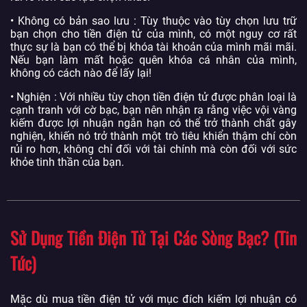
• Không có bản sao lưu : Tùy thuộc vào tùy chọn lưu trữ
bạn chọn cho tiền điện tử của mình, có một nguy cơ rất
thực sự là bạn có thể bị khóa tài khoản của mình mãi mãi.
Nếu bạn làm mất hoặc quên khóa cá nhân của mình,
không có cách nào để lấy lại!
• Nghiện : Với nhiều tùy chọn tiền điện tử được phân loại là
cạnh tranh với cờ bạc, bạn nên nhận ra rằng việc vội vàng
kiếm được lợi nhuận ngắn hạn có thể trở thành chất gây
nghiện, khiến nó trở thành một trò tiêu khiển thậm chí còn
rủi ro hơn, không chỉ đối với tài chính mà còn đối với sức
khỏe tinh thần của bạn.
Sử Dụng Tiền Điện Tử Tại Các Sòng Bạc? (Tin
Tức)
Mặc dù mua tiền điện tử với mục đích kiếm lợi nhuận có