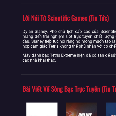
Lời Nói Từ Scientific Games (Tin Tức)
Dylan Slaney, Phó chủ tịch cấp cao của Scientif
mang đến trải nghiệm slot trực tuyến chất lượng 
cầu. Slaney tiếp tục nói rằng họ mong muốn tạo ra
hợp cảm giác Tetris không thể phủ nhận với cơ ch
Máy đánh bạc Tetris Extreme hiện đã có sẵn để sử
các nhà khai thác.
Bài Viết Về Sòng Bạc Trực Tuyến (Tin T