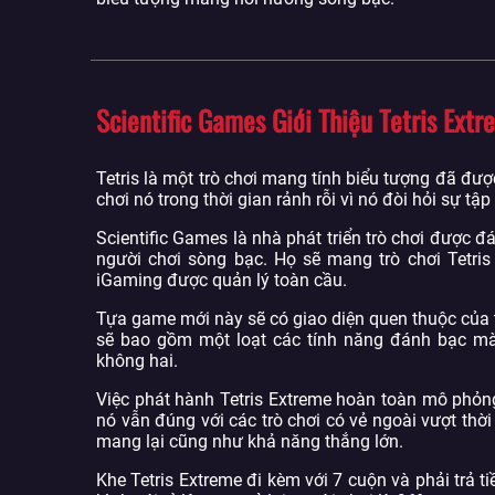
Scientific Games Giới Thiệu Tetris Extr
Tetris là một trò chơi mang tính biểu tượng đã đư
chơi nó trong thời gian rảnh rỗi vì nó đòi hỏi sự tập
Scientific Games là nhà phát triển trò chơi được 
người chơi sòng bạc. Họ sẽ mang trò chơi Tetris
iGaming được quản lý toàn cầu.
Tựa game mới này sẽ có giao diện quen thuộc của t
sẽ bao gồm một loạt các tính năng đánh bạc mà 
không hai.
Việc phát hành Tetris Extreme hoàn toàn mô phỏng
nó vẫn đúng với các trò chơi có vẻ ngoài vượt thờ
mang lại cũng như khả năng thắng lớn.
Khe Tetris Extreme đi kèm với 7 cuộn và phải trả t