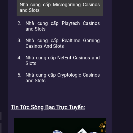
Nhà cung cấp Microgaming Casinos
and Slots
Nhà cung cấp Playtech Casinos
and Slots
Nhà cung cấp Realtime Gaming
Casinos And Slots
Nhà cung cấp NetEnt Casinos and
Slots
Nhà cung cấp Cryptologic Casinos
and Slots
Tin Tức Sòng Bạc Trực Tuyến