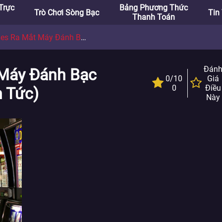
Trực
Bảng Phương Thức
Trò Chơi Sòng Bạc
Tin
Thanh Toán
t Máy Đánh Bạc Video Cực Đỉnh Tetris
Đán
 Máy Đánh Bạc
0/10
Giá
0
Điều
n Tức)
Này