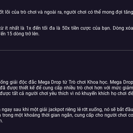
t lõi của trò chơi và ngoài ra, người chơi có thể mong đợi tăn
ừ ít nhất là 1x đến tối đa là 50x tiền cược của bạn. Dòng xó
ến 15 dòng trở lên.
thống giải độc đắc Mega Drop từ Trò chơi Khoa học. Mega Dro
đã được thiết kế để cung cấp nhiều trò chơi hơn với mức giả
ợc tất cả người chơi yêu thích vì nó khuyến khích họ chơi đ
gay sau khi một giải jackpot riêng lẻ rớt xuống, nó sẽ bắt đầ
n trong một khoảng thời gian ngắn, cung cấp cho người chơi c
n.