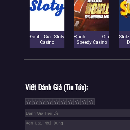
Đánh Giá Sloty
Đánh Giá
Slot
Casino
Speedy Casino
Đ
Viết Đánh Giá (Tin Tức)