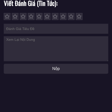
Viết Đánh Giá (Tin Tức)
Nộp