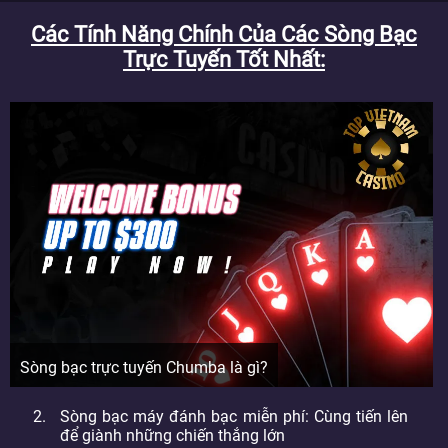
Các Tính Năng Chính Của Các Sòng Bạc
Trực Tuyến Tốt Nhất
Sòng bạc trực tuyến Chumba là gì?
Sòng bạc máy đánh bạc miễn phí: Cùng tiến lên
để giành những chiến thắng lớn