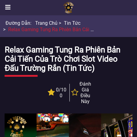
Đường Dẫn:
Trang Chủ
Tin Tức
Relax Gaming Tung Ra Phiên Bản Cải Tiến Của Trò Chơi Slot Video Đấu Trường Rắn
Relax Gaming Tung Ra Phiên Bản
Cải Tiến Của Trò Chơi Slot Video
Đấu Trường Rắn (Tin Tức)
Đánh
0/10
Giá
0
Điều
Này