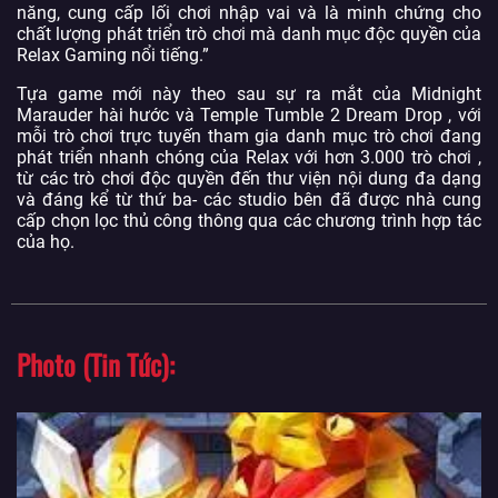
năng, cung cấp lối chơi nhập vai và là minh chứng cho
chất lượng phát triển trò chơi mà danh mục độc quyền của
Relax Gaming nổi tiếng.”
Tựa game mới này theo sau sự ra mắt của Midnight
Marauder hài hước và Temple Tumble 2 Dream Drop , với
mỗi trò chơi trực tuyến tham gia danh mục trò chơi đang
phát triển nhanh chóng của Relax với hơn 3.000 trò chơi ,
từ các trò chơi độc quyền đến thư viện nội dung đa dạng
và đáng kể từ thứ ba- các studio bên đã được nhà cung
cấp chọn lọc thủ công thông qua các chương trình hợp tác
của họ.
Photo (Tin Tức)