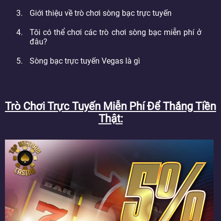
Giới thiệu về trò chơi sòng bạc trực tuyến
Tôi có thể chơi các trò chơi sòng bạc miễn phí ở
đâu?
Sòng bạc trực tuyến Vegas là gì
Trò Chơi Trực Tuyến Miễn Phí Để Thắng Tiền
Thật