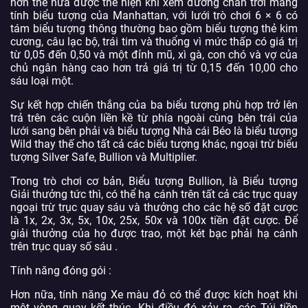
hơn thế nữa được thể hiện khi xem đường chân trời mang
tính biểu tượng của Manhattan, với lưới trò chơi 6 × 6 có
tám biểu tượng thông thường bao gồm biểu tượng thẻ kim
cương, câu lạc bộ, trái tim và thuổng vì mức thấp có giá trị
từ 0,05 đến 0,50 và một đỉnh mũ, xì gà, con chó và vợ của
chủ ngân hàng cao hơn trả giá trị từ 0,15 đến 10,00 cho
sáu loại một.
Sự kết hợp chiến thắng của ba biểu tượng phù hợp trở lên
trả trên các cuộn liền kề từ phía ngoài cùng bên trái của
lưới sang bên phải và biểu tượng Nhà cái Béo là biểu tượng
Wild thay thế cho tất cả các biểu tượng khác, ngoại trừ biểu
tượng Silver Safe, Bullion và Multiplier.
Trong trò chơi cơ bản, Biểu tượng Bullion, là Biểu tượng
Giải thưởng tức thì, có thể hạ cánh trên tất cả các trục quay
ngoại trừ trục quay sáu và thưởng cho các hệ số đặt cược
là 1x, 2x, 3x, 5x, 10x, 25x, 50x và 100x tiền đặt cược. Để
giải thưởng của họ được trao, một két bạc phải hạ cánh
trên trục quay số sáu .
Tính năng đóng gói :
Hơn nữa, tính năng Xe màu đỏ có thể được kích hoạt khi
một vòng quay kết thúc. Khi điều đó xảy ra, các Túi tiền