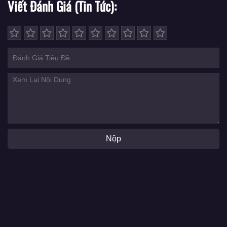
Viết Đánh Giá (Tin Tức)
Nộp