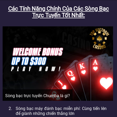
Các Tính Năng Chính Của Các Sòng Bạc
Trực Tuyến Tốt Nhất
Sòng bạc trực tuyến Chumba là gì?
Sòng bạc máy đánh bạc miễn phí: Cùng tiến lên
để giành những chiến thắng lớn