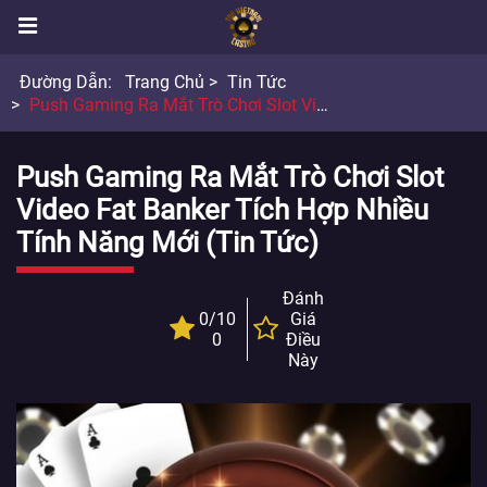
Đường Dẫn:
Trang Chủ
Tin Tức
Push Gaming Ra Mắt Trò Chơi Slot Video Fat Banker Tích Hợp Nhiều Tính Năng Mới
Push Gaming Ra Mắt Trò Chơi Slot
Video Fat Banker Tích Hợp Nhiều
Tính Năng Mới (Tin Tức)
Đánh
0/10
Giá
0
Điều
Này