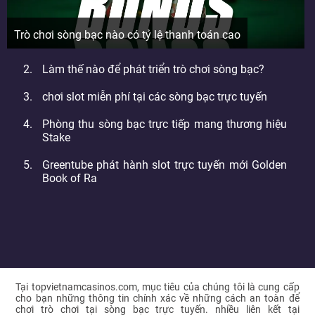
Trò chơi sòng bạc nào có tỷ lệ thanh toán cao
Làm thế nào để phát triển trò chơi sòng bạc?
chơi slot miễn phí tại các sòng bạc trực tuyến
Phòng thu sòng bạc trực tiếp mang thương hiệu
Stake
Greentube phát hành slot trực tuyến mới Golden
Book of Ra
Tại topvietnamcasinos.com, mục tiêu của chúng tôi là cung cấp
cho bạn những thông tin chính xác về những cách an toàn để
chơi trò chơi tại sòng bạc trực tuyến. nhiều liên kết tại