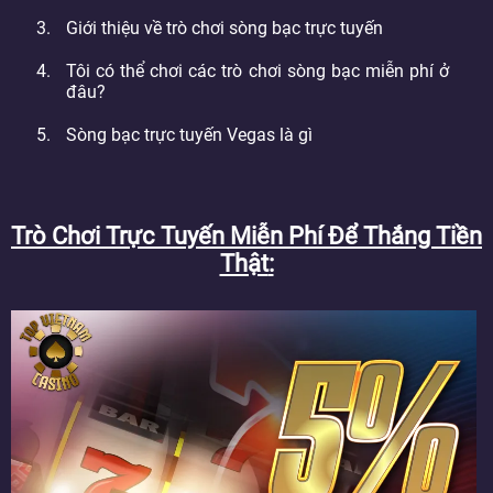
Giới thiệu về trò chơi sòng bạc trực tuyến
Tôi có thể chơi các trò chơi sòng bạc miễn phí ở
đâu?
Sòng bạc trực tuyến Vegas là gì
Trò Chơi Trực Tuyến Miễn Phí Để Thắng Tiền
Thật