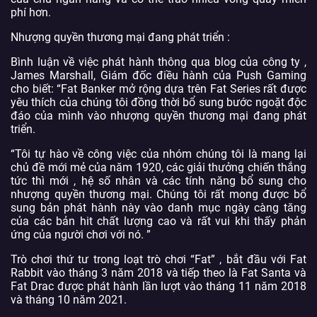
phí hơn.
Nhượng quyền thương mại đang phát triển :
Bình luận về việc phát hành thông qua blog của công ty ,
James Marshall, Giám đốc điều hành của Push Gaming
cho biết: “Fat Banker mở rộng dựa trên Fat Series rất được
yêu thích của chúng tôi đồng thời bổ sung bước ngoặt độc
đáo của mình vào nhượng quyền thương mại đang phát
triển.
“Tôi tự hào về công việc của nhóm chúng tôi là mang lại
chủ đề mới mẻ của năm 1920, các giải thưởng chiến thắng
tức thì mới , hệ số nhân và các tính năng bổ sung cho
nhượng quyền thương mại. Chúng tôi rất mong được bổ
sung bản phát hành này vào danh mục ngày càng tăng
của các bản hit chất lượng cao và rất vui khi thấy phản
ứng của người chơi với nó. ”
Trò chơi thứ tư trong loạt trò chơi “Fat” , bắt đầu với Fat
Rabbit vào tháng 3 năm 2018 và tiếp theo là Fat Santa và
Fat Drac được phát hành lần lượt vào tháng 11 năm 2018
và tháng 10 năm 2021.