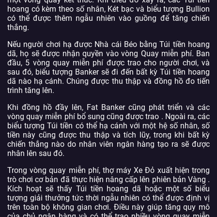
hoang có kèm theo số nhân, Két bạc và biểu tượng Bullion
có thể được thêm ngẫu nhiên vào guồng để tăng chiến
thắng.
Nếu người chơi hạ được Nhà cái Béo bằng Túi tiền hoang
dã, họ sẽ được nhận quyền vào vòng Quay miễn phí. Ban
đầu, 5 vòng quay miễn phí được trao cho người chơi, và
sau đó, biểu tượng Banker sẽ đi đến bất kỳ Túi tiền hoang
dã nào hạ cánh. Chúng được thu thập và đồng hồ đo tiến
trình tăng lên.
Khi đồng hồ đầy lên, Fat Banker cũng phát triển và các
vòng quay miễn phí bổ sung cũng được trao . Ngoài ra, các
biểu tượng Túi tiền có thể hạ cánh với một hệ số nhân, số
tiền này cũng được thu thập và tích lũy, trong khi bất kỳ
chiến thắng nào do nhân viên ngân hàng tạo ra sẽ được
nhân lên sau đó.
Trong vòng quay miễn phí, thợ máy Xe Đỏ xuất hiện trong
trò chơi cơ bản đã thực hiện nâng cấp lên phiên bản Vàng .
Kích hoạt sẽ thấy Túi tiền hoang dã hoặc một số biểu
tượng giải thưởng tức thời ngẫu nhiên có thể được định vị
trên toàn bộ không gian chơi. Điều này giúp tăng quy mô
của chủ ngân hàng và có thể trao nhiều vòng quay miễn