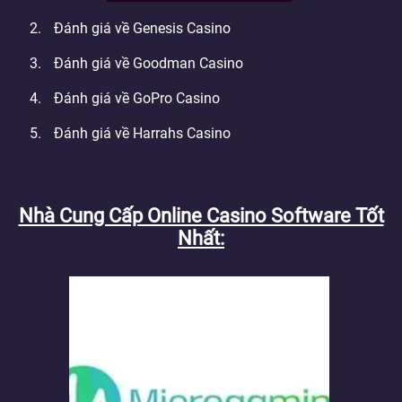
Đánh giá về Genesis Casino
Đánh giá về Goodman Casino
Đánh giá về GoPro Casino
Đánh giá về Harrahs Casino
Nhà Cung Cấp Online Casino Software Tốt
Nhất