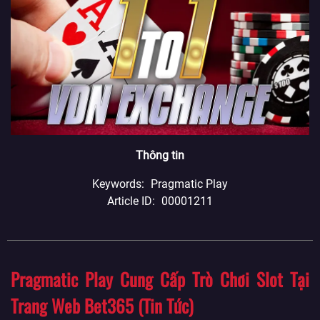
Thông tin
Keywords
Pragmatic Play
Article ID
00001211
Pragmatic Play Cung Cấp Trò Chơi Slot Tại
Trang Web Bet365 (Tin Tức)