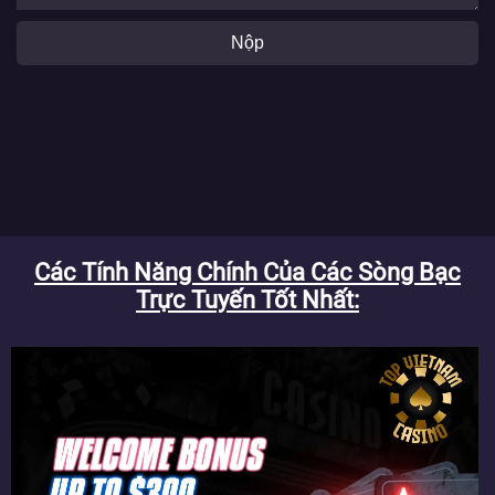
Nộp
Các Tính Năng Chính Của Các Sòng Bạc
Trực Tuyến Tốt Nhất