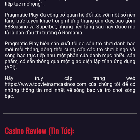
tiếp tục mở rộng" .
Pragmatic Play đã công bố quan hệ đối tác với một số nền
tảng trực tuyến khác trong những tháng gần đây, bao gồm
888casino và Superbet, những nền tảng sau này được mô
tả là dẫn đầu thị trường ở Romania.
Pragmatic Play hiện sản xuất tối đa sáu trò chơi đánh bạc
mới mỗi tháng, đồng thời cung cấp các trò chơi bingo và
sòng bạc trực tiếp như một phần của danh mục nhiều sản
phẩm, có sẵn thông qua một giao diện lập trình ứng dụng
(API).
Hãy truy cập trang web
https://www.topvietnamcasinos.com của chúng tôi để có
những thông tin mới nhất về sòng bạc và trò chơi sòng
bạc.
Casino Review (Tin Tức)