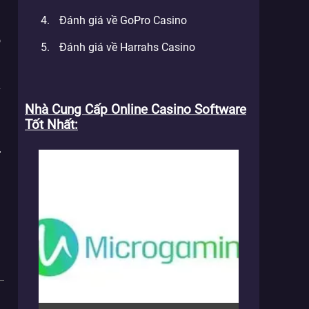
Đánh giá về GoPro Casino
h
ò
Đánh giá về Harrahs Casino
h
y
g
Nhà Cung Cấp Online Casino Software
Tốt Nhất
n
ử
n
h