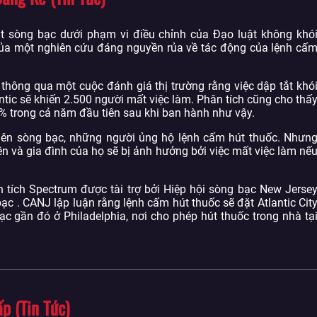
 sòng bạc dưới phạm vi điều chỉnh của Đạo luật không khó
của một nghiên cứu đáng nguyền rủa về tác động của lệnh cấ
hông qua một cuộc đánh giá thị trường rằng việc dập tắt khó
ntic sẽ khiến 2.500 người mất việc làm. Phân tích cũng cho thấ
% trong cả năm đầu tiên sau khi ban hành như vậy.
viên sòng bạc, những người ủng hộ lệnh cấm hút thuốc. Nhưn
ên và gia đình của họ sẽ bị ảnh hưởng bởi việc mất việc làm nế
n tích Spectrum được tài trợ bởi Hiệp hội sòng bạc New Jerse
 . CANJ lập luận rằng lệnh cấm hút thuốc sẽ đặt Atlantic Cit
bạc gần đó ở Philadelphia, nơi cho phép hút thuốc trong nhà tạ
p (Tin Tức)