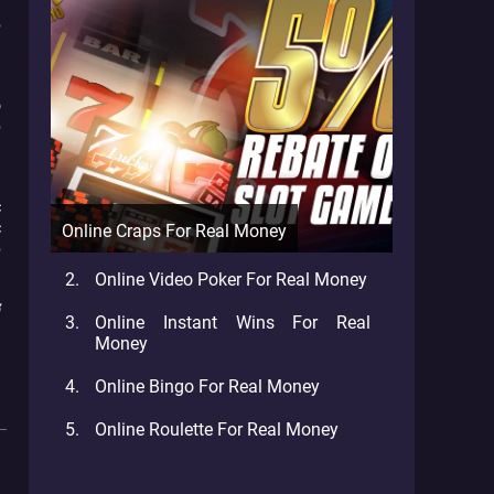
p
g
ỗ
p
g
c
c
Online Craps For Real Money
p
Online Video Poker For Real Money
ở
Online Instant Wins For Real
Money
Online Bingo For Real Money
Online Roulette For Real Money