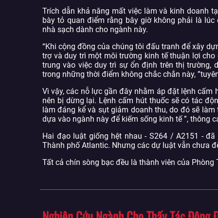
Trích dẫn khả năng mất việc làm và kinh doanh t
bày tỏ quan điểm rằng bây giờ không phải là lúc
nhà sạch dành cho ngành này.
“Khi cộng đồng của chúng tôi đấu tranh để xây dựng
trợ và duy trì một môi trường kinh tế thuận lợi c
trung vào việc duy trì sự ổn định trên thị trường
trong những thời điểm không chắc chắn này, ”tuyên
Vì vậy, các nỗ lực gần đây nhằm áp đặt lệnh cấm h
nên bị dừng lại. Lệnh cấm hút thuốc sẽ có tác độ
làm đáng kể và sụt giảm doanh thu, do đó sẽ làm
dựa vào ngành này để kiếm sống kinh tế ”, thông c
Hai đạo luật giống hệt nhau - S264 / A2151 - đ
Thành phố Atlantic. Nhưng các dự luật vẫn chưa đ
Tất cả chín sòng bạc đều là thành viên của Phòn
Nghiên Cứu Ngành Cho Thấy Tác Động Đ