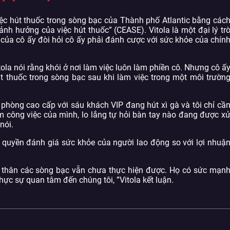
việc hút thuốc trong sòng bạc của Thành phố Atlantic bằng các
nh hưởng của việc hút thuốc” (CEASE). Vitola là một đại lý tr
c của cô ấy đòi hỏi cô ấy phải đánh cược với sức khỏe của chín
tola nói rằng khói ở nơi làm việc luôn làm phiền cô. Nhưng cô ấ
út thuốc trong sòng bạc sau khi làm việc trong một môi trườn
phòng cao cấp với sáu khách VIP đang hút xì gà và tôi chỉ cầ
m công việc của mình, lo lắng tự hỏi bàn tay nào đang được x
nói.
ó quyền đánh giá sức khỏe của người lao động so với lợi nhuậ
 thân các sòng bạc vẫn chưa thực hiện được. Họ có sức mạn
ực sự quan tâm đến chúng tôi, ”Vitola kết luận.