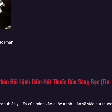
ic Phản
Phản Đối Lệnh Cấm Hút Thuốc Của Sòng Bạc (Tin
thiệp ý kiến ​​của mình vào cuộc tranh luận về việc hút thuố