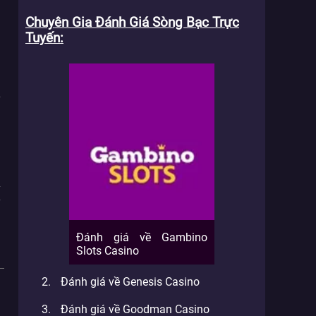
Chuyên Gia Đánh Giá Sòng Bạc Trực
i
Tuyến
m
i
y
g
u
y
y
i
Đánh giá về Gambino
Slots Casino
Đánh giá về Genesis Casino
Đánh giá về Goodman Casino