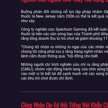
Buồng phản đối những nỗ lực lập pháp nhằm đặt
thuốc lá New Jersey năm 2006 có thể là kết quả 
như vậy.
Công ty nghiên cứu Spectrum Gaming đã kết luận t
thuốc lá trên các sàn sòng bạc của Thành phố Atla
rằng tổng doanh thu từ trò chơi sẽ giảm khoảng 11
“Chúng tôi nhận ra những lo ngại của các nhân 
chúng tôi cũng phải lưu ý rằng hàng nghìn nhân vi
lệnh cấm được thông qua, ”hội đồng cho biết.
Những người chỉ trích nghiên cứu chỉ ra rằng phâ
(CANJ), nhóm vận động hành lang của chín sòng bạc
vào một vị trí bất lợi để cạnh tranh với các sòng 
các khu trò chơi được chỉ định.
Công Nhân Op-Ed Nói Tiếng Nói Khẩn Cấ