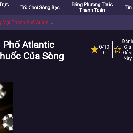
Trực
Bảng Phương Thức
Trò Chơi Sòng Bạc
Tin
Thanh Toán
tlantic Phản Đối Lệnh Cấm Hút Thuốc Của Sòng Bạc
Đán
Phố Atlantic
0/10
Giá
0
Điều
Thuốc Của Sòng
Này