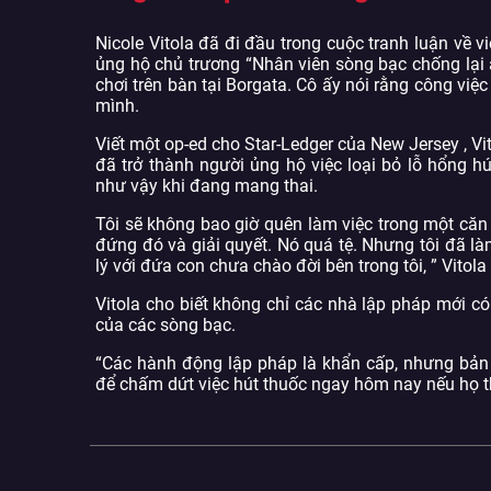
Nicole Vitola đã đi đầu trong cuộc tranh luận về 
ủng hộ chủ trương “Nhân viên sòng bạc chống lại ả
chơi trên bàn tại Borgata. Cô ấy nói rằng công việ
mình.
Viết một op-ed cho Star-Ledger của New Jersey , Vi
đã trở thành người ủng hộ việc loại bỏ lỗ hổng h
như vậy khi đang mang thai.
Tôi sẽ không bao giờ quên làm việc trong một căn 
đứng đó và giải quyết. Nó quá tệ. Nhưng tôi đã là
lý với đứa con chưa chào đời bên trong tôi, ” Vitola 
Vitola cho biết không chỉ các nhà lập pháp mới c
của các sòng bạc.
“Các hành động lập pháp là khẩn cấp, nhưng bản
để chấm dứt việc hút thuốc ngay hôm nay nếu họ th