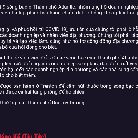
ại 9 sòng bạc ở Thành phố Atlantic, nhóm ủng hộ doanh nghiệ
 các nhà lập pháp tiểu bang chấm dứt lỗ hổng không khí tron
 lại và phục hồi [từ COVID-19], ưu tiên của chúng tôi phải là h
ho các doanh nghiệp và nhân viên địa phương. Chúng tôi phải tậ
, duy trì và tạo việc làm, cũng như hỗ trợ cộng đồng địa phươn
 bố của hội đồng cho biết.
út thuốc vĩnh viễn đối với các sòng bạc của Thành phố Atlanti
ng tiêu cực đến ngành công nghiệp sòng bạc, dẫn đến mất việ
 tổn hại đến các doanh nghiệp địa phương và các nhà cung cấ
áo cho biết thêm.
ã được ban hành ở Trenton để cấm hút thuốc trong sòng bạc 
ến được cả hai tầng phòng để bỏ phiếu.
g Thương mại Thành phố Đại Tây Dương.
áng Kể (Tin Tức)