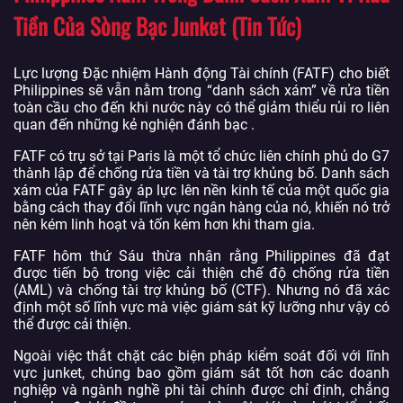
Tiền Của Sòng Bạc Junket (Tin Tức)
Lực lượng Đặc nhiệm Hành động Tài chính (FATF) cho biết
Philippines sẽ vẫn nằm trong “danh sách xám” về rửa tiền
toàn cầu cho đến khi nước này có thể giảm thiểu rủi ro liên
quan đến những kẻ nghiện đánh bạc .
FATF có trụ sở tại Paris là một tổ chức liên chính phủ do G7
thành lập để chống rửa tiền và tài trợ khủng bố. Danh sách
xám của FATF gây áp lực lên nền kinh tế của một quốc gia
bằng cách thay đổi lĩnh vực ngân hàng của nó, khiến nó trở
nên kém linh hoạt và tốn kém hơn khi tham gia.
FATF hôm thứ Sáu thừa nhận rằng Philippines đã đạt
được tiến bộ trong việc cải thiện chế độ chống rửa tiền
(AML) và chống tài trợ khủng bố (CTF). Nhưng nó đã xác
định một số lĩnh vực mà việc giám sát kỹ lưỡng như vậy có
thể được cải thiện.
Ngoài việc thắt chặt các biện pháp kiểm soát đối với lĩnh
vực junket, chúng bao gồm giám sát tốt hơn các doanh
nghiệp và ngành nghề phi tài chính được chỉ định, chẳng