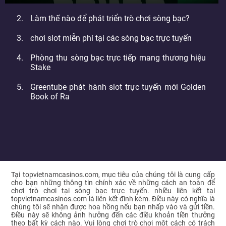
Làm thế nào để phát triển trò chơi sòng bạc?
chơi slot miễn phí tại các sòng bạc trực tuyến
Phòng thu sòng bạc trực tiếp mang thương hiệu
Stake
Greentube phát hành slot trực tuyến mới Golden
Book of Ra
Tại topvietnamcasinos.com, mục tiêu của chúng tôi là cung cấp
cho bạn những thông tin chính xác về những cách an toàn để
chơi trò chơi tại sòng bạc trực tuyến. nhiều liên kết tại
topvietnamcasinos.com là liên kết đính kèm. Điều này có nghĩa là
chúng tôi sẽ nhận được hoa hồng nếu bạn nhấp vào và gửi tiền.
Điều này sẽ không ảnh hưởng đến các điều khoản tiền thưởng
theo bất kỳ cách nào. Vui lòng chơi trò chơi một cách có trách