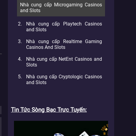
Nhà cung cấp Microgaming Casinos
and Slots
Nhà cung cấp Playtech Casinos
and Slots
Nhà cung cấp Realtime Gaming
Casinos And Slots
Nhà cung cấp NetEnt Casinos and
Slots
Nhà cung cấp Cryptologic Casinos
and Slots
Tin Tức Sòng Bạc Trực Tuyến