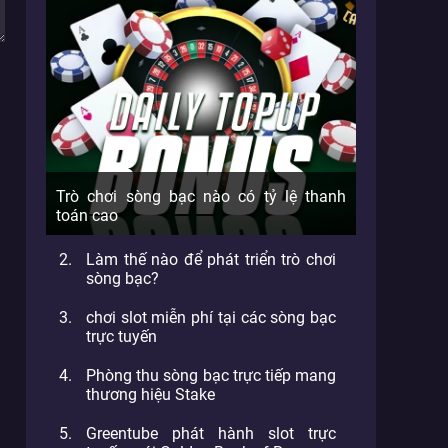
Trò chơi sòng bạc nào có tỷ lệ thanh
toán cao
Làm thế nào để phát triển trò chơi
sòng bạc?
chơi slot miễn phí tại các sòng bạc
trực tuyến
Phòng thu sòng bạc trực tiếp mang
thương hiệu Stake
Greentube phát hành slot trực