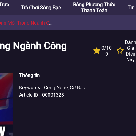
Trực
Bảng Phương Thức
Trò Chơi Sòng Bạc
Tin
Thanh Toán
Trong Ngành Công Nghiệp IGaming
Đán
ong Ngành Công
0/10
Giá
0
Điều
)
Này
Thông tin
Keywords
Công Nghệ, Cờ Bạc
Article ID
00001328