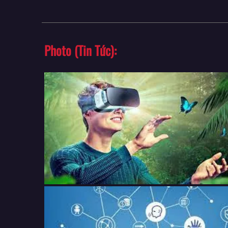
Photo (Tin Tức)