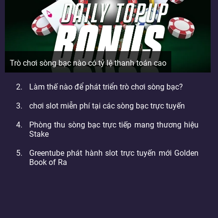
Trò chơi sòng bạc nào có tỷ lệ thanh toán cao
Làm thế nào để phát triển trò chơi sòng bạc?
chơi slot miễn phí tại các sòng bạc trực tuyến
Phòng thu sòng bạc trực tiếp mang thương hiệu
Stake
Greentube phát hành slot trực tuyến mới Golden
Book of Ra