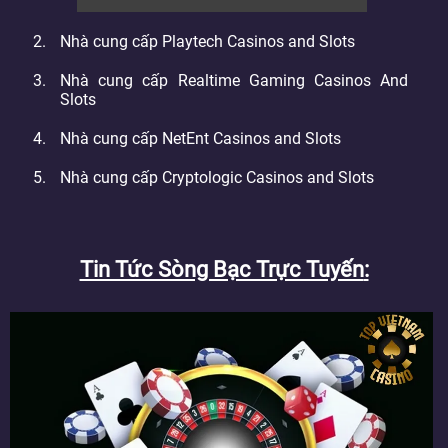
Nhà cung cấp Playtech Casinos and Slots
Nhà cung cấp Realtime Gaming Casinos And
Slots
Nhà cung cấp NetEnt Casinos and Slots
Nhà cung cấp Cryptologic Casinos and Slots
Tin Tức Sòng Bạc Trực Tuyến