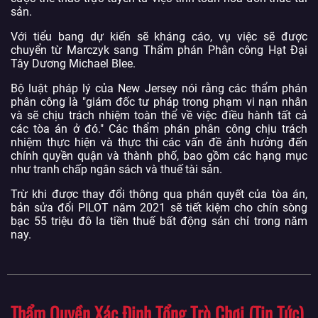
sản.
Với tiểu bang dự kiến ​​sẽ kháng cáo, vụ việc sẽ được
chuyển từ Marczyk sang Thẩm phán Phân công Hạt Đại
Tây Dương Michael Blee.
Bộ luật pháp lý của New Jersey nói rằng các thẩm phán
phân công là "giám đốc tư pháp trong phạm vi nạn nhân
và sẽ chịu trách nhiệm toàn thể về việc điều hành tất cả
các tòa án ở đó." Các thẩm phán phân công chịu trách
nhiệm thực hiện và thực thi các vấn đề ảnh hưởng đến
chính quyền quận và thành phố, bao gồm các hạng mục
như tranh chấp ngân sách và thuế tài sản.
Trừ khi được thay đổi thông qua phán quyết của tòa án,
bản sửa đổi PILOT năm 2021 sẽ tiết kiệm cho chín sòng
bạc 55 triệu đô la tiền thuế bất động sản chỉ trong năm
nay.
Thẩm Quyền Xác Định Tổng Trò Chơi (Tin Tức)