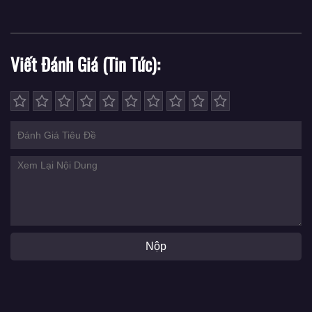
Viết Đánh Giá (Tin Tức)
Nộp