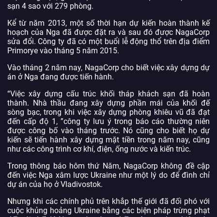
sạn 4 sao với 279 phòng.
Kể từ năm 2013, một số thời hạn dự kiến ​​hoàn thành kế
hoạch của Nga đã được đặt ra và sau đó được NagaCorp
sửa đổi. Công ty đã có một buổi lễ động thổ trên địa điểm
Primorye vào tháng 5 năm 2015.
Vào tháng 2 năm nay, NagaCorp cho biết việc xây dựng dự
án ở Nga đang được tiến hành.
“Việc xây dựng cấu trúc khối tháp khách sạn đã hoàn
thành. Nhà thầu đang xây dựng phần mái của khối đế
sòng bạc, trong khi việc xây dựng phòng khiêu vũ đã đạt
đến cấp độ 1, ”công ty lưu ý trong báo cáo thường niên
được công bố vào tháng trước. Nó cũng cho biết họ dự
kiến ​​sẽ tiến hành xây dựng mặt tiền trong năm nay, cũng
như các công trình cơ khí, điện, ống nước và kiến ​​trúc.
Trong thông báo hôm thứ Năm, NagaCorp không đề cập
đến việc Nga xâm lược Ukraine như một lý do để đình chỉ
dự án của họ ở Vladivostok.
Nhưng khi các chính phủ trên khắp thế giới đã đối phó với
cuộc khủng hoảng Ukraine bằng các biện pháp trừng phạt