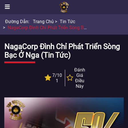
Đường Dẫn:
Trang Chủ
Tin Tức
NagaCorp Đình Chỉ Phát Triển Sòng Bạc Ở Nga
NagaCorp Đình Chỉ Phát Triển Sòng
Bạc Ở Nga (Tin Tức)
Đánh
7/10
Giá
1
Điều
Này