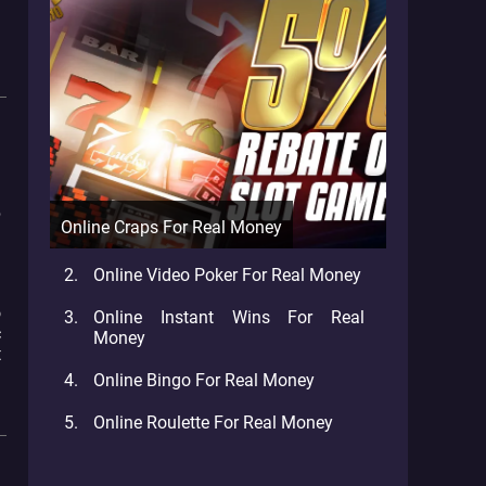
à
p
Online Craps For Real Money
h
Online Video Poker For Real Money
h
o
Online Instant Wins For Real
c
Money
t
Online Bingo For Real Money
Online Roulette For Real Money