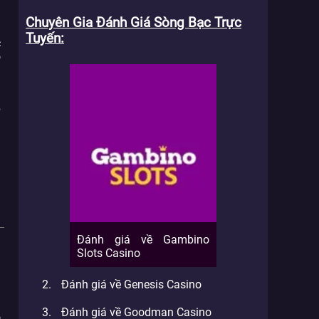
Chuyên Gia Đánh Giá Sòng Bạc Trực
Tuyến
c
ó
m
p
a
n
ả
Đánh giá về Gambino
Slots Casino
Đánh giá về Genesis Casino
g
Đánh giá về Goodman Casino
ò