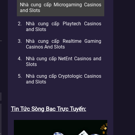
Nhà cung cấp Microgaming Casinos
and Slots
Nhà cung cấp Playtech Casinos
and Slots
Nhà cung cấp Realtime Gaming
Casinos And Slots
Nhà cung cấp NetEnt Casinos and
Slots
Nhà cung cấp Cryptologic Casinos
and Slots
Tin Tức Sòng Bạc Trực Tuyến