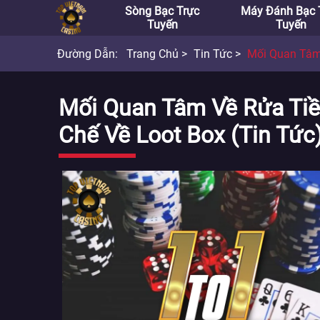
Sòng Bạc Trực
Máy Đánh Bạc 
Tuyến
Tuyến
Đường Dẫn:
Trang Chủ
Tin Tức
Mối Quan Tâm Về Rửa 
Mối Quan Tâm Về Rửa Ti
Chế Về Loot Box (Tin Tức