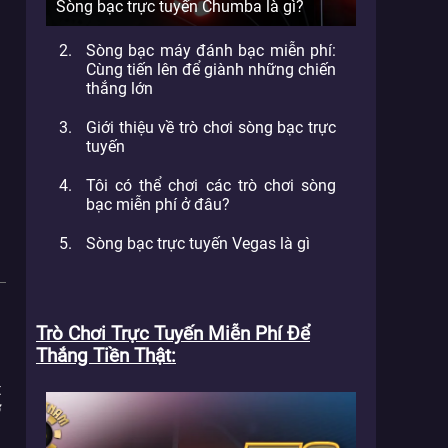
Sòng bạc trực tuyến Chumba là gì?
Sòng bạc máy đánh bạc miễn phí:
Cùng tiến lên để giành những chiến
thắng lớn
Giới thiệu về trò chơi sòng bạc trực
tuyến
Tôi có thể chơi các trò chơi sòng
bạc miễn phí ở đâu?
Sòng bạc trực tuyến Vegas là gì
Trò Chơi Trực Tuyến Miễn Phí Để
Thắng Tiền Thật
t
ờ