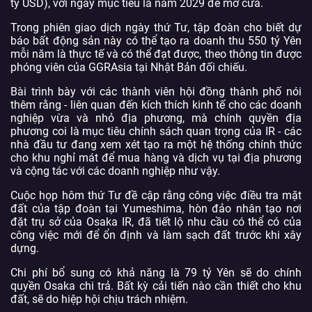
tỷ USD), với ngày mục tiêu là năm 2029 để mở cửa.
Trong phiên giao dịch ngày thứ Tư, tập đoàn cho biết dự
báo bất động sản này có thể tạo ra doanh thu 550 tỷ Yên
mỗi năm là thực tế và có thể đạt được, theo thông tin được
phóng viên của GGRAsia tại Nhật Bản đối chiếu.
Bài trình bày với các thành viên hội đồng thành phố nói
thêm rằng - liên quan đến kích thích kinh tế cho các doanh
nghiệp vừa và nhỏ địa phương, mà chính quyền địa
phương coi là mục tiêu chính sách quan trọng của IR - các
nhà đầu tư đang xem xét tạo ra một hệ thống chính thức
cho khu nghỉ mát để mua hàng và dịch vụ tại địa phương
và cộng tác với các doanh nghiệp như vậy.
Cuộc họp hôm thứ Tư đề cập rằng công việc điều tra mặt
đất của tập đoàn tại Yumeshima, hòn đảo nhân tạo nơi
đặt trụ sở của Osaka IR, đã tiết lộ nhu cầu có thể có của
công việc mới để ổn định và làm sạch đất trước khi xây
dựng.
Chi phí bổ sung có khả năng là 79 tỷ Yên sẽ do chính
quyền Osaka chi trả. Bất kỳ cải tiến nào cần thiết cho khu
đất, sẽ do hiệp hội chịu trách nhiệm.