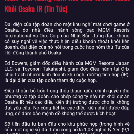
Khỏi Osaka IR (Tin Tức)
Đại diện của tập đoàn cho một khu nghỉ mát chơi game ở
Osaka, do nhà điều hành sòng bạc MGM Resorts
International và Orix Corp của Nhật Bản đứng đầu, không
có suy nghĩ về việc thực hiện điều khoản thoát khỏi liên
doanh, đại diện của nó nói trong cuộc họp hôm thứ Tư của
Hội đồng thành phố Osaka.
Ed Bowers, giám đốc điều hành của MGM Resorts Japan
LLC, và Toyonori Takahashi, giám đốc điều hành tại Orix
chịu trách nhiệm kinh doanh khu nghỉ dưỡng tích hợp (IR),
là đại diện của tập đoàn tham dự cuộc họp.
Điều khoản bỏ trốn trong thỏa thuận giữa chính quyền địa
phương và tập đoàn, cho phép công ty này rút khỏi dự án
Osaka IR nếu các điều kiện thị trường được cho là không
đạt yêu cầu. Nó cũng liệt kê các điều kiện phải được đáp
ứng, để đảm bảo mệnh đề không thể được kích hoạt.
Số tiền đầu tư ban đầu cho khu phức hợp (trong hình vẽ
của một nghệ sĩ) đã được công bố là 1,08 nghìn tỷ Yên (9,1