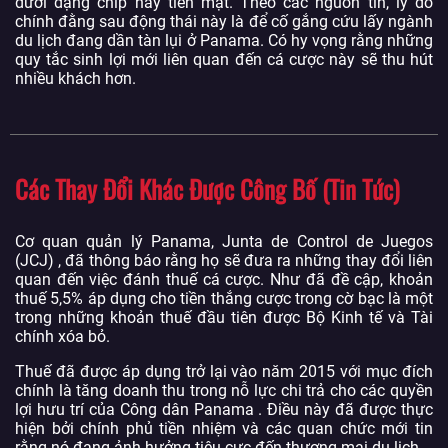
dưới dạng chip hay tiền mặt. Theo các nguồn tin, lý do
chính đằng sau động thái này là để cố gắng cứu lấy ngành
du lịch đang dần tàn lụi ở Panama. Có hy vọng rằng những
quy tắc sinh lợi mới liên quan đến cá cược này sẽ thu hút
nhiều khách hơn.
Các Thay Đổi Khác Được Công Bố (Tin Tức)
Cơ quan quản lý Panama, Junta de Control de Juegos
(JCJ) , đã thông báo rằng họ sẽ đưa ra những thay đổi liên
quan đến việc đánh thuế cá cược. Như đã đề cập, khoản
thuế 5,5% áp dụng cho tiền thắng cược trong cờ bạc là một
trong những khoản thuế đầu tiên được Bộ Kinh tế và Tài
chính xóa bỏ.
Thuế đã được áp dụng trở lại vào năm 2015 với mục đích
chính là tăng doanh thu trong nỗ lực chi trả cho các quyền
lợi hưu trí của Công dân Panama . Điều này đã được thực
hiện bởi chính phủ tiền nhiệm và các quan chức mới tin
rằng nó đang ảnh hưởng tiêu cực đến thương mại du lịch.