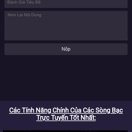
Nộp
Các Tính Năng Chính Của Các Sòng Bạc
Trực Tuyến Tốt Nhất