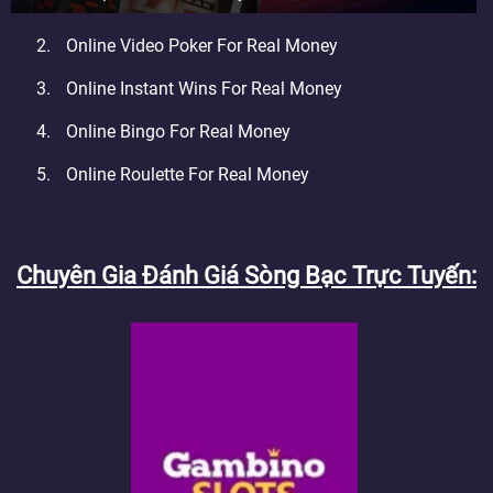
Online Video Poker For Real Money
Online Instant Wins For Real Money
Online Bingo For Real Money
Online Roulette For Real Money
Chuyên Gia Đánh Giá Sòng Bạc Trực Tuyến