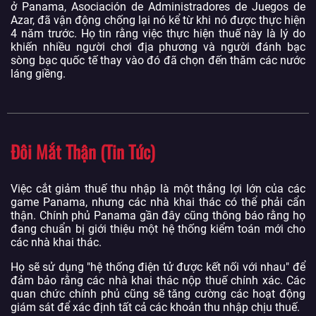
ở Panama, Asociación de Administradores de Juegos de
Azar, đã vận động chống lại nó kể từ khi nó được thực hiện
4 năm trước. Họ tin rằng việc thực hiện thuế này là lý do
khiến nhiều người chơi địa phương và người đánh bạc
sòng bạc quốc tế thay vào đó đã chọn đến thăm các nước
láng giềng.
Đôi Mắt Thận (Tin Tức)
Việc cắt giảm thuế thu nhập là một thắng lợi lớn của các
game Panama, nhưng các nhà khai thác có thể phải cẩn
thận. Chính phủ Panama gần đây cũng thông báo rằng họ
đang chuẩn bị giới thiệu một hệ thống kiểm toán mới cho
các nhà khai thác.
Họ sẽ sử dụng "hệ thống điện tử được kết nối với nhau" để
đảm bảo rằng các nhà khai thác nộp thuế chính xác. Các
quan chức chính phủ cũng sẽ tăng cường các hoạt động
giám sát để xác định tất cả các khoản thu nhập chịu thuế.