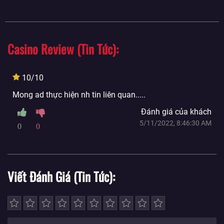
Casino Review (Tin Tức)
10/10
Mong ad thực hiện nh tin liên quan.....
Đánh giá của khách
5/11/2022, 8:46:30 AM
0
0
Viết Đánh Giá (Tin Tức)