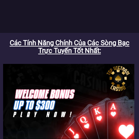
Các Tính Năng Chính Của Các Sòng Bạc
Trực Tuyến Tốt Nhất