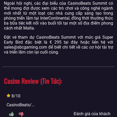
Ngoài hội nghị, các đại biểu của CasinoBeats Summit có
thể mong đợi được xem các trò chơi và công nghệ ngành
mới nhất từ ​​một loạt các nhà cung cấp sáng tạo trong
phòng triển lãm tại InterContinental, đồng thời thưởng thức
ba bữa tiệc kết nối vào buổi tối tại một số địa điểm phong
cách nhất Malta.
Đặt vé tham dự CasinoBeats Summit với mức giá Super
Early Bird đặc biệt là € 295 tại đây hoặc liên hệ với
sales@sbcgaming.com để biết chi tiết về các cơ hội tài trợ
và triển lãm còn lại cuối cùng.
Casino Review (Tin Tức)
8/10
CasinoBeats/...
Đánh giá của khách