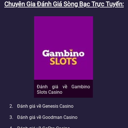
Chuyên Gia Đánh Giá Sòng Bạc Trực Tuyến
Đánh giá về Gambino
Slots Casino
Đánh giá về Genesis Casino
Đánh giá về Goodman Casino