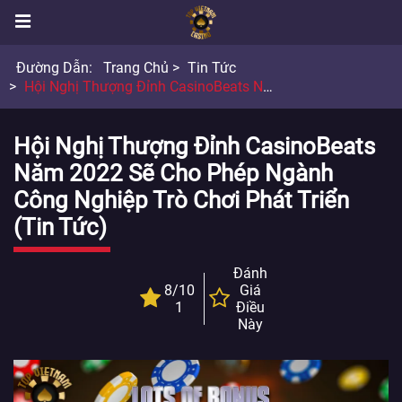
Đường Dẫn:
Trang Chủ
Tin Tức
Hội Nghị Thượng Đỉnh CasinoBeats Năm 2022 Sẽ Cho Phép Ngành Công Nghiệp Trò Chơi Phát Triển
Hội Nghị Thượng Đỉnh CasinoBeats
Năm 2022 Sẽ Cho Phép Ngành
Công Nghiệp Trò Chơi Phát Triển
(Tin Tức)
Đánh
8/10
Giá
1
Điều
Này