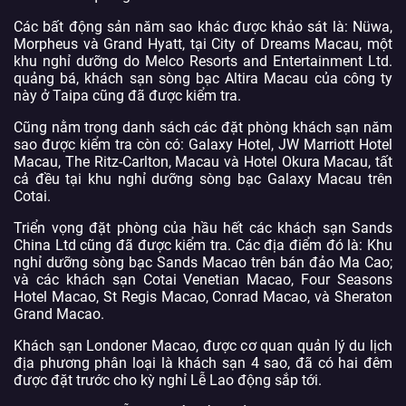
Các bất động sản năm sao khác được khảo sát là: Nüwa,
Morpheus và Grand Hyatt, tại City of Dreams Macau, một
khu nghỉ dưỡng do Melco Resorts and Entertainment Ltd.
quảng bá, khách sạn sòng bạc Altira Macau của công ty
này ở Taipa cũng đã được kiểm tra.
Cũng nằm trong danh sách các đặt phòng khách sạn năm
sao được kiểm tra còn có: Galaxy Hotel, JW Marriott Hotel
Macau, The Ritz-Carlton, Macau và Hotel Okura Macau, tất
cả đều tại khu nghỉ dưỡng sòng bạc Galaxy Macau trên
Cotai.
Triển vọng đặt phòng của hầu hết các khách sạn Sands
China Ltd cũng đã được kiểm tra. Các địa điểm đó là: Khu
nghỉ dưỡng sòng bạc Sands Macao trên bán đảo Ma Cao;
và các khách sạn Cotai Venetian Macao, Four Seasons
Hotel Macao, St Regis Macao, Conrad Macao, và Sheraton
Grand Macao.
Khách sạn Londoner Macao, được cơ quan quản lý du lịch
địa phương phân loại là khách sạn 4 sao, đã có hai đêm
được đặt trước cho kỳ nghỉ Lễ Lao động sắp tới.