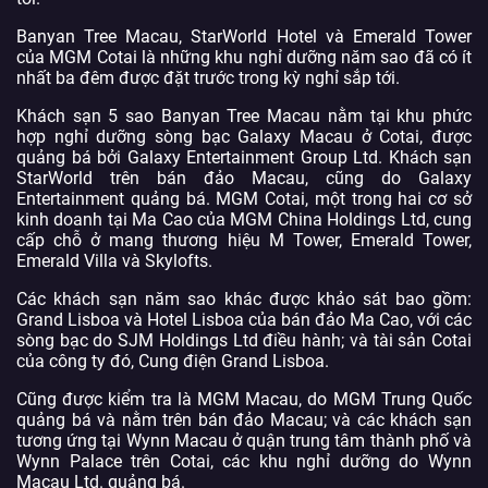
Banyan Tree Macau, StarWorld Hotel và Emerald Tower
của MGM Cotai là những khu nghỉ dưỡng năm sao đã có ít
nhất ba đêm được đặt trước trong kỳ nghỉ sắp tới.
Khách sạn 5 sao Banyan Tree Macau nằm tại khu phức
hợp nghỉ dưỡng sòng bạc Galaxy Macau ở Cotai, được
quảng bá bởi Galaxy Entertainment Group Ltd. Khách sạn
StarWorld trên bán đảo Macau, cũng do Galaxy
Entertainment quảng bá. MGM Cotai, một trong hai cơ sở
kinh doanh tại Ma Cao của MGM China Holdings Ltd, cung
cấp chỗ ở mang thương hiệu M Tower, Emerald Tower,
Emerald Villa và Skylofts.
Các khách sạn năm sao khác được khảo sát bao gồm:
Grand Lisboa và Hotel Lisboa của bán đảo Ma Cao, với các
sòng bạc do SJM Holdings Ltd điều hành; và tài sản Cotai
của công ty đó, Cung điện Grand Lisboa.
Cũng được kiểm tra là MGM Macau, do MGM Trung Quốc
quảng bá và nằm trên bán đảo Macau; và các khách sạn
tương ứng tại Wynn Macau ở quận trung tâm thành phố và
Wynn Palace trên Cotai, các khu nghỉ dưỡng do Wynn
Macau Ltd. quảng bá.