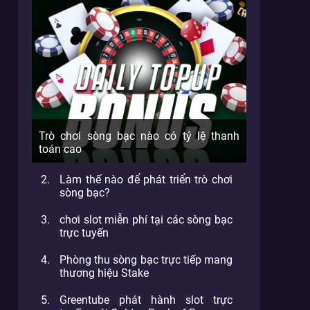
Trò chơi sòng bạc nào có tỷ lệ thanh
toán cao
Làm thế nào để phát triển trò chơi
sòng bạc?
chơi slot miễn phí tại các sòng bạc
trực tuyến
Phòng thu sòng bạc trực tiếp mang
thương hiệu Stake
Greentube phát hành slot trực