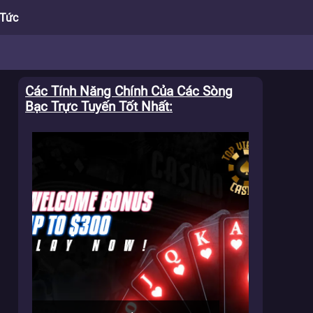
 Tức
Các Tính Năng Chính Của Các Sòng
h
Bạc Trực Tuyến Tốt Nhất