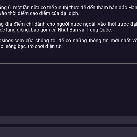
tháng 6, một lần nữa có thể xin thị thực để đến thăm bán đảo Hà
vào thời điểm cao điểm của đại dịch.
g địa điểm chỉ dành cho người nước ngoài, vào thời trước đạ
ước láng giềng, bao gồm cả Nhật Bản và Trung Quốc.
asinos.com của chúng tôi để có những thông tin mới nhất v
ơi sòng bạc, trò chơi điện tử.