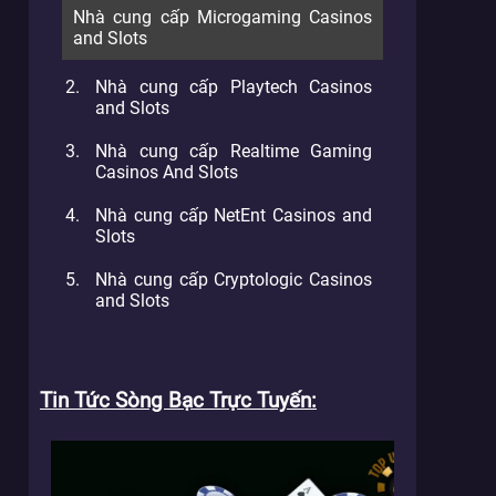
Nhà cung cấp Microgaming Casinos
and Slots
Nhà cung cấp Playtech Casinos
and Slots
Nhà cung cấp Realtime Gaming
Casinos And Slots
Nhà cung cấp NetEnt Casinos and
Slots
Nhà cung cấp Cryptologic Casinos
and Slots
Tin Tức Sòng Bạc Trực Tuyến