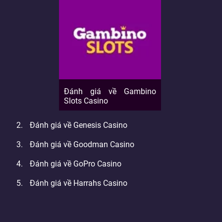
Đánh giá về Gambino
Slots Casino
Đánh giá về Genesis Casino
Đánh giá về Goodman Casino
Đánh giá về GoPro Casino
Đánh giá về Harrahs Casino