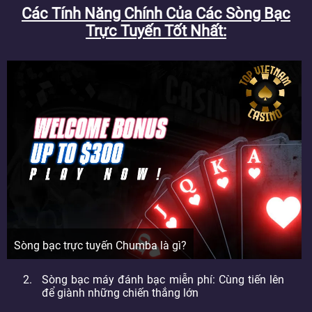
Các Tính Năng Chính Của Các Sòng Bạc
Trực Tuyến Tốt Nhất
Sòng bạc trực tuyến Chumba là gì?
Sòng bạc máy đánh bạc miễn phí: Cùng tiến lên
để giành những chiến thắng lớn