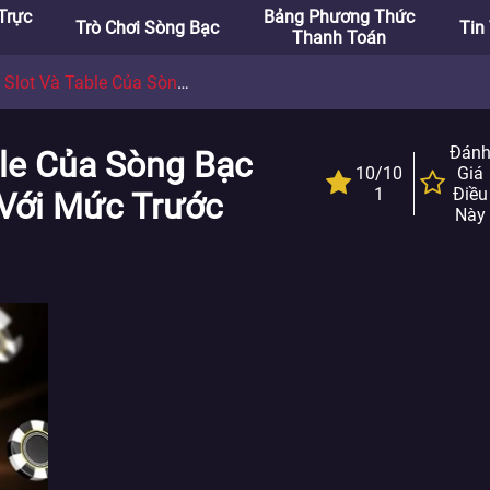
Trực
Bảng Phương Thức
Trò Chơi Sòng Bạc
Tin
Thanh Toán
ng Bạc Pennsylvania Tụt Hậu So Với Mức Trước Đại Dịch
Đán
ble Của Sòng Bạc
10/10
Giá
1
Điều
 Với Mức Trước
Này