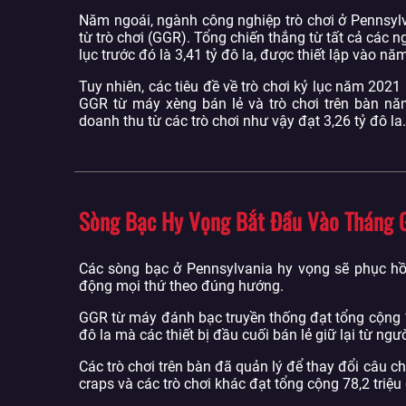
Năm ngoái, ngành công nghiệp trò chơi ở Pennsylv
từ trò chơi (GGR). Tổng chiến thắng từ tất cả các 
lục trước đó là 3,41 tỷ đô la, được thiết lập vào nă
Tuy nhiên, các tiêu đề về trò chơi kỷ lục năm 2021 
GGR từ máy xèng bán lẻ và trò chơi trên bàn nă
doanh thu từ các trò chơi như vậy đạt 3,26 tỷ đô la.
Sòng Bạc Hy Vọng Bắt Đầu Vào Tháng G
Các sòng bạc ở Pennsylvania hy vọng sẽ phục h
động mọi thứ theo đúng hướng.
GGR từ máy đánh bạc truyền thống đạt tổng cộng 16
đô la mà các thiết bị đầu cuối bán lẻ giữ lại từ ng
Các trò chơi trên bàn đã quản lý để thay đổi câu ch
craps và các trò chơi khác đạt tổng cộng 78,2 triệ