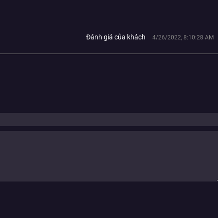
Đánh giá của khách
4/26/2022, 8:10:28 AM