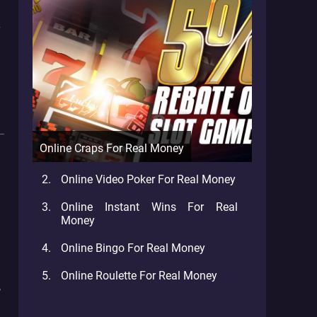
u
ỷ
.
g
Online Craps For Real Money
Online Video Poker For Real Money
Online Instant Wins For Real
i
Money
u
Online Bingo For Real Money
Online Roulette For Real Money
,