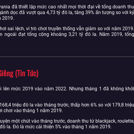
ania đã thiết lập mức cao nhất mọi thời đại về tổng doanh th
ngành dọc đã vượt qua 4,73 tỷ đô la, tăng 39% ấn tượng so với k
m 2019.
hơi sai lệch, vì trò chơi truyền thống vẫn giảm so với năm 2019
m ngoái đạt tổng cộng khoảng 3,21 tỷ đô la. Năm 2019, tổn
iêng (Tin Tức)
ồi lên mức 2019 vào năm 2022. Nhưng tháng 1 đã không khở
8,4 triệu đô la vào tháng trước, thấp hơn 6% so với 179,8 triệ
ười chơi vào tháng 1 năm 2019.
uyện một chút vào tháng trước, doanh thu từ blackjack, roulette
u đô la. Đó là mức cải thiện 5% vào tháng 1 năm 2019.