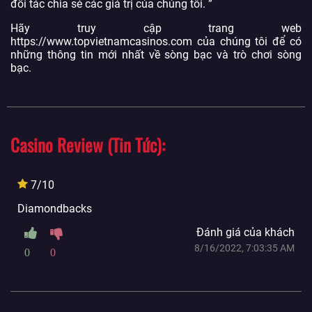
đối tác chia sẻ các giá trị của chúng tôi. ”
Hãy truy cập trang web
https://www.topvietnamcasinos.com của chúng tôi để có
những thông tin mới nhất về sòng bạc và trò chơi sòng
bạc.
Casino Review (Tin Tức)
7/10
Diamondbacks
Đánh giá của khách
8/16/2022, 7:03:35 AM
0
0