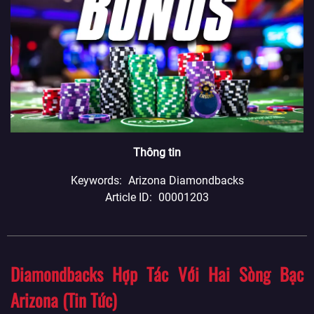
Thông tin
Keywords
Arizona Diamondbacks
Article ID
00001203
Diamondbacks Hợp Tác Với Hai Sòng Bạc
Arizona (Tin Tức)