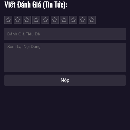
Viết Đánh Giá (Tin Tức)
Nộp