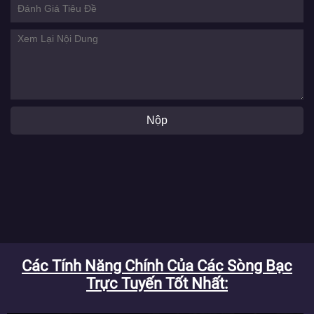
Nộp
Các Tính Năng Chính Của Các Sòng Bạc
Trực Tuyến Tốt Nhất