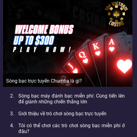
Sòng bạc trực tuyến Chumba là gì?
Sòng bạc máy đánh bạc miễn phí: Cùng tiến lên
để giành những chiến thắng lớn
Giới thiệu về trò chơi sòng bạc trực tuyến
Tôi có thể chơi các trò chơi sòng bạc miễn phí ở
đâu?