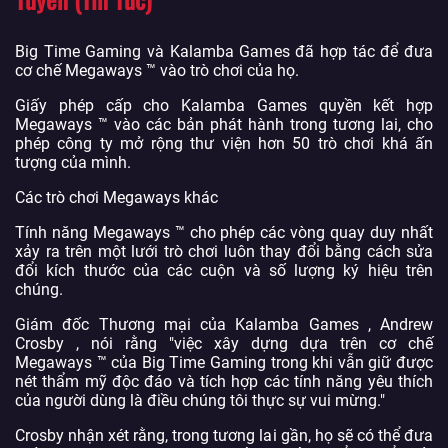
Big Time Gaming và Kalamba Games đã hợp tác để đưa
cơ chế Megaways ™ vào trò chơi của họ.
Giấy phép cấp cho Kalamba Games quyền kết hợp
Megaways ™ vào các bản phát hành trong tương lai, cho
phép công ty mở rộng thư viện hơn 50 trò chơi khá ấn
tượng của mình.
Các trò chơi Megaways khác
Tính năng Megaways ™ cho phép các vòng quay duy nhất
xảy ra trên một lưới trò chơi luôn thay đổi bằng cách sửa
đổi kích thước của các cuộn và số lượng ký hiệu trên
chúng.
Giám đốc Thương mại của Kalamba Games , Andrew
Crosby , nói rằng "việc xây dựng dựa trên cơ chế
Megaways ™ của Big Time Gaming trong khi vẫn giữ được
nét thẩm mỹ độc đáo và tích hợp các tính năng yêu thích
của người dùng là điều chúng tôi thực sự vui mừng."
Crosby nhận xét rằng, trong tương lai gần, họ sẽ có thể đưa