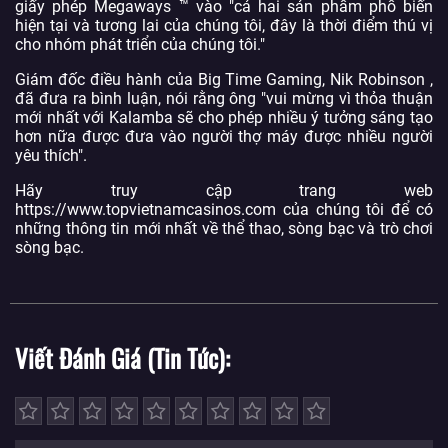
giấy phép Megaways ™ vào "cả hai sản phẩm phổ biến
hiện tại và tương lai của chúng tôi, đây là thời điểm thú vị
cho nhóm phát triển của chúng tôi."
Giám đốc điều hành của Big Time Gaming, Nik Robinson ,
đã đưa ra bình luận, nói rằng ông "vui mừng vì thỏa thuận
mới nhất với Kalamba sẽ cho phép nhiều ý tưởng sáng tạo
hơn nữa được đưa vào người thợ máy được nhiều người
yêu thích".
Hãy truy cập trang web
https://www.topvietnamcasinos.com của chúng tôi để có
những thông tin mới nhất về thể thao, sòng bạc và trò chơi
sòng bạc.
Viết Đánh Giá (Tin Tức)