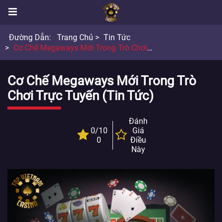
Đường Dẫn:
Trang Chủ
Tin Tức
Cơ Chế Megaways Mới Trong Trò Chơi Trực Tuyến
Cơ Chế Megaways Mới Trong Trò
Chơi Trực Tuyến (Tin Tức)
Đánh
0/10
Giá
0
Điều
Này