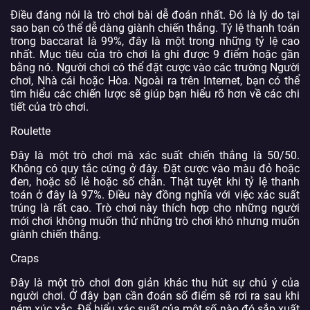
Điều đáng nói là trò chơi bài dễ đoán nhất. Đó là lý do tại
sao bạn có thể dễ dàng giành chiến thắng. Tỷ lệ thanh toán
trong baccarat là 99%, đây là một trong những tỷ lệ cao
nhất. Mục tiêu của trò chơi là ghi được 9 điểm hoặc gần
bằng nó. Người chơi có thể đặt cược vào các trường Người
chơi, Nhà cái hoặc Hòa. Ngoài ra trên Internet, bạn có thể
tìm hiểu các chiến lược sẽ giúp bạn hiểu rõ hơn về các chi
tiết của trò chơi.
Roulette
Đây là một trò chơi mà xác suất chiến thắng là 50/50.
Không có quy tắc cứng ở đây. Đặt cược vào màu đỏ hoặc
đen, hoặc số lẻ hoặc số chẵn. Thật tuyệt khi tỷ lệ thanh
toán ở đây là 97%. Điều này đồng nghĩa với việc xác suất
trúng là rất cao. Trò chơi này thích hợp cho những người
mới chơi không muốn thử những trò chơi khó nhưng muốn
giành chiến thắng.
Craps
Đây là một trò chơi đơn giản khác thu hút sự chú ý của
người chơi. Ở đây bạn cần đoán số điểm sẽ rơi ra sau khi
ném xúc xắc. Để hiểu xác suất của một số nào đó sắp xuất