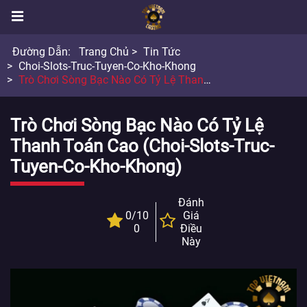
Đường Dẫn:
Trang Chủ
Tin Tức
Choi-Slots-Truc-Tuyen-Co-Kho-Khong
Trò Chơi Sòng Bạc Nào Có Tỷ Lệ Thanh Toán Cao
Trò Chơi Sòng Bạc Nào Có Tỷ Lệ
Thanh Toán Cao (choi-Slots-Truc-
Tuyen-Co-Kho-Khong)
Đánh
0/10
Giá
0
Điều
Này