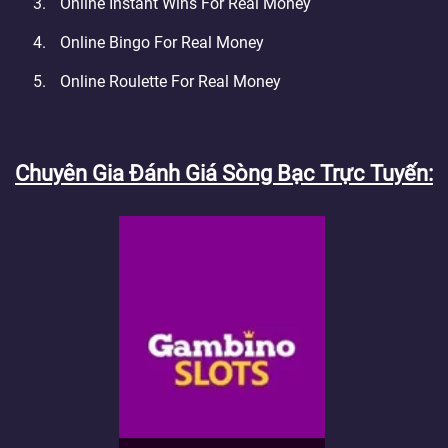
Online Instant Wins For Real Money
Online Bingo For Real Money
Online Roulette For Real Money
Chuyên Gia Đánh Giá Sòng Bạc Trực Tuyến