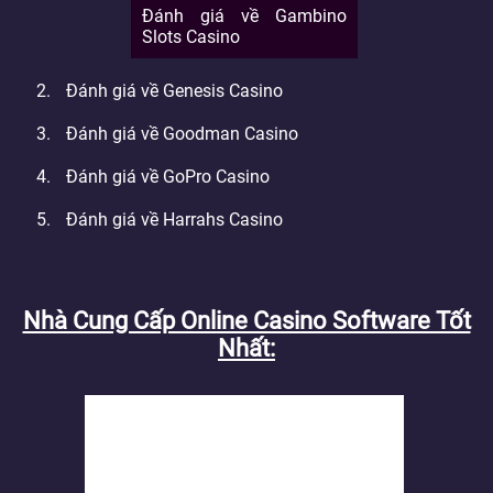
Đánh giá về Gambino
Slots Casino
Đánh giá về Genesis Casino
Đánh giá về Goodman Casino
Đánh giá về GoPro Casino
Đánh giá về Harrahs Casino
Nhà Cung Cấp Online Casino Software Tốt
Nhất