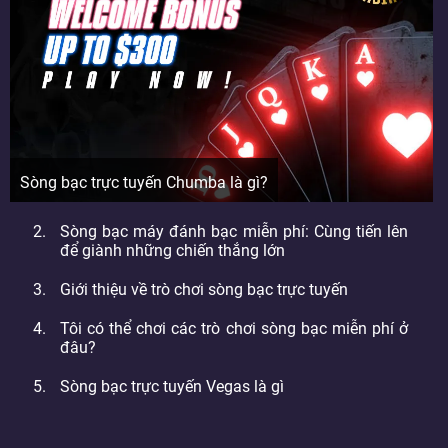
Sòng bạc trực tuyến Chumba là gì?
Sòng bạc máy đánh bạc miễn phí: Cùng tiến lên
để giành những chiến thắng lớn
Giới thiệu về trò chơi sòng bạc trực tuyến
Tôi có thể chơi các trò chơi sòng bạc miễn phí ở
đâu?
Sòng bạc trực tuyến Vegas là gì