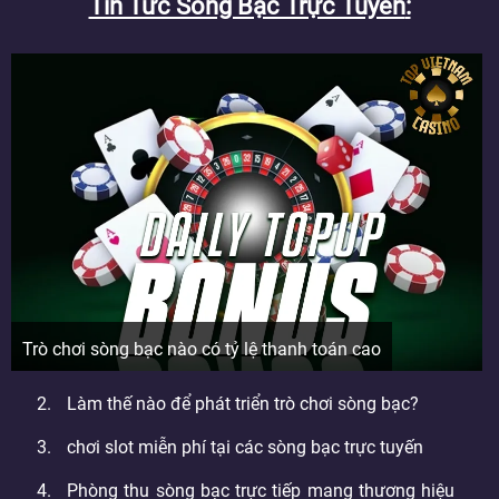
Tin Tức Sòng Bạc Trực Tuyến
Trò chơi sòng bạc nào có tỷ lệ thanh toán cao
Làm thế nào để phát triển trò chơi sòng bạc?
chơi slot miễn phí tại các sòng bạc trực tuyến
Phòng thu sòng bạc trực tiếp mang thương hiệu