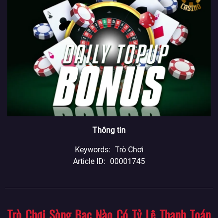
Thông tin
Keywords
Trò Chơi
Article ID
00001745
Trò Chơi Sòng Bạc Nào Có Tỷ Lệ Thanh Toán