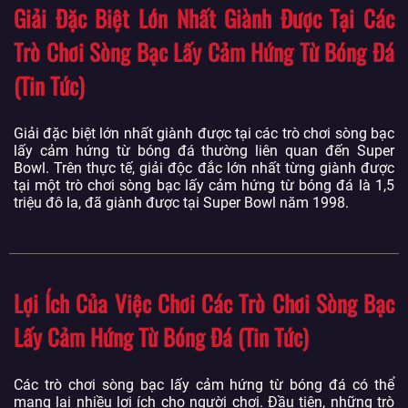
Giải Đặc Biệt Lớn Nhất Giành Được Tại Các
Trò Chơi Sòng Bạc Lấy Cảm Hứng Từ Bóng Đá
(Tin Tức)
Giải đặc biệt lớn nhất giành được tại các trò chơi sòng bạc
lấy cảm hứng từ bóng đá thường liên quan đến Super
Bowl. Trên thực tế, giải độc đắc lớn nhất từng giành được
tại một trò chơi sòng bạc lấy cảm hứng từ bóng đá là 1,5
triệu đô la, đã giành được tại Super Bowl năm 1998.
Lợi Ích Của Việc Chơi Các Trò Chơi Sòng Bạc
Lấy Cảm Hứng Từ Bóng Đá (Tin Tức)
Các trò chơi sòng bạc lấy cảm hứng từ bóng đá có thể
mang lại nhiều lợi ích cho người chơi. Đầu tiên, những trò