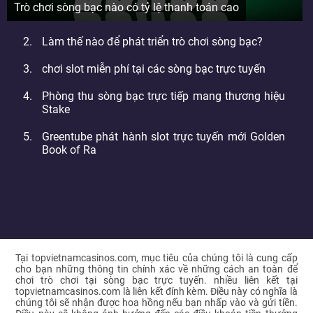
Trò chơi sòng bạc nào có tỷ lệ thanh toán cao
Làm thế nào để phát triển trò chơi sòng bạc?
chơi slot miễn phí tại các sòng bạc trực tuyến
Phòng thu sòng bạc trực tiếp mang thương hiệu
Stake
Greentube phát hành slot trực tuyến mới Golden
Book of Ra
Tại topvietnamcasinos.com, mục tiêu của chúng tôi là cung cấp
cho bạn những thông tin chính xác về những cách an toàn để
chơi trò chơi tại sòng bạc trực tuyến. nhiều liên kết tại
topvietnamcasinos.com là liên kết đính kèm. Điều này có nghĩa là
chúng tôi sẽ nhận được hoa hồng nếu bạn nhấp vào và gửi tiền.