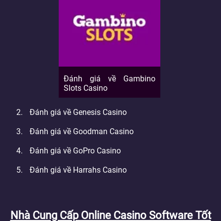
Đánh giá về Gambino
Slots Casino
Đánh giá về Genesis Casino
Đánh giá về Goodman Casino
Đánh giá về GoPro Casino
Đánh giá về Harrahs Casino
Nhà Cung Cấp Online Casino Software Tốt