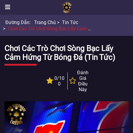
Đường Dẫn:
Trang Chủ
Tin Tức
Chơi Các Trò Chơi Sòng Bạc Lấy Cảm Hứng Từ Bóng Đá
Chơi Các Trò Chơi Sòng Bạc Lấy
Cảm Hứng Từ Bóng Đá (Tin Tức)
Đánh
0/10
Giá
0
Điều
Này