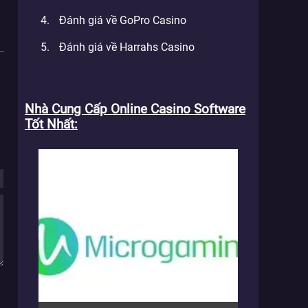
Đánh giá về GoPro Casino
Đánh giá về Harrahs Casino
Nhà Cung Cấp Online Casino Software
Tốt Nhất