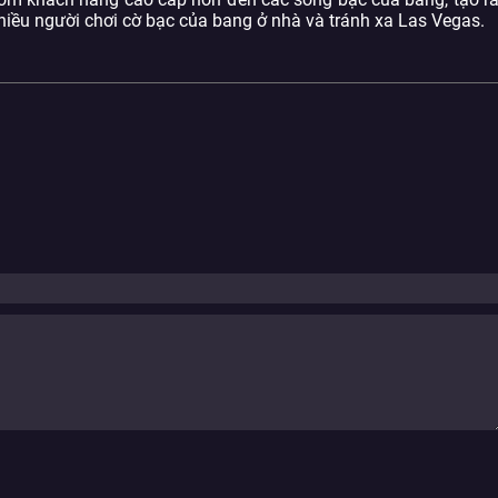
iều người chơi cờ bạc của bang ở nhà và tránh xa Las Vegas.