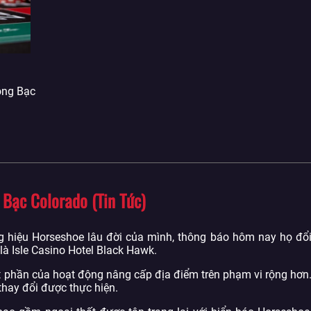
òng Bạc
Bạc Colorado (Tin Tức)
g hiệu Horseshoe lâu đời của mình, thông báo hôm nay họ đổ
là Isle Casino Hotel Black Hawk.
 một phần của hoạt động nâng cấp địa điểm trên phạm vi rộng hơn
 thay đổi được thực hiện.