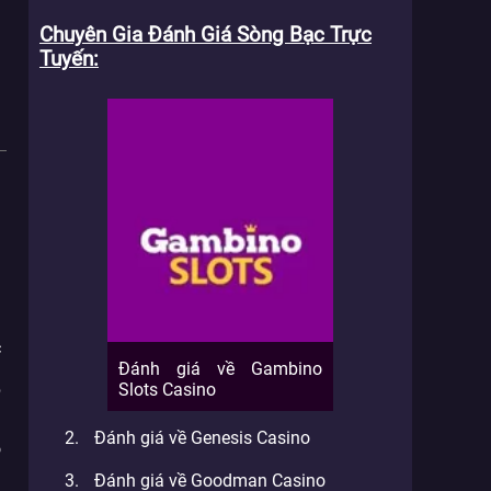
i
Chuyên Gia Đánh Giá Sòng Bạc Trực
Tuyến
g
i
i
c
g
Đánh giá về Gambino
p
Slots Casino
Đánh giá về Genesis Casino
ò
h
Đánh giá về Goodman Casino
a