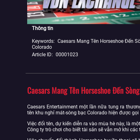
Thông tin
Keywords
Caesars Mang Tên Horseshoe Đến S
Colorado
Article ID
00001023
Caesars Mang Tên Horseshoe Đến Sòng 
Caesars Entertainment một lần nữa tung ra thươn
tên khu nghỉ mát-sòng bạc Colorado hiện được gọi 
Việc đổi tên, dự kiến ​​diễn ra vào mùa hè này, là
Công ty trò chơi cho biết tài sản sẽ vẫn mở khi các