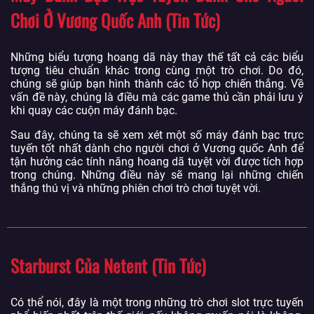
Chơi Ở Vương Quốc Anh (Tin Tức)
Những biểu tượng hoang dã này thay thế tất cả các biểu
tượng tiêu chuẩn khác trong cùng một trò chơi. Do đó,
chúng sẽ giúp bạn hình thành các tổ hợp chiến thắng. Về
vấn đề này, chúng là điều mà các game thủ cần phải lưu ý
khi quay các cuộn máy đánh bạc.
Sau đây, chúng ta sẽ xem xét một số máy đánh bạc trực
tuyến tốt nhất dành cho người chơi ở Vương quốc Anh để
tận hưởng các tính năng hoang dã tuyệt vời được tích hợp
trong chúng. Những điều này sẽ mang lại những chiến
thắng thú vị và những phiên chơi trò chơi tuyệt vời.
Starburst Của Netent (Tin Tức)
Có thể nói, đây là một trong những trò chơi slot trực tuyến