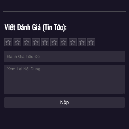
Viết Đánh Giá (Tin Tức)
Nộp