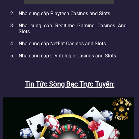
Nhà cung cấp Playtech Casinos and Slots
Nhà cung cấp Realtime Gaming Casinos And
Slots
Nhà cung cấp NetEnt Casinos and Slots
Nhà cung cấp Cryptologic Casinos and Slots
Tin Tức Sòng Bạc Trực Tuyến