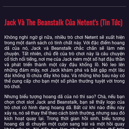
Jack Và The Beanstalk Của Netent's (Tin Tức)
Không nghi ngờ gì nữa, nhiều trò chơi Netent sẽ xuất hiện
trong một danh sách có tính chất này. Với đặc điểm hoang
dã của nó, Jack và Beanstalk chắc chắn sẽ làm nên
chuyện. Tất nhiên, chủ đề của trò chơi này là câu chuyện
cổ tích nổi tiếng, nơi mẹ của Jack ném một số hạt đậu thần
và phát triển thành một cây đậu khổng lồ. Nó leo lên
những đám mây, nơi Jack khám phá và bắt gặp một lâu
đài khổng lồ chứa đầy kho báu. Và những kho báu này có
thể cung cấp cho bạn một số phần thưởng tuyệt vời trong
trò chơi.
Nhưng biểu tượng hoang dã của nó thì sao? Chà, nếu bạn
chọn chơi slot Jack and Beanstalk, bạn sẽ thấy logo của
trò chơi có hình dạng hoang dã. Bất cứ khi nào điều này
xảy ra, nó sẽ thay thế theo cách bình thường, nhưng sau đó
kích hoạt quay lại. Trong thời gian hồi sinh, biểu tượng
hoang dã di chuyển một cuộn sang trái và một hồi quay