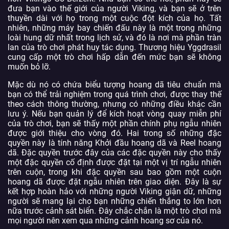
đưa bạn vào thế giới của người Viking, và bạn sẽ ở trên
thuyền dài với họ trong một cuộc đột kích của họ. Tất
nhiên, những máy bay chiến đấu này là một trong những
loài hung dữ nhất trong lịch sử, và đó là nơi mà phần tràn
lan của trò chơi phát huy tác dụng. Thương hiệu Yggdrasil
cung cấp một trò chơi hấp dẫn đến mức bạn sẽ không
muốn bỏ lỡ.
Mặc dù nó có chứa biểu tượng hoang dã tiêu chuẩn mà
bạn có thể trải nghiệm trong quá trình chơi, được thay thế
theo cách thông thường, nhưng có những điều khác cần
lưu ý. Nếu bạn quản lý để kích hoạt vòng quay miễn phí
của trò chơi, bạn sẽ thấy một phần chính phụ ngẫu nhiên
được giới thiệu cho vòng đó. Hai trong số những đặc
quyền này là tính năng Khởi đầu hoang dã và Reel hoang
dã. Đặc quyền trước đây của các đặc quyền này cho thấy
một đặc quyền cố định được đặt tại một vị trí ngẫu nhiên
trên cuộn, trong khi đặc quyền sau bao gồm một cuộn
hoang dã được đặt ngẫu nhiên trên giao diện. Đây là sự
kết hợp hoàn hảo với những người Viking giận dữ, những
người sẽ mang lại cho bạn những chiến thắng to lớn hơn
nữa trước cảnh sát biển. Đây chắc chắn là một trò chơi mà
mọi người nên xem qua những cảnh hoang sơ của nó.