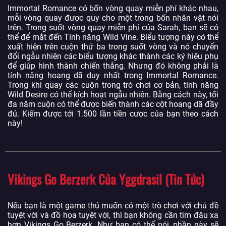
Immortal Romance có bốn vòng quay miễn phí khác nhau,
mỗi vòng quay được quy cho một trong bốn nhân vật nói
trên. Trong suốt vòng quay miễn phí của Sarah, bạn sẽ có
thể để mắt đến Tính năng Wild Vine. Biểu tượng này có thể
xuất hiện trên cuộn thứ ba trong suốt vòng và nó chuyển
đổi ngẫu nhiên các biểu tượng khác thành các ký hiệu phụ
để giúp hình thành chiến thắng. Nhưng đó không phải là
tính năng hoang dã duy nhất trong Immortal Romance.
Trong khi quay các cuộn trong trò chơi cơ bản, tính năng
Wild Desire có thể kích hoạt ngẫu nhiên. Bằng cách này, tối
đa năm cuộn có thể được biến thành các cột hoang dã đầy
đủ. Kiếm được tới 1.500 lần tiền cược của bạn theo cách
này!
Vikings Go Berzerk Của Yggdrasil (Tin Tức)
Nếu bạn là một game thủ muốn có một trò chơi với chủ đề
tuyệt vời và đồ họa tuyệt vời, thì bạn không cần tìm đâu xa
hơn Vikings Go Berzerk. Như bạn có thể nói, phần này sẽ