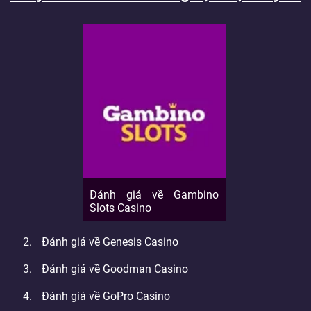
Đánh giá về Gambino
Slots Casino
Đánh giá về Genesis Casino
Đánh giá về Goodman Casino
Đánh giá về GoPro Casino