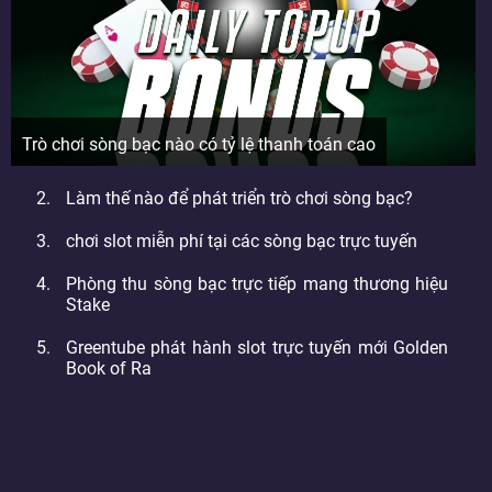
Trò chơi sòng bạc nào có tỷ lệ thanh toán cao
Làm thế nào để phát triển trò chơi sòng bạc?
chơi slot miễn phí tại các sòng bạc trực tuyến
Phòng thu sòng bạc trực tiếp mang thương hiệu
Stake
Greentube phát hành slot trực tuyến mới Golden
Book of Ra