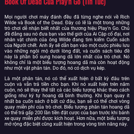
Book Of Dead Của Play'n Go (Tin Tức)
Mọi người chơi máy đánh đều đã từng nghe nói về Rich
Wilde và Book of the Dead. Đây có lẽ là một trong những
trò chơi dễ nhận biết nhất của thương hiệu Play'n Go. Chủ
đề đằng sau nó đưa bạn vào thế giới của Ai Cập cổ đại, nơi
nhân vật chính của ông Wilde đang tìm kiếm Cuốn sách
của Người chết. Anh ấy sẽ dẫn bạn vào một cuộc phiêu lưu
vào những ngôi mộ dưới lòng đất, và cuốn sách tiêu đề
này là phần bổ sung hoang dã lớn nhất của trò chơi. Nó
không chỉ là một biểu tượng hoang dã mà còn hoạt động
như một vật phân tán. Do đó, nó có dịch vụ kép.
Là một phân tán, nó có thể xuất hiện ở bất kỳ đâu trên
cuộn và vẫn trả tiền cho bạn. Khi nó xuất hiện trên năm
cuộn, nó sẽ thay thế tất cả các biểu tượng khác theo cách
giống như ký tự hoang dã bình thường. Khi bạn quay ít
nhất ba cuốn sách ở bất cứ đâu, bạn sẽ có thể chơi vòng
quay miễn phí của trò chơi. Biểu tượng phân tán hoang dã
có thể trả gấp 200 lần tiền đặt cược của bạn trước khi bánh
xe quay miễn phí được kích hoạt. Hơn nữa, một biểu tượng
mở rộng đặc biệt cũng xuất hiện trong vòng tính năng này.