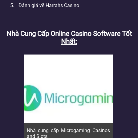
Đánh giá về Harrahs Casino
Nhà Cung Cấp Online Casino Software Tốt
Nhất
Nhà cung cấp Microgaming Casinos
and Slots