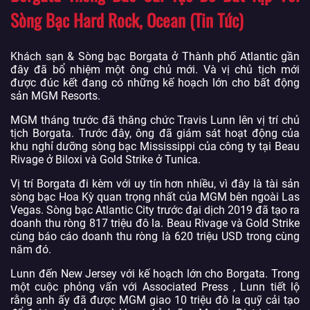
Sòng Bạc Hard Rock, Ocean (Tin Tức)
Khách sạn & Sòng bạc Borgata ở Thành phố Atlantic gần
đây đã bổ nhiệm một ông chủ mới. Và vị chủ tịch mới
được đúc kết đang có những kế hoạch lớn cho bất động
sản MGM Resorts.
MGM tháng trước đã thăng chức Travis Lunn lên vị trí chủ
tịch Borgata. Trước đây, ông đã giám sát hoạt động của
khu nghỉ dưỡng sòng bạc Mississippi của công ty tại Beau
Rivage ở Biloxi và Gold Strike ở Tunica.
Vị trí Borgata đi kèm với uy tín hơn nhiều, vì đây là tài sản
sòng bạc Hoa Kỳ quan trọng nhất của MGM bên ngoài Las
Vegas. Sòng bạc Atlantic City trước đại dịch 2019 đã tạo ra
doanh thu ròng 817 triệu đô la. Beau Rivage và Gold Strike
cùng báo cáo doanh thu ròng là 620 triệu USD trong cùng
năm đó.
Lunn đến New Jersey với kế hoạch lớn cho Borgata. Trong
một cuộc phỏng vấn với Associated Press , Lunn tiết lộ
rằng anh ấy đã được MGM giao 10 triệu đô la quỹ cải tạo