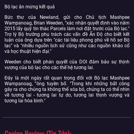
Bộ lạc ăn mừng kết quả
Bức thư của Newland, gửi cho Chủ tịch Mashpee
Wampanoag, Brian Weeden, "xác nhận quyết định vào năm
2015 lấy quỹ tín thác Parcels làm nơi đặt trước của Bộ lạc."
Trợ lý Bộ trưởng phụ trách các vấn đề Ấn Độ cho biết kết
luận của ông dựa trên "các tài liệu phong phú về hồ sơ Bộ
lạc" và "nhiều nguồn lịch sử cũng như các nguồn khảo cổ
và học thuật hiện đại."
Weeden cho biết phán quyết của DOI đảm bảo sự thịnh
vượng của bộ lạc cho các thế hệ tương lai.
Đây là một ngày rất quan trọng đối với Bộ lạc Mashpee
Wampanoag, ”ông tuyên bố. "Trong khi những bất công
gây ra cho chúng ta không thể xóa bỏ, chúng ta có thể nhìn
về tương lai - tương lai tự do, tương lai thịnh vượng và
tương lai hòa bình."
Casino Review (Tin Tức)