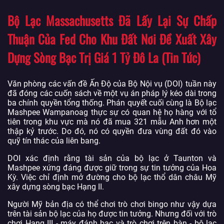
Bộ Lạc Massachusetts Đã Lấy Lại Sự Chấp
Thuận Của Fed Cho Khu Đất Nơi Đề Xuất Xây
Dựng Sòng Bạc Trị Giá 1 Tỷ Đô La (Tin Tức)
Văn phòng các vấn đề Ấn Độ của Bộ Nội vụ (DOI) tuần này
đã đóng các cuốn sách về một vụ án pháp lý kéo dài trong
ba chính quyền tổng thống. Phán quyết cuối cùng là Bộ lạc
Mashpee Wampanoag thực sự có quan hệ họ hàng với tổ
tiên trong khu vực mà nó đã mua 321 mẫu Anh hơn một
thập kỷ trước. Do đó, nó có quyền đưa vùng đất đó vào
quỹ tín thác của liên bang.
DOI xác định rằng tài sản của bộ lạc ở Taunton và
Mashpee xứng đáng được giữ trong sự tin tưởng của Hoa
Kỳ. Việc chỉ định mở đường cho bộ lạc thổ dân châu Mỹ
xây dựng sòng bạc Hạng II.
Người Mỹ bản địa có thể chơi trò chơi bingo như vậy dựa
trên tài sản bộ lạc của họ được tin tưởng. Nhưng đối với trò
chơi Hạng III - máy đánh bạc và trò chơi trên bàn - bộ lạc