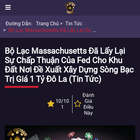
Đường Dẫn:
Trang Chủ
Tin Tức
Bộ Lạc Massachusetts Đã Lấy Lại Sự Chấp Thuận Của Fed Cho Khu Đất Nơi Đề Xuất Xây Dựng Sòng Bạc Trị Giá 1 Tỷ Đô La
Bộ Lạc Massachusetts Đã Lấy Lại
Sự Chấp Thuận Của Fed Cho Khu
Đất Nơi Đề Xuất Xây Dựng Sòng Bạc
Trị Giá 1 Tỷ Đô La (Tin Tức)
Đánh
10/10
Giá
1
Điều
Này