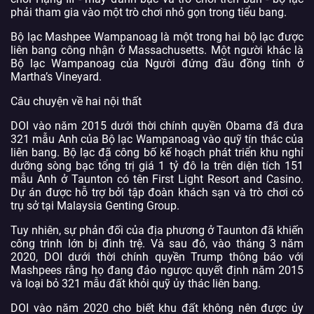
phải tham gia vào một trò chơi nhỏ gọn trong tiểu bang.
Bộ lạc Mashpee Wampanoag là một trong hai bộ lạc được
liên bang công nhận ở Massachusetts. Một người khác là
Bộ lạc Wampanoag của Người đứng đầu đồng tính ở
Martha’s Vineyard.
Câu chuyện về hai nội thất
DOI vào năm 2015 dưới thời chính quyền Obama đã đưa
321 mẫu Anh của Bộ lạc Wampanoag vào quỹ tín thác của
liên bang. Bộ lạc đã công bố kế hoạch phát triển khu nghỉ
dưỡng sòng bạc tổng trị giá 1 tỷ đô la trên diện tích 151
mẫu Anh ở Taunton có tên First Light Resort and Casino.
Dự án được hỗ trợ bởi tập đoàn khách sạn và trò chơi có
trụ sở tại Malaysia Genting Group.
Tuy nhiên, sự phản đối của địa phương ở Taunton đã khiến
công trình lớn bị đình trệ. Và sau đó, vào tháng 3 năm
2020, DOI dưới thời chính quyền Trump thông báo với
Mashpees rằng họ đang đảo ngược quyết định năm 2015
và loại bỏ 321 mẫu đất khỏi quỹ ủy thác liên bang.
DOI vào năm 2020 cho biết khu đất không nên được ủy