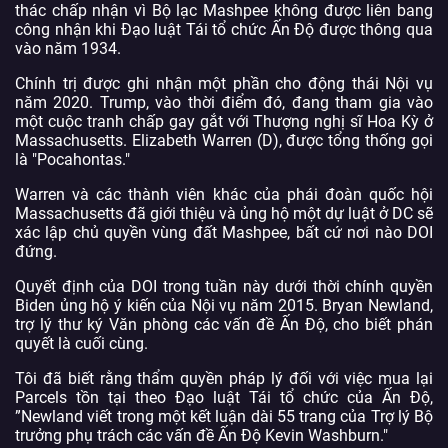
thác chấp nhận vì Bộ lạc Mashpee không được liên bang
công nhận khi Đạo luật Tái tổ chức Ấn Độ được thông qua
vào năm 1934.
Chính trị được ghi nhận một phần cho động thái Nội vụ
năm 2020. Trump, vào thời điểm đó, đang tham gia vào
một cuộc tranh chấp gay gắt với Thượng nghị sĩ Hoa Kỳ ở
Massachusetts. Elizabeth Warren (D), được tổng thống gọi
là "Pocahontas."
Warren và các thành viên khác của phái đoàn quốc hội
Massachusetts đã giới thiệu và ủng hộ một dự luật ở DC sẽ
xác lập chủ quyền vùng đất Mashpee, bất cứ nơi nào DOI
đứng.
Quyết định của DOI trong tuần này dưới thời chính quyền
Biden ủng hộ ý kiến ​​của Nội vụ năm 2015. Bryan Newland,
trợ lý thư ký Văn phòng các vấn đề Ấn Độ, cho biết phán
quyết là cuối cùng.
Tôi đã biết rằng thẩm quyền pháp lý đối với việc mua lại
Parcels tồn tại theo Đạo luật Tái tổ chức của Ấn Độ,
”Newland viết trong một kết luận dài 55 trang của Trợ lý Bộ
trưởng phụ trách các vấn đề Ấn Độ Kevin Washburn."