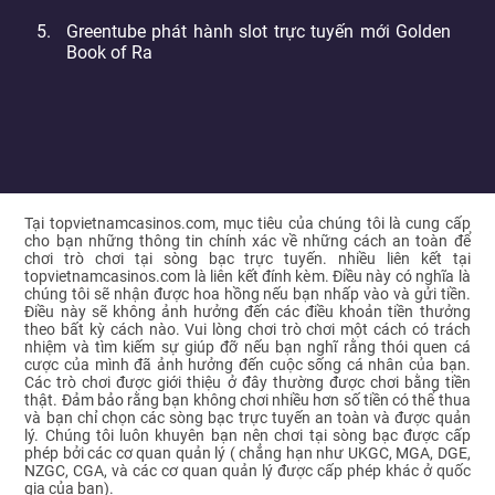
Greentube phát hành slot trực tuyến mới Golden
Book of Ra
Tại topvietnamcasinos.com, mục tiêu của chúng tôi là cung cấp
cho bạn những thông tin chính xác về những cách an toàn để
chơi trò chơi tại sòng bạc trực tuyến. nhiều liên kết tại
topvietnamcasinos.com là liên kết đính kèm. Điều này có nghĩa là
chúng tôi sẽ nhận được hoa hồng nếu bạn nhấp vào và gửi tiền.
Điều này sẽ không ảnh hưởng đến các điều khoản tiền thưởng
theo bất kỳ cách nào. Vui lòng chơi trò chơi một cách có trách
nhiệm và tìm kiếm sự giúp đỡ nếu bạn nghĩ rằng thói quen cá
cược của mình đã ảnh hưởng đến cuộc sống cá nhân của bạn.
Các trò chơi được giới thiệu ở đây thường được chơi bằng tiền
thật. Đảm bảo rằng bạn không chơi nhiều hơn số tiền có thể thua
và bạn chỉ chọn các sòng bạc trực tuyến an toàn và được quản
lý. Chúng tôi luôn khuyên bạn nên chơi tại sòng bạc được cấp
phép bởi các cơ quan quản lý ( chẳng hạn như UKGC, MGA, DGE,
NZGC, CGA, và các cơ quan quản lý được cấp phép khác ở quốc
gia của bạn).