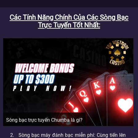
Các Tính Năng Chính Của Các Sòng Bạc
Trực Tuyến Tốt Nhất
Sòng bạc trực tuyến Chumba là gì?
Sòng bạc máy đánh bạc miễn phí: Cùng tiến lên