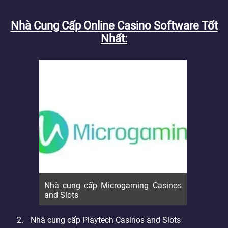
Nhà Cung Cấp Online Casino Software Tốt
Nhất
Nhà cung cấp Microgaming Casinos
and Slots
Nhà cung cấp Playtech Casinos and Slots