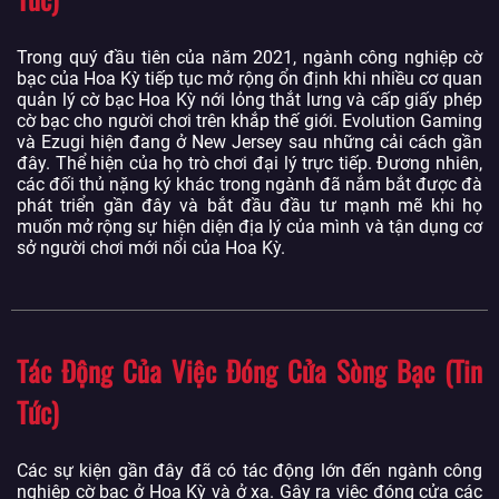
Trong quý đầu tiên của năm 2021, ngành công nghiệp cờ
bạc của Hoa Kỳ tiếp tục mở rộng ổn định khi nhiều cơ quan
quản lý cờ bạc Hoa Kỳ nới lỏng thắt lưng và cấp giấy phép
cờ bạc cho người chơi trên khắp thế giới. Evolution Gaming
và Ezugi hiện đang ở New Jersey sau những cải cách gần
đây. Thể hiện của họ trò chơi đại lý trực tiếp. Đương nhiên,
các đối thủ nặng ký khác trong ngành đã nắm bắt được đà
phát triển gần đây và bắt đầu đầu tư mạnh mẽ khi họ
muốn mở rộng sự hiện diện địa lý của mình và tận dụng cơ
sở người chơi mới nổi của Hoa Kỳ.
Tác Động Của Việc Đóng Cửa Sòng Bạc (Tin
Tức)
Các sự kiện gần đây đã có tác động lớn đến ngành công
nghiệp cờ bạc ở Hoa Kỳ và ở xa. Gây ra việc đóng cửa các