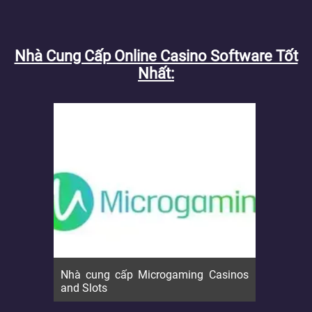
Nhà Cung Cấp Online Casino Software Tốt
Nhất
Nhà cung cấp Microgaming Casinos
and Slots