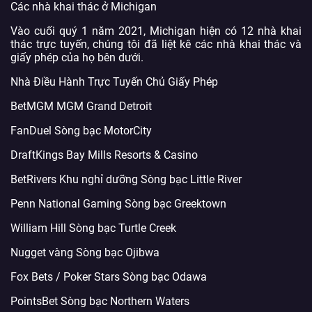
Các nhà khai thác ở Michigan
Vào cuối quý 1 năm 2021, Michigan hiện có 12 nhà khai
thác trực tuyến, chúng tôi đã liệt kê các nhà khai thác và
giấy phép của họ bên dưới.
Nhà Điều Hành Trực Tuyến Chủ Giấy Phép
BetMGM MGM Grand Detroit
FanDuel Sòng bạc MotorCity
DraftKings Bay Mills Resorts & Casino
BetRivers Khu nghỉ dưỡng Sòng bạc Little River
Penn National Gaming Sòng bạc Greektown
William Hill Sòng bạc Turtle Creek
Nugget vàng Sòng bạc Ojibwa
Fox Bets / Poker Stars Sòng bạc Odawa
PointsBet Sòng bạc Northern Waters