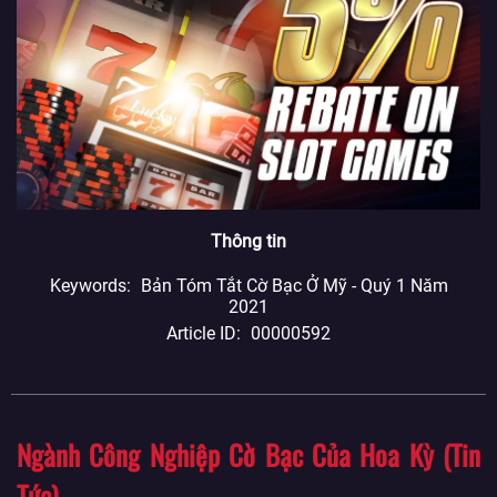
Thông tin
Keywords
Bản Tóm Tắt Cờ Bạc Ở Mỹ - Quý 1 Năm
2021
Article ID
00000592
Ngành Công Nghiệp Cờ Bạc Của Hoa Kỳ (Tin
Tức)