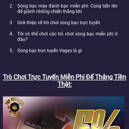
Sòng bạc máy đánh bạc miễn phí: Cùng tiến lên
để giành những chiến thắng lớn
Giới thiệu về trò chơi sòng bạc trực tuyến
Tôi có thể chơi các trò chơi sòng bạc miễn phí ở
đâu?
Sòng bạc trực tuyến Vegas là gì
Trò Chơi Trực Tuyến Miễn Phí Để Thắng Tiền
Thật