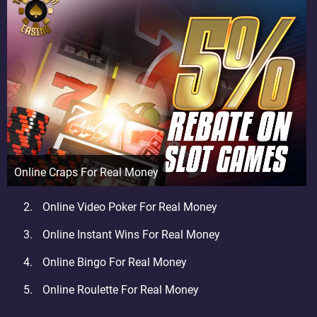
Online Craps For Real Money
Online Video Poker For Real Money
Online Instant Wins For Real Money
Online Bingo For Real Money
Online Roulette For Real Money