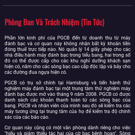
Phòng Ban Và Trách Nhiệm (Tin Tức)
Phần lớn kinh phí của PGCB đến từ doanh thu từ máy
đánh bạc và cơ quan này không nhận bất kỳ khoản tiền
đóng thuế trực tiếp nào. Nó quản lý 14 giấy phép cho các
nhà điều hành máy đánh bạc trong tiểu bang, hai trong số
đó có thể được cấp cho các khu nghỉ dưỡng khách sạn
hiện có, năm cho các sòng bạc cao cấp độc lập và bảy cho
các đường đua ngựa hiện có.
PGCB có trụ sở chính tại Harrisburg và tiến hành thử
nghiệm máy đánh bạc tại một trung tâm thử nghiệm máy
đánh bạc được mở vào tháng 9 năm 2008. PGCB có được
danh sách các khoản thanh toán từ các sòng bạc của
bang. PGCB và nhân viên của mình sau đó sẽ kiểm tra các
máy tương ứng tại trung tâm của họ để kiểm tra độ chính
xác của các báo cáo.
Cơ quan này cũng có một văn phòng dành riêng cho việc
"hiểu và giảm thiểu tác hại của cờ bạc bệnh hoạn". Sòng