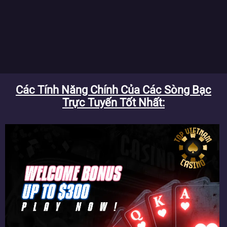
Các Tính Năng Chính Của Các Sòng Bạc
Trực Tuyến Tốt Nhất