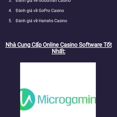
Đánh giá về Goodman Casino
Đánh giá về GoPro Casino
Đánh giá về Harrahs Casino
Nhà Cung Cấp Online Casino Software Tốt
Nhất