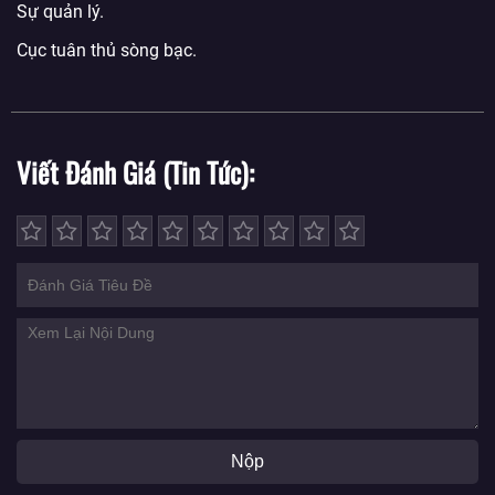
Sự quản lý.
Cục tuân thủ sòng bạc.
Viết Đánh Giá (Tin Tức)
Nộp