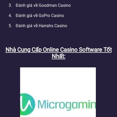
Đánh giá về Goodman Casino
Đánh giá về GoPro Casino
Đánh giá về Harrahs Casino
Nhà Cung Cấp Online Casino Software Tốt
Nhất