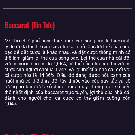
Baccarat (Tin Tức)
Một trò chơi phổ biến khác trong các sòng bạc là baccarat,
lý do đó là lợi thế của các nhà cái nhỏ. Các lợi thế của sòng
bạc để đặt cược là khác nhau, và đặt cược thông minh có
thể làm giảm lợi thế của sòng bạc. Lợi thế của nhà cái đối
với cá cược nhà cái là 1,06%, lợi thế của nhà cái đối với cá
cược của người chơi là 1,24% và lợi thế của nhà cái đối với
cá cược hòa là 14,36%. Điều đó đang được nói, cạnh của
ngôi nhà có thể thay đổi tùy thuộc vào các quy tắc và số
lượng bộ bài được sử dụng trong giày. Trong một số biến
thể nhất định của baccarat trực tuyến, lợi thế của nhà cái
dành cho người chơi cá cược có thể giảm xuống còn
1,04%.