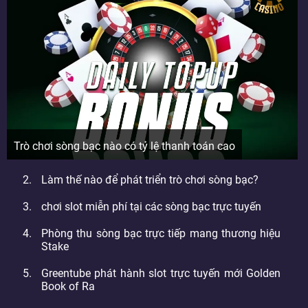
Trò chơi sòng bạc nào có tỷ lệ thanh toán cao
Làm thế nào để phát triển trò chơi sòng bạc?
chơi slot miễn phí tại các sòng bạc trực tuyến
Phòng thu sòng bạc trực tiếp mang thương hiệu
Stake
Greentube phát hành slot trực tuyến mới Golden
Book of Ra