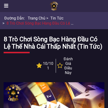
Đường Dẫn:
Trang Chủ
Tin Tức
8 Trò Chơi Sòng Bạc Hàng Đầu Có Lệ Thế Nhà Cái Thấp Nhất
8 Trò Chơi Sòng Bạc Hàng Đầu Có
Lệ Thế Nhà Cái Thấp Nhất (Tin Tức)
Đánh
10/10
Giá
1
Điều
Này