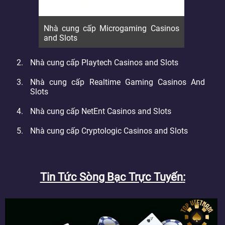
Nhà cung cấp Microgaming Casinos
and Slots
Nhà cung cấp Playtech Casinos and Slots
Nhà cung cấp Realtime Gaming Casinos And
Slots
Nhà cung cấp NetEnt Casinos and Slots
Nhà cung cấp Cryptologic Casinos and Slots
Tin Tức Sòng Bạc Trực Tuyến