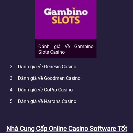
Đánh giá về Gambino
Slots Casino
Đánh giá về Genesis Casino
Đánh giá về Goodman Casino
Đánh giá về GoPro Casino
Đánh giá về Harrahs Casino
Nhà Cung Cấp Online Casino Software Tốt