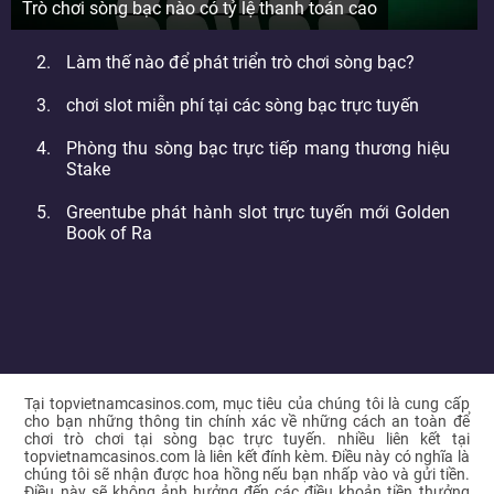
Trò chơi sòng bạc nào có tỷ lệ thanh toán cao
Làm thế nào để phát triển trò chơi sòng bạc?
chơi slot miễn phí tại các sòng bạc trực tuyến
Phòng thu sòng bạc trực tiếp mang thương hiệu
Stake
Greentube phát hành slot trực tuyến mới Golden
Book of Ra
Tại topvietnamcasinos.com, mục tiêu của chúng tôi là cung cấp
cho bạn những thông tin chính xác về những cách an toàn để
chơi trò chơi tại sòng bạc trực tuyến. nhiều liên kết tại
topvietnamcasinos.com là liên kết đính kèm. Điều này có nghĩa là
chúng tôi sẽ nhận được hoa hồng nếu bạn nhấp vào và gửi tiền.
Điều này sẽ không ảnh hưởng đến các điều khoản tiền thưởng