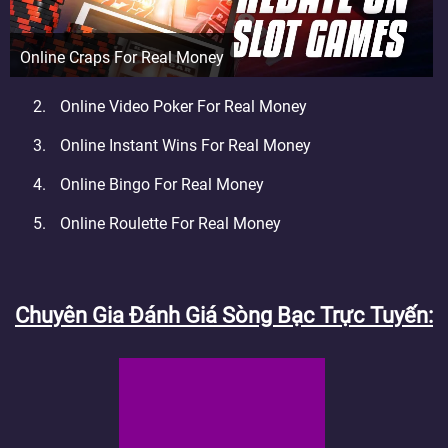
Online Craps For Real Money
Online Video Poker For Real Money
Online Instant Wins For Real Money
Online Bingo For Real Money
Online Roulette For Real Money
Chuyên Gia Đánh Giá Sòng Bạc Trực Tuyến