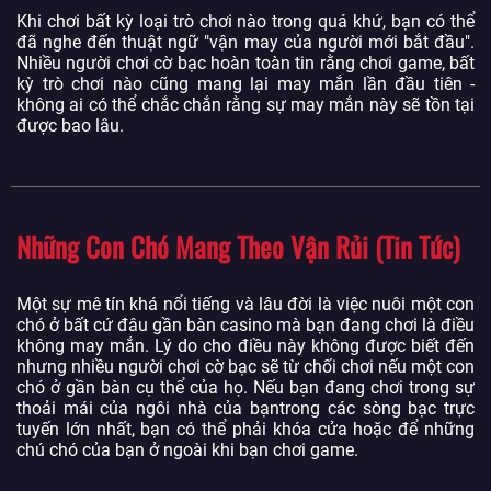
Khi chơi bất kỳ loại trò chơi nào trong quá khứ, bạn có thể
đã nghe đến thuật ngữ "vận may của người mới bắt đầu".
Nhiều người chơi cờ bạc hoàn toàn tin rằng chơi game, bất
kỳ trò chơi nào cũng mang lại may mắn lần đầu tiên -
không ai có thể chắc chắn rằng sự may mắn này sẽ tồn tại
được bao lâu.
Những Con Chó Mang Theo Vận Rủi (Tin Tức)
Một sự mê tín khá nổi tiếng và lâu đời là việc nuôi một con
chó ở bất cứ đâu gần bàn casino mà bạn đang chơi là điều
không may mắn. Lý do cho điều này không được biết đến
nhưng nhiều người chơi cờ bạc sẽ từ chối chơi nếu một con
chó ở gần bàn cụ thể của họ. Nếu bạn đang chơi trong sự
thoải mái của ngôi nhà của bạntrong các sòng bạc trực
tuyến lớn nhất, bạn có thể phải khóa cửa hoặc để những
chú chó của bạn ở ngoài khi bạn chơi game.