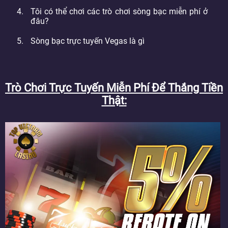
Tôi có thể chơi các trò chơi sòng bạc miễn phí ở
đâu?
Sòng bạc trực tuyến Vegas là gì
Trò Chơi Trực Tuyến Miễn Phí Để Thắng Tiền
Thật