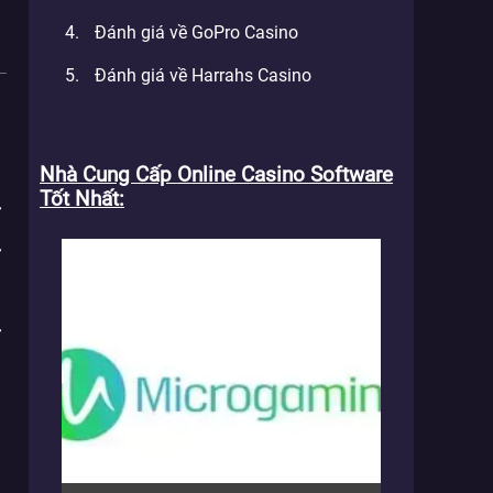
Đánh giá về GoPro Casino
Đánh giá về Harrahs Casino
Nhà Cung Cấp Online Casino Software
ì
Tốt Nhất
ử
i
ư
n
ử
h
n