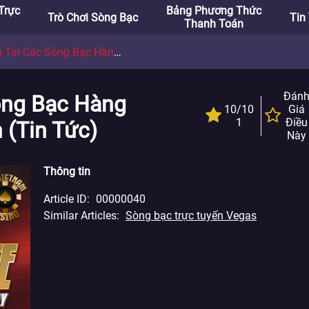
Trực
Bảng Phương Thức
Trò Chơi Sòng Bạc
Tin
Thanh Toán
Sòng Bạc Hàng Đầu Của Vương Quốc Anh
Đán
òng Bạc Hàng
10/10
Giá
1
Điều
(Tin Tức)
Này
Thông tin
Article ID
00000040
Similar Articles
Sòng bạc trực tuyến Vegas