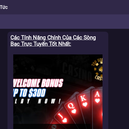
 Tức
Các Tính Năng Chính Của Các Sòng
h
Bạc Trực Tuyến Tốt Nhất