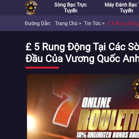
Sòng Bạc Trực
Máy Đánh Bạc 
Tuyến
Tuyến
Đường Dẫn:
Trang Chủ
Tin Tức
£ 5 Rung Động Tại Các 
£ 5 Rung Động Tại Các S
Đầu Của Vương Quốc Anh 