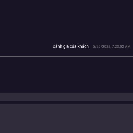
Đánh giá của khách
5/25/2022, 7:23:02 AM