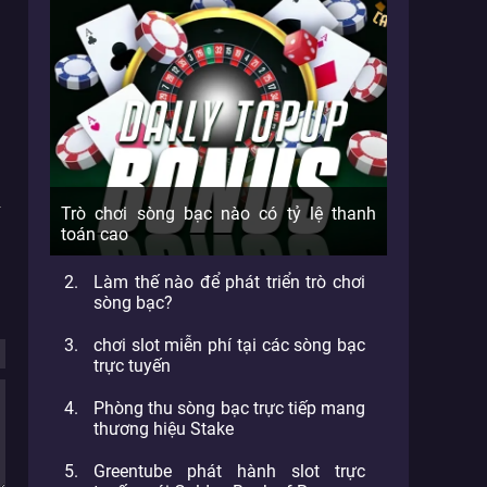
Trò chơi sòng bạc nào có tỷ lệ thanh
toán cao
Làm thế nào để phát triển trò chơi
sòng bạc?
chơi slot miễn phí tại các sòng bạc
trực tuyến
Phòng thu sòng bạc trực tiếp mang
thương hiệu Stake
Greentube phát hành slot trực