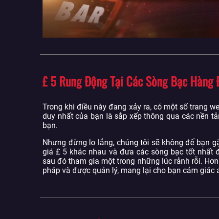
£ 5 Rung Động Tại Các Sòng Bạc Hàng 
Trong khi điều này đang xảy ra, có một số trang w
duy nhất của bạn là sắp xếp thông qua các nền t
bạn.
Nhưng đừng lo lắng, chúng tôi sẽ không để bạn gặp
giá £ 5 khác nhau và đưa các sòng bạc tốt nhất đ
sau đó tham gia một trong những lúc rảnh rỗi. Hơ
pháp và được quản lý, mang lại cho bạn cảm giác an