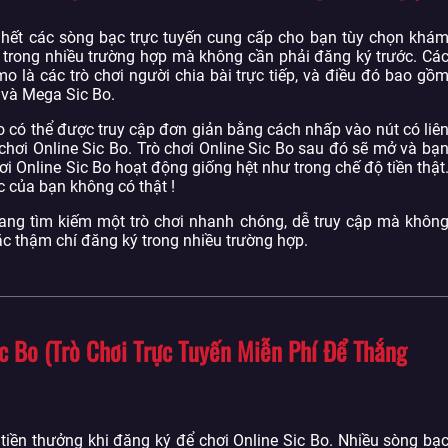
 hết các sòng bạc trực tuyến cung cấp cho bạn tùy chọn khá
, trong nhiều trường hợp mà không cần phải đăng ký trước. Cá
o là các trò chơi người chia bài trực tiếp, và điều đó bao gồ
o và Mega Sic Bo.
 có thể được truy cập đơn giản bằng cách nhấp vào nút có liê
hơi Online Sic Bo. Trò chơi Online Sic Bo sau đó sẽ mở và bạ
ơi Online Sic Bo hoạt động giống hệt như trong chế độ tiền thật
c của bạn không có thật !
ng tìm kiếm một trò chơi nhanh chóng, dễ truy cập mà khôn
ặc thậm chí đăng ký trong nhiều trường hợp.
c Bo (Trò Chơi Trực Tuyến Miễn Phí Để Thắng
tiền thưởng khi đăng ký để chơi Online Sic Bo. Nhiều sòng bạ