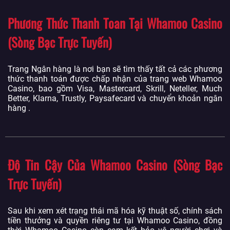
Phương Thức Thanh Toan Tại Whamoo Casino
(Sòng Bạc Trực Tuyến)
Trang Ngân hàng là nơi bạn sẽ tìm thấy tất cả các phương
thức thanh toán được chấp nhận của trang web Whamoo
Casino, bao gồm Visa, Mastercard, Skrill, Neteller, Much
Better, Klarna, Trustly, Paysafecard và chuyển khoản ngân
hàng .
Độ Tin Cậy Của Whamoo Casino (Sòng Bạc
Trực Tuyến)
Sau khi xem xét trạng thái mã hóa kỹ thuật số, chính sách
tiền thưởng và quyền riêng tư tại Whamoo Casino, đồng