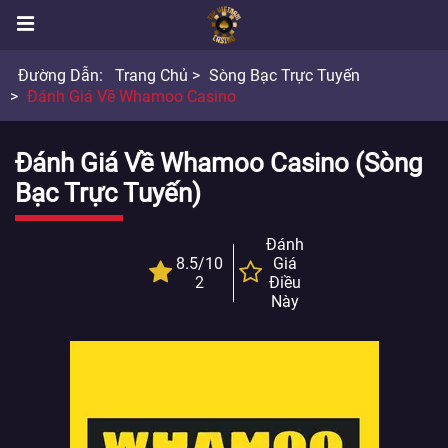
Đường Dẫn:
Trang Chủ
Sòng Bạc Trực Tuyến
Đánh Giá Về Whamoo Casino
Đánh Giá Về Whamoo Casino (Sòng
Bạc Trực Tuyến)
Đánh
8.5/10
Giá
2
Điều
Này