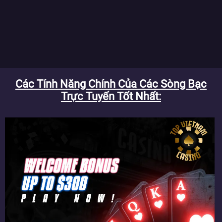
Các Tính Năng Chính Của Các Sòng Bạc
Trực Tuyến Tốt Nhất