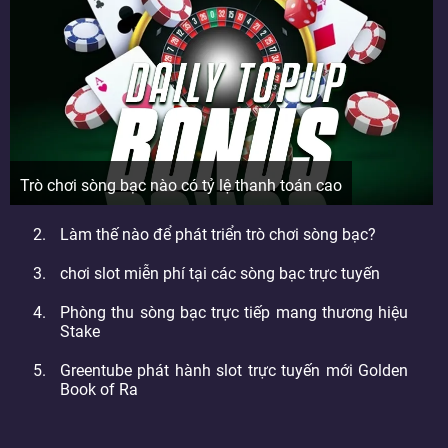
Trò chơi sòng bạc nào có tỷ lệ thanh toán cao
Làm thế nào để phát triển trò chơi sòng bạc?
chơi slot miễn phí tại các sòng bạc trực tuyến
Phòng thu sòng bạc trực tiếp mang thương hiệu
Stake
Greentube phát hành slot trực tuyến mới Golden
Book of Ra