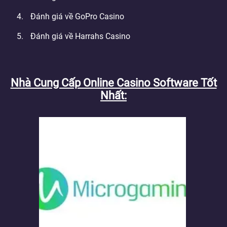
Đánh giá về GoPro Casino
Đánh giá về Harrahs Casino
Nhà Cung Cấp Online Casino Software Tốt
Nhất