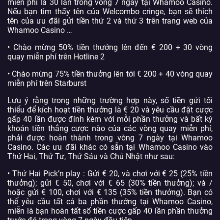
miễn phí là 30 lần trong vòng 7 ngày tại Whamoo Casino.
Nếu bạn tìm thấy tên của Welcombo cringe, bạn sẽ thích
tên của ưu đãi gửi tiền thứ 2 và thứ 3 trên trang web của
Whamoo Casino …
• Chào mừng 50% tiền thưởng lên đến € 200 + 30 vòng
quay miễn phí trên Hotline 2
• Chào mừng 75% tiền thưởng lên tới € 200 + 40 vòng quay
miễn phí trên Starburst
Lưu ý rằng trong những trường hợp này, số tiền gửi tối
thiểu để kích hoạt tiền thưởng là € 20 và yêu cầu đặt cược
gấp 40 lần được đính kèm với mỗi phần thưởng và bất kỳ
khoản tiền thắng cược nào của các vòng quay miễn phí,
phải được hoàn thành trong vòng 7 ngày tại Whamoo
Casino. Các ưu đãi khác có sẵn tại Whamoo Casino vào
Thứ Hai, Thứ Tư, Thứ Sáu và Chủ Nhật như sau:
• Thứ Hai Pick’n play : Gửi € 20, và chơi với € 25 (25% tiền
thưởng); gửi € 50, chơi với € 65 (30% tiền thưởng); và /
hoặc gửi € 100, chơi với € 135 (35% tiền thưởng). Bạn có
thể yêu cầu tất cả ba phần thưởng tại Whamoo Casino,
miễn là bạn hoàn tất số tiền cược gấp 40 lần phần thưởng