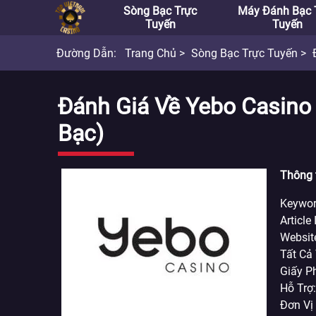
Sòng Bạc Trực
Máy Đánh Bạc 
Tuyến
Tuyến
Đường Dẫn:
Trang Chủ
Sòng Bạc Trực Tuyến
Đánh Giá Về Yebo Casino
Bạc)
Thông 
Keywo
Article 
Websit
Tất Cả 
Giấy P
Hỗ Trợ
Đơn Vị