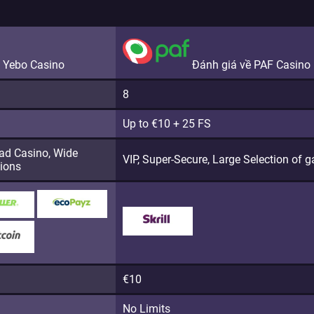
 Yebo Casino
Đánh giá về PAF Casino
8
Up to €10 + 25 FS
ad Casino, Wide
VIP, Super-Secure, Large Selection of 
ions
€10
No Limits