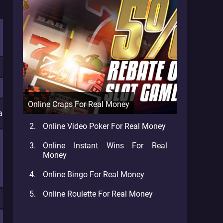
Đánh giá về WinstonBet Casino
7
7
Up to 50 FS
Up to €2
Online Craps For Real Money
Great We
games
Top Bonus, Low Wager, Fast Payouts
to Use
Online Video Poker For Real Money
Online Instant Wins For Real
Money
Online Bingo For Real Money
Online Roulette For Real Money
10.0 €
€10
20.0 €
No Limit