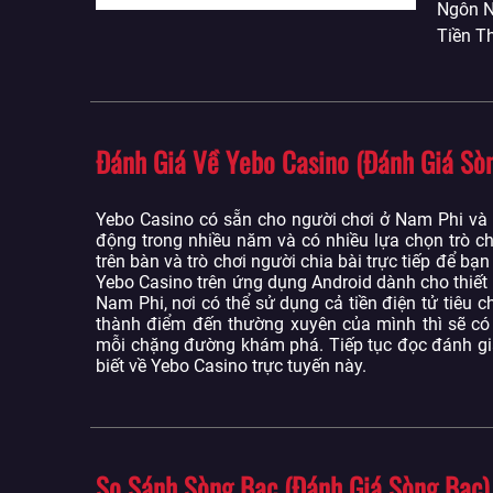
Ngôn 
Tiền T
Đánh Giá Về Yebo Casino (Đánh Giá Sò
Yebo Casino có sẵn cho người chơi ở Nam Phi và 
động trong nhiều năm và có nhiều lựa chọn trò chơi
trên bàn và trò chơi người chia bài trực tiếp để bạ
Yebo Casino trên ứng dụng Android dành cho thiết 
Nam Phi, nơi có thể sử dụng cả tiền điện tử tiêu 
thành điểm đến thường xuyên của mình thì sẽ có 
mỗi chặng đường khám phá. Tiếp tục đọc đánh giá 
biết về Yebo Casino trực tuyến này.
So Sánh Sòng Bạc (Đánh Giá Sòng Bạc)