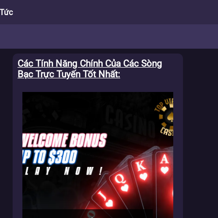
 Tức
Các Tính Năng Chính Của Các Sòng
h
Bạc Trực Tuyến Tốt Nhất