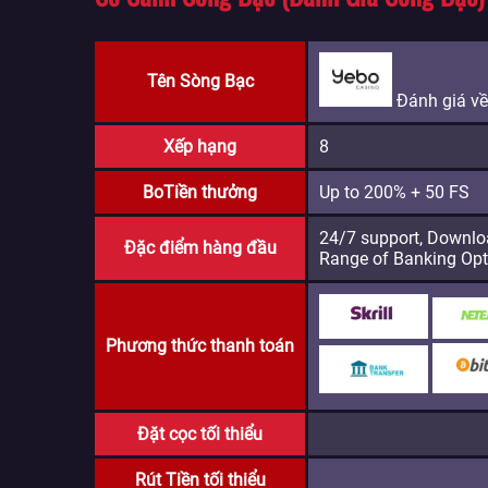
Tên Sòng Bạc
Đánh giá về
Xếp hạng
8
BoTiền thưởng
Up to 200% + 50 FS
24/7 support, Downlo
Đặc điểm hàng đầu
Range of Banking Opt
Phương thức thanh toán
Đặt cọc tối thiểu
Rút Tiền tối thiểu