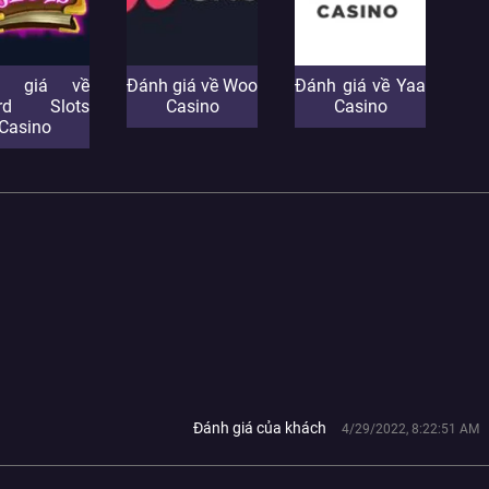
h giá về
Đánh giá về Woo
Đánh giá về Yaa
ard Slots
Casino
Casino
Casino
Đánh giá của khách
4/29/2022, 8:22:51 AM