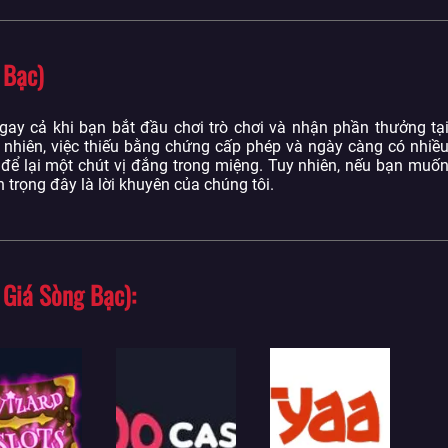
 Bạc)
ay cả khi bạn bắt đầu chơi trò chơi và nhận phần thưởng tạ
 nhiên, việc thiếu bằng chứng cấp phép và ngày càng có nhiề
ể lại một chút vị đắng trong miệng. Tuy nhiên, nếu bạn muố
 trọng đây là lời khuyên của chúng tôi.
 Giá Sòng Bạc)