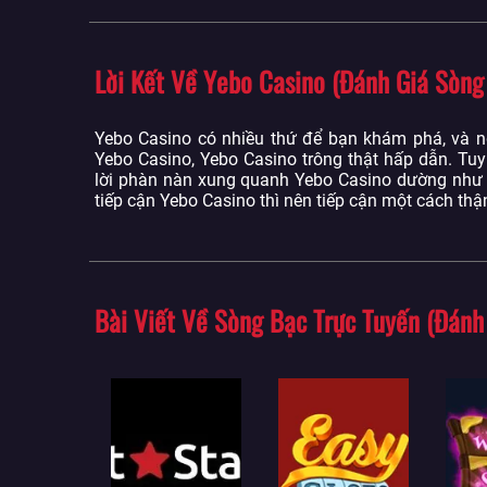
Lời Kết Về Yebo Casino (Đánh Giá Sòng
Yebo Casino có nhiều thứ để bạn khám phá, và ng
Yebo Casino, Yebo Casino trông thật hấp dẫn. Tuy
lời phàn nàn xung quanh Yebo Casino dường như đ
tiếp cận Yebo Casino thì nên tiếp cận một cách thận
Bài Viết Về Sòng Bạc Trực Tuyến (Đánh