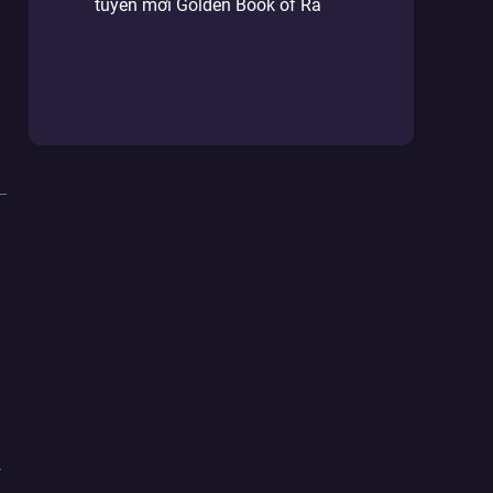
tuyến mới Golden Book of Ra