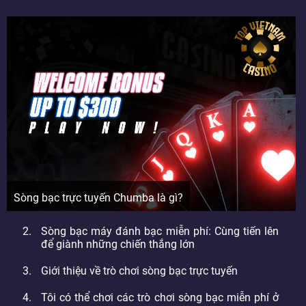
Sòng bạc trực tuyến Chumba là gì?
Sòng bạc máy đánh bạc miễn phí: Cùng tiến lên
để giành những chiến thắng lớn
Giới thiệu về trò chơi sòng bạc trực tuyến
Tôi có thể chơi các trò chơi sòng bạc miễn phí ở