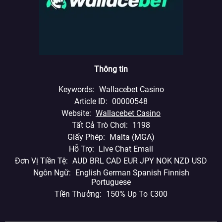
Thông tin
Keywords
Wallacebet Casino
Article ID
00000548
Website
Wallacebet Casino
Tất Cả Trò Chơi
1198
Giấy Phép
Malta (MGA)
Hỗ Trợ
Live Chat Email
Đơn Vị Tiền Tệ
AUD BRL CAD EUR JPY NOK NZD USD
Ngôn Ngữ
English German Spanish Finnish
Portuguese
Tiền Thưởng
150% Up To €300