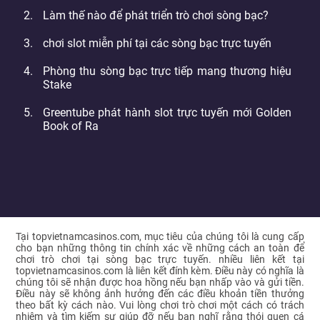
Làm thế nào để phát triển trò chơi sòng bạc?
chơi slot miễn phí tại các sòng bạc trực tuyến
Phòng thu sòng bạc trực tiếp mang thương hiệu
Stake
Greentube phát hành slot trực tuyến mới Golden
Book of Ra
Tại topvietnamcasinos.com, mục tiêu của chúng tôi là cung cấp
cho bạn những thông tin chính xác về những cách an toàn để
chơi trò chơi tại sòng bạc trực tuyến. nhiều liên kết tại
topvietnamcasinos.com là liên kết đính kèm. Điều này có nghĩa là
chúng tôi sẽ nhận được hoa hồng nếu bạn nhấp vào và gửi tiền.
Điều này sẽ không ảnh hưởng đến các điều khoản tiền thưởng
theo bất kỳ cách nào. Vui lòng chơi trò chơi một cách có trách
nhiệm và tìm kiếm sự giúp đỡ nếu bạn nghĩ rằng thói quen cá