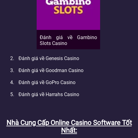
Đánh giá về Gambino
Slots Casino
Đánh giá về Genesis Casino
Đánh giá về Goodman Casino
Đánh giá về GoPro Casino
Đánh giá về Harrahs Casino
Nhà Cung Cấp Online Casino Software Tốt
Nhất