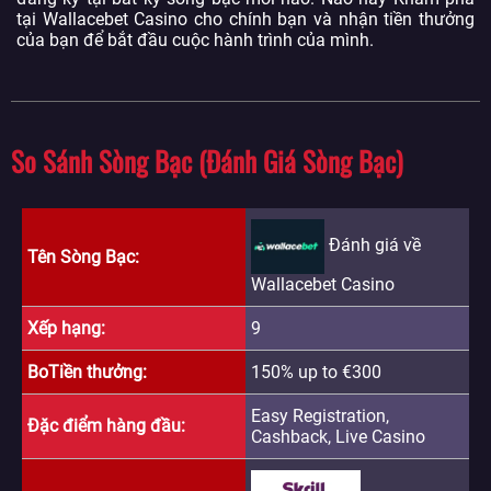
tại Wallacebet Casino cho chính bạn và nhận tiền thưởng
của bạn để bắt đầu cuộc hành trình của mình.
So Sánh Sòng Bạc (Đánh Giá Sòng Bạc)
Đánh giá về
Tên Sòng Bạc
Wallacebet Casino
Xếp hạng
9
BoTiền thưởng
150% up to €300
Easy Registration,
Đặc điểm hàng đầu
Cashback, Live Casino