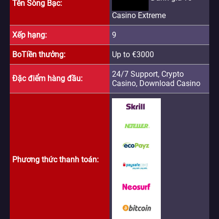
Tên Sòng Bạc
Casino Extreme
Xếp hạng
9
BoTiền thưởng
Up to €3000
24/7 Support, Crypto
Đặc điểm hàng đầu
Casino, Download Casino
Phương thức thanh toán