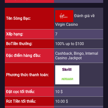
Đánh giá về
Tên Sòng Bạc
Virgin Casino
Xếp hạng
7
BoTiền thưởng
100% up to $100
Cashback, Bingo, Internal
Đặc điểm hàng đầu
Casino Jackpot
Phương thức thanh toán
Đặt cọc tối thiểu
10 $
Rút Tiền tối thiểu
10.00 $