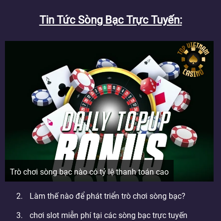
Tin Tức Sòng Bạc Trực Tuyến
Trò chơi sòng bạc nào có tỷ lệ thanh toán cao
Làm thế nào để phát triển trò chơi sòng bạc?
chơi slot miễn phí tại các sòng bạc trực tuyến