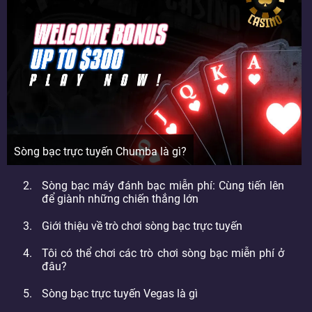
Sòng bạc trực tuyến Chumba là gì?
Sòng bạc máy đánh bạc miễn phí: Cùng tiến lên
để giành những chiến thắng lớn
Giới thiệu về trò chơi sòng bạc trực tuyến
Tôi có thể chơi các trò chơi sòng bạc miễn phí ở
đâu?
Sòng bạc trực tuyến Vegas là gì