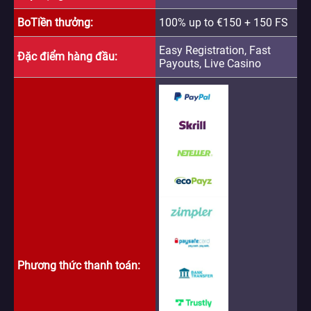
BoTiền thưởng
100% up to €150 + 150 FS
Easy Registration, Fast
Đặc điểm hàng đầu
Payouts, Live Casino
Phương thức thanh toán