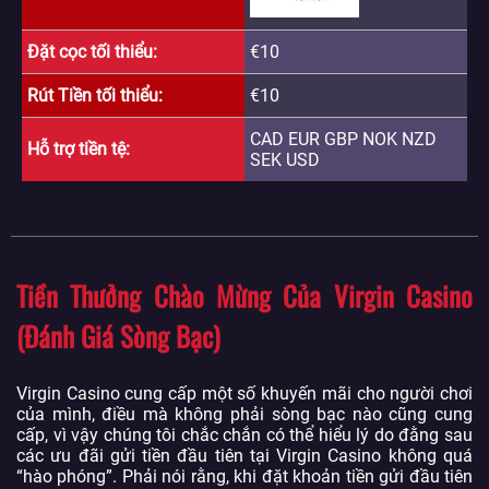
Đặt cọc tối thiểu
€10
Rút Tiền tối thiểu
€10
CAD EUR GBP NOK NZD
Hỗ trợ tiền tệ
SEK USD
Tiền Thưởng Chào Mừng Của Virgin Casino
(Đánh Giá Sòng Bạc)
Virgin Casino cung cấp một số khuyến mãi cho người chơi
của mình, điều mà không phải sòng bạc nào cũng cung
cấp, vì vậy chúng tôi chắc chắn có thể hiểu lý do đằng sau
các ưu đãi gửi tiền đầu tiên tại Virgin Casino không quá
“hào phóng”. Phải nói rằng, khi đặt khoản tiền gửi đầu tiên