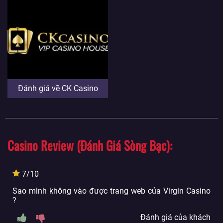
Đánh giá về CK Casino
Casino Review (Đánh Giá Sòng Bạc)
7/10
Sao mình không vào được trang web của Virgin Casino
?
Đánh giá của khách