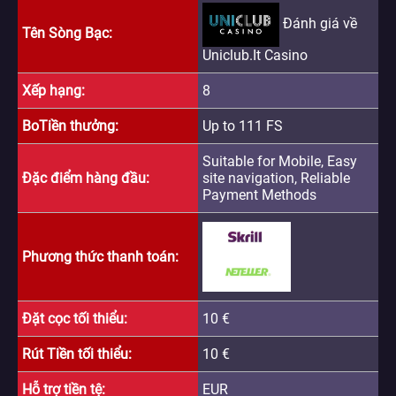
Đánh giá về
Tên Sòng Bạc
Uniclub.It Casino
Xếp hạng
8
BoTiền thưởng
Up to 111 FS
Suitable for Mobile, Easy
Đặc điểm hàng đầu
site navigation, Reliable
Payment Methods
Phương thức thanh toán
Đặt cọc tối thiểu
10 €
Rút Tiền tối thiểu
10 €
Hỗ trợ tiền tệ
EUR