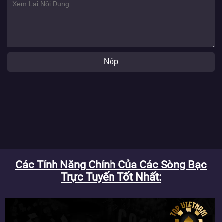
Nộp
Các Tính Năng Chính Của Các Sòng Bạc
Trực Tuyến Tốt Nhất