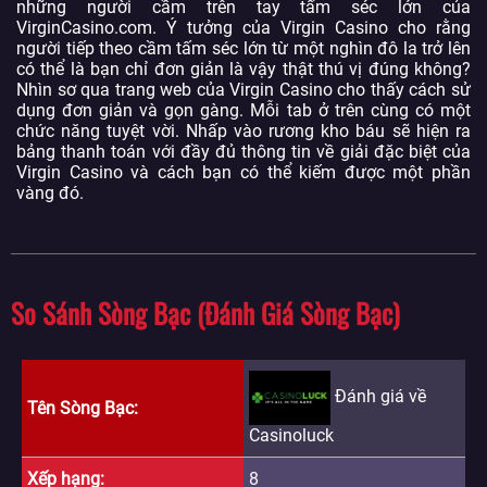
những người cầm trên tay tấm séc lớn của
VirginCasino.com. Ý tưởng của Virgin Casino cho rằng
người tiếp theo cầm tấm séc lớn từ một nghìn đô la trở lên
có thể là bạn chỉ đơn giản là vậy thật thú vị đúng không?
Nhìn sơ qua trang web của Virgin Casino cho thấy cách sử
dụng đơn giản và gọn gàng. Mỗi tab ở trên cùng có một
chức năng tuyệt vời. Nhấp vào rương kho báu sẽ hiện ra
bảng thanh toán với đầy đủ thông tin về giải đặc biệt của
Virgin Casino và cách bạn có thể kiếm được một phần
vàng đó.
So Sánh Sòng Bạc (Đánh Giá Sòng Bạc)
Đánh giá về
Tên Sòng Bạc
Casinoluck
Xếp hạng
8