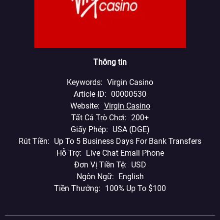
Thông tin
Keywords
Virgin Casino
Article ID
00000530
Website
Virgin Casino
Tất Cả Trò Chơi
200+
Giấy Phép
USA (DGE)
Rút Tiền
Up To 5 Business Days For Bank Transfers
Hỗ Trợ
Live Chat Email Phone
Đơn Vị Tiền Tệ
USD
Ngôn Ngữ
English
Tiền Thưởng
100% Up To $100