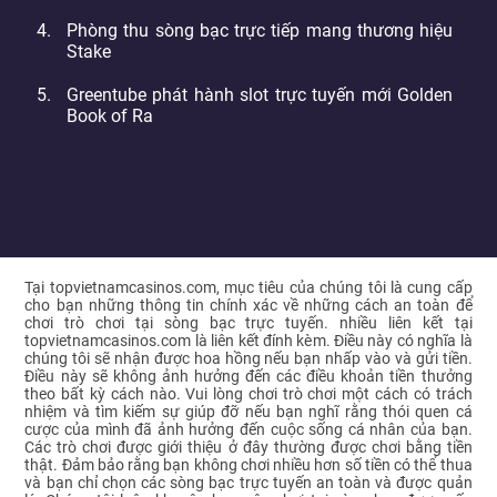
Phòng thu sòng bạc trực tiếp mang thương hiệu
Stake
Greentube phát hành slot trực tuyến mới Golden
Book of Ra
Tại topvietnamcasinos.com, mục tiêu của chúng tôi là cung cấp
cho bạn những thông tin chính xác về những cách an toàn để
chơi trò chơi tại sòng bạc trực tuyến. nhiều liên kết tại
topvietnamcasinos.com là liên kết đính kèm. Điều này có nghĩa là
chúng tôi sẽ nhận được hoa hồng nếu bạn nhấp vào và gửi tiền.
Điều này sẽ không ảnh hưởng đến các điều khoản tiền thưởng
theo bất kỳ cách nào. Vui lòng chơi trò chơi một cách có trách
nhiệm và tìm kiếm sự giúp đỡ nếu bạn nghĩ rằng thói quen cá
cược của mình đã ảnh hưởng đến cuộc sống cá nhân của bạn.
Các trò chơi được giới thiệu ở đây thường được chơi bằng tiền
thật. Đảm bảo rằng bạn không chơi nhiều hơn số tiền có thể thua
và bạn chỉ chọn các sòng bạc trực tuyến an toàn và được quản