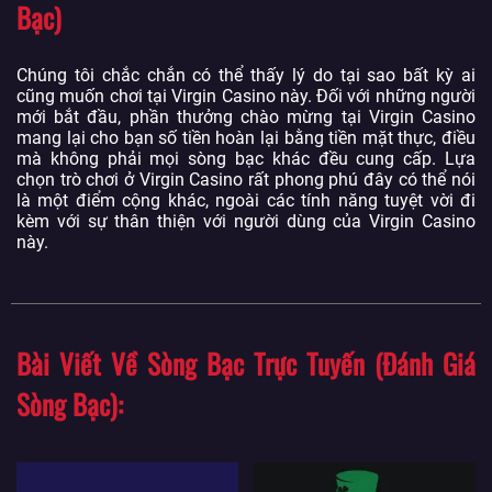
Bạc)
Chúng tôi chắc chắn có thể thấy lý do tại sao bất kỳ ai
cũng muốn chơi tại Virgin Casino này. Đối với những người
mới bắt đầu, phần thưởng chào mừng tại Virgin Casino
mang lại cho bạn số tiền hoàn lại bằng tiền mặt thực, điều
mà không phải mọi sòng bạc khác đều cung cấp. Lựa
chọn trò chơi ở Virgin Casino rất phong phú đây có thể nói
là một điểm cộng khác, ngoài các tính năng tuyệt vời đi
kèm với sự thân thiện với người dùng của Virgin Casino
này.
Bài Viết Về Sòng Bạc Trực Tuyến (Đánh Giá
Sòng Bạc)