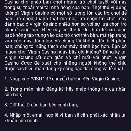
Casino cho phép bạn chơi những trò chơi tuyệt vời này
trong sự thoải mái tại nhà riêng của bạn. Thật thú vị đúng
không? Virgin Casino có một số lượng lớn các trò chơi để
bạn lựa chọn; thành thật mà nói, lựa chọn trò chơi máy
đánh bạc ở Virgin Casino nhiều hơn so với sự lựa chọn trò
chơi ở sòng bạc. Điều này có thể là do thực tế các sòng
bạc không tập trung vào các trò chơi trên bàn, mà tập trung
vào các máy đánh bạc và chúng tôi không đặc biệt phàn
nàn; chúng tôi cũng thích các máy đánh bạc hơn. Bạn có
muốn chơi Virgin Casino ngay bây giờ không? Đăng ký tại
Virgin Casino rất đơn giản và chỉ mất vài phút. Virgin
Casino được đề xuất cho những người không thể chịu
được các biểu mẫu đăng ký sòng bạc dài dòng và tẻ nhạt.
1. Nhấp vào "VISIT" để chuyển hướng đến Virgin Casino;
2. Trong màn hình đăng ký, hãy nhập thông tin cá nhân
của bạn;
3. Giữ thẻ ID của bạn bên cạnh bạn;
4. Nhập một email hợp lệ vì bạn sẽ cần phải xác nhận tài
khoản của mình.