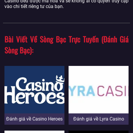
Casino đều được mã hóa và sẽ không ai có quyền truy cập
vào chi tiết riêng tư của bạn.
Bài Viết Về Sòng Bạc Trực Tuyến (Đánh Giá
Sòng Bạc)
Đánh giá về Casino Heroes
Đánh giá về Lyra Casino