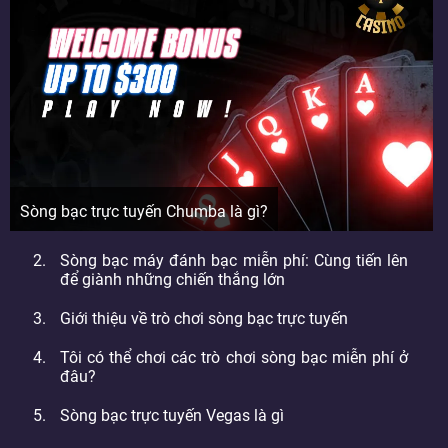
Sòng bạc trực tuyến Chumba là gì?
Sòng bạc máy đánh bạc miễn phí: Cùng tiến lên
để giành những chiến thắng lớn
Giới thiệu về trò chơi sòng bạc trực tuyến
Tôi có thể chơi các trò chơi sòng bạc miễn phí ở
đâu?
Sòng bạc trực tuyến Vegas là gì