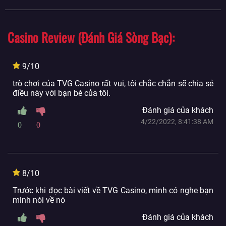
Casino Review (Đánh Giá Sòng Bạc)
9/10
trò chơi của TVG Casino rất vui, tôi chắc chắn sẽ chia sẻ
điều này với bạn bè của tôi.
Đánh giá của khách
4/22/2022, 8:41:38 AM
0
0
8/10
Trước khi đọc bài viết về TVG Casino, mình có nghe bạn
mình nói về nó
Đánh giá của khách