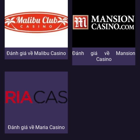
Đánh giá về Malibu Casino
Đánh giá về Mansion
Casino
Đánh giá về Maria Casino