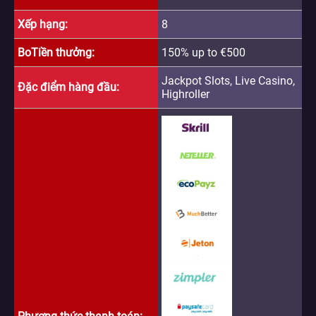
Xếp hạng
8
BoTiền thưởng
150% up to €500
Jackpot Slots, Live Casino,
Đặc điểm hàng đầu
Highroller