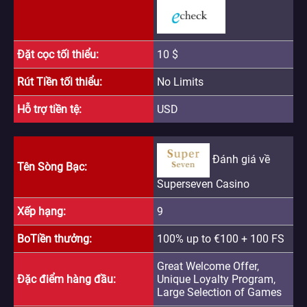
Đặt cọc tối thiểu
10 $
Rút Tiền tối thiểu
No Limits
Hỗ trợ tiền tệ
USD
Đánh giá về
Tên Sòng Bạc
Superseven Casino
Xếp hạng
9
BoTiền thưởng
100% up to €100 + 100 FS
Great Welcome Offer,
Đặc điểm hàng đầu
Unique Loyalty Program,
Large Selection of Games