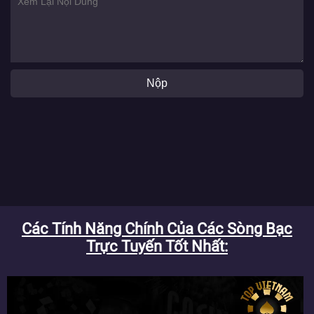
Nộp
Các Tính Năng Chính Của Các Sòng Bạc
Trực Tuyến Tốt Nhất