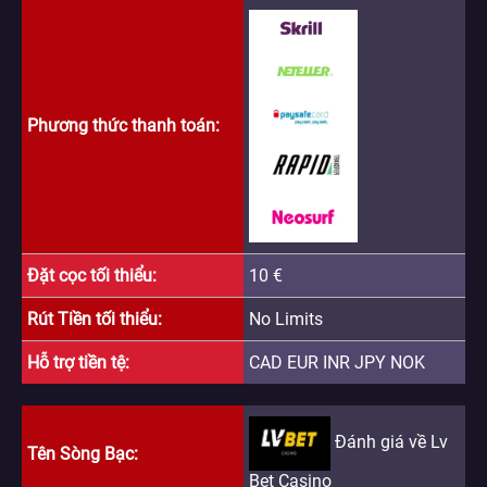
Phương thức thanh toán
Đặt cọc tối thiểu
10 €
Rút Tiền tối thiểu
No Limits
Hỗ trợ tiền tệ
CAD EUR INR JPY NOK
Đánh giá về Lv
Tên Sòng Bạc
Bet Casino