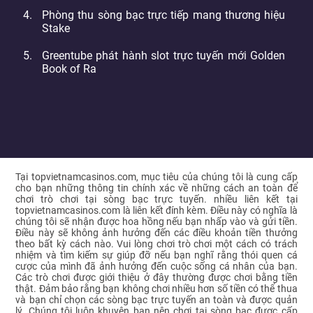
Phòng thu sòng bạc trực tiếp mang thương hiệu
Stake
Greentube phát hành slot trực tuyến mới Golden
Book of Ra
Tại topvietnamcasinos.com, mục tiêu của chúng tôi là cung cấp
cho bạn những thông tin chính xác về những cách an toàn để
chơi trò chơi tại sòng bạc trực tuyến. nhiều liên kết tại
topvietnamcasinos.com là liên kết đính kèm. Điều này có nghĩa là
chúng tôi sẽ nhận được hoa hồng nếu bạn nhấp vào và gửi tiền.
Điều này sẽ không ảnh hưởng đến các điều khoản tiền thưởng
theo bất kỳ cách nào. Vui lòng chơi trò chơi một cách có trách
nhiệm và tìm kiếm sự giúp đỡ nếu bạn nghĩ rằng thói quen cá
cược của mình đã ảnh hưởng đến cuộc sống cá nhân của bạn.
Các trò chơi được giới thiệu ở đây thường được chơi bằng tiền
thật. Đảm bảo rằng bạn không chơi nhiều hơn số tiền có thể thua
và bạn chỉ chọn các sòng bạc trực tuyến an toàn và được quản
lý. Chúng tôi luôn khuyên bạn nên chơi tại sòng bạc được cấp