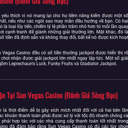
asino (Đánh Giá Sòng Bạc)
yêu thích vì nó mang lại cho họ tiềm năng kiếm được một s
nhất, nếu như các ngôi sao may mắn đều hướng về bạn. Có ha
 là loại lũy tiến, chiếm tỷ lệ phần trăm nhỏ hơn từ mỗi lần qua
ơi cạnh tranh để giành những giải thưởng lớn. Mặt khác, đó l
 số tiền đã định sẵn và không thay đổi, bất kể nó được kích hoạ
 Vegas Casino đều có số tiền thưởng jackpot được hiển thị r
 chơi nhận được giải jackpot lớn nhất ngay lập tức. Một số giả
gồm Leprechaun's Luck, Funky Fruits và Gladiator Jackpot.
n Tại Sun Vegas Casino (Đánh Giá Sòng Bạc)
 là thời điểm dễ bị gây xích mích nhất đối với cả hai bên lầ
 các khoản thanh toán phải được xử lý với tốc độ nhanh chóng v
 phải hợp tác với các nhà cung cấp thanh toán tốt nhất tron
sino đã đảm bảo rằng Sun Vegas Casino có đủ các tùy chọ