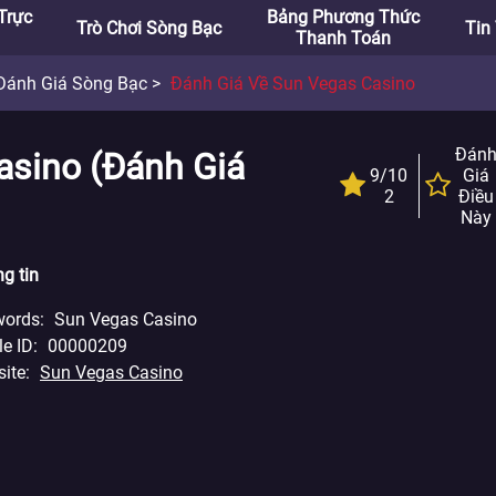
Trực
Bảng Phương Thức
Trò Chơi Sòng Bạc
Tin
Thanh Toán
Đánh Giá Sòng Bạc
Đánh Giá Về Sun Vegas Casino
Đán
asino (Đánh Giá
9/10
Giá
2
Điều
Này
g tin
words
Sun Vegas Casino
le ID
00000209
ite
Sun Vegas Casino