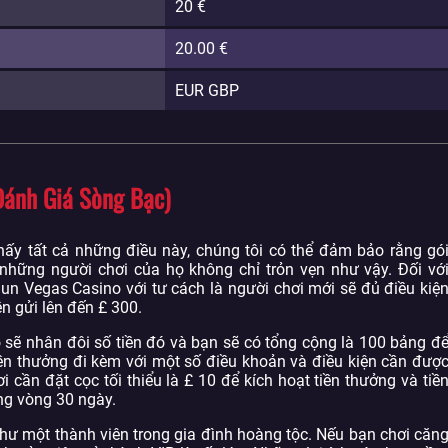
20 €
20.00 €
EUR GBP
Đánh Giá Sòng Bạc)
hấy tất cả những điều này, chúng tôi có thể đảm bảo rằng gó
ững người chơi của họ không chỉ trỏn vẹn như vậy. Đối vớ
un Vegas Casino với tư cách là người chơi mới sẽ đủ điều kiệ
 gửi lên đến £ 300.
 sẽ nhân đôi số tiền đó và bạn sẽ có tổng cộng là 100 bảng đ
tiền thưởng đi kèm với một số điều khoản và điều kiện cần đượ
i cần đặt cọc tối thiểu là £ 10 để kích hoạt tiền thưởng và tiề
ng vòng 30 ngày.
hư một thành viên trong gia đình hoàng tộc. Nếu bạn chơi căn