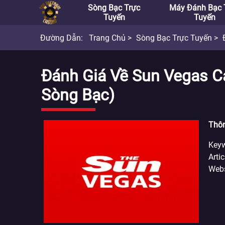
Sòng Bạc Trực
Máy Đánh Bạc 
Tuyến
Tuyến
Đường Dẫn:
Trang Chủ
Sòng Bạc Trực Tuyến
Đánh Giá Về Sun Vegas C
Sòng Bạc)
Thôn
Key
Artic
Webs