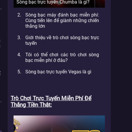
Sòng bạc trực tuyến Chumba là gì?
Sòng bạc máy đánh bạc miễn phí:
Cùng tiến lên để giành những chiến
thắng lớn
Giới thiệu về trò chơi sòng bạc trực
c
tuyến
c
n
Tôi có thể chơi các trò chơi sòng
à
bạc miễn phí ở đâu?
n
n
Sòng bạc trực tuyến Vegas là gì
ể
a
Trò Chơi Trực Tuyến Miễn Phí Để
Thắng Tiền Thật