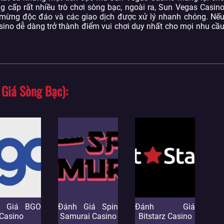
 cấp rất nhiều trò chơi sòng bạc, ngoài ra, Sun Vegas Casin
 mừng độc đáo và các giao dịch được xử lý nhanh chóng. Nế
ino dễ dàng trở thành điểm vui chơi duy nhất cho mọi nhu cầ
 Giá Sòng Bạc)
h Giá BGO
Đánh Giá Spin
Đánh Giá
Casino
Samurai Casino
Bitstarz Casino