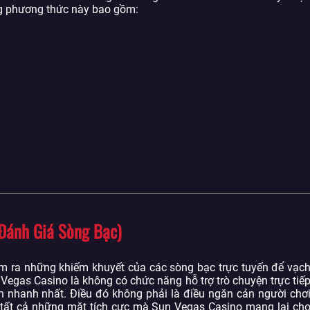
ng phương thức này bao gồm:
Đánh Giá Sòng Bạc)
ìm ra những khiếm khuyết của các sòng bạc trực tuyến để vạc
egas Casino là không có chức năng hỗ trợ trò chuyện trực tiế
h nhanh nhất. Điều đó không phải là điều ngăn cản người chơ
t tất cả những mặt tích cực mà Sun Vegas Casino mang lại ch