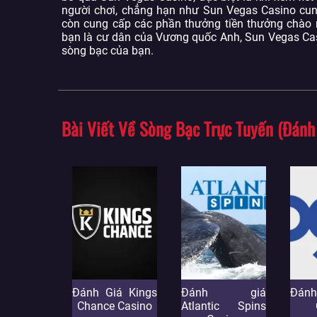
người chơi, chẳng hạn như Sun Vegas Casino cung
còn cung cấp các phần thưởng tiền thưởng chào
bạn là cư dân của Vương quốc Anh, Sun Vegas Cas
sòng bạc của bạn.
Bài Viết Về Sòng Bạc Trực Tuyến (Đánh
Đánh Giá Kings
Đánh giá
Đán
Chance Casino
Atlantic Spins