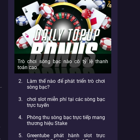
Trò chơi sòng bạc nào có tỷ lệ thanh
toán cao
Làm thế nào để phát triển trò chơi
sòng bạc?
chơi slot miễn phí tại các sòng bạc
trực tuyến
Phòng thu sòng bạc trực tiếp mang
h
thương hiệu Stake
p
i
Greentube phát hành slot trực
o