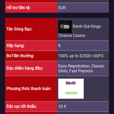
Hỗ trợ tiền tệ
EUR
Đánh Giá Kings
Tên Sòng Bạc
Chance Casino
Xếp hạng
8
BoTiền thưởng
100% up to $2500 +30FS
Easy Registration, Classic
Đặc điểm hàng đầu
Slots, Fast Payouts
Phương thức thanh toán
Đặt cọc tối thiểu
10 €