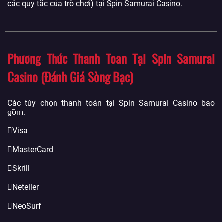
các quy tắc của trò chơi) tại Spin Samurai Casino.
Phương Thức Thanh Toan Tại Spin Samurai
Casino (Đánh Giá Sòng Bạc)
Các tùy chọn thanh toán tại Spin Samurai Casino bao
gồm:
Visa
MasterCard
Skrill
Neteller
NeoSurf