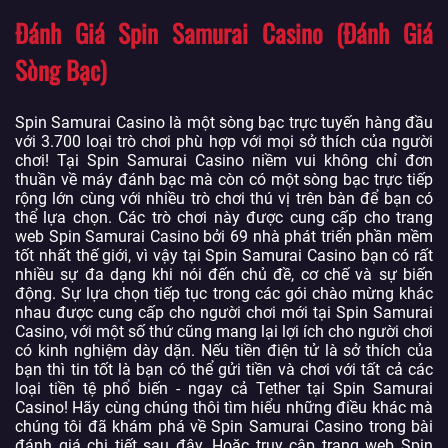
Đánh Giá Spin Samurai Casino (Đánh Giá
Sòng Bạc)
Spin Samurai Casino là một sòng bạc trực tuyến hàng đầu
với 3.700 loại trò chơi phù hợp với mọi sở thích của người
chơi! Tại Spin Samurai Casino niềm vui không chỉ đơn
thuần về máy đánh bạc mà còn có một sòng bạc trực tiếp
rộng lớn cùng với nhiều trò chơi thú vị trên bàn để bạn có
thể lựa chọn. Các trò chơi này được cung cấp cho trang
web Spin Samurai Casino bởi 69 nhà phát triển phần mềm
tốt nhất thế giới, vì vậy tại Spin Samurai Casino bạn có rất
nhiều sự đa dạng khi nói đến chủ đề, cơ chế và sự biến
động. Sự lựa chọn tiếp tục trong các gói chào mừng khác
nhau được cung cấp cho người chơi mới tại Spin Samurai
Casino, với một số thứ cũng mang lại lợi ích cho người chơi
có kinh nghiệm dày dặn. Nếu tiền điện tử là sở thích của
bạn thì tin tốt là bạn có thể gửi tiền và chơi với tất cả các
loại tiền tệ phổ biến - ngay cả Tether tại Spin Samurai
Casino! Hãy cùng chúng thôi tìm hiểu những điều khác mà
chúng tôi đã khám phá về Spin Samurai Casino trong bài
đánh giá chi tiết sau đây. Hoặc truy cập trang web Spin