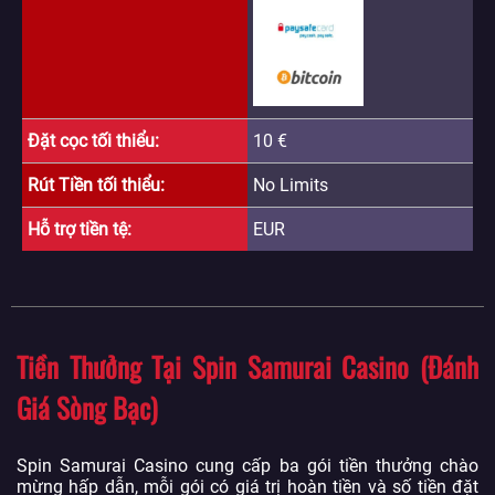
Đặt cọc tối thiểu
10 €
Rút Tiền tối thiểu
No Limits
Hỗ trợ tiền tệ
EUR
Tiền Thưởng Tại Spin Samurai Casino (Đánh
Giá Sòng Bạc)
Spin Samurai Casino cung cấp ba gói tiền thưởng chào
mừng hấp dẫn, mỗi gói có giá trị hoàn tiền và số tiền đặt