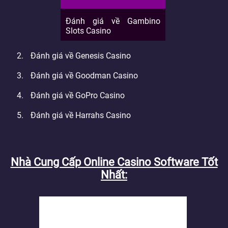
Đánh giá về Gambino
Slots Casino
Đánh giá về Genesis Casino
Đánh giá về Goodman Casino
Đánh giá về GoPro Casino
Đánh giá về Harrahs Casino
Nhà Cung Cấp Online Casino Software Tốt
Nhất