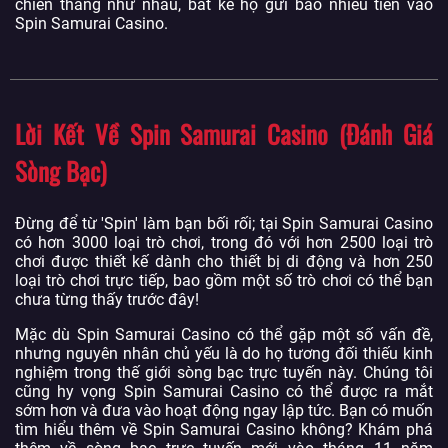
chiến thắng như nhau, bất kể họ gửi bao nhiêu tiền vào
Spin Samurai Casino.
Lời Kết Về Spin Samurai Casino (Đánh Giá
Sòng Bạc)
Đừng để từ 'Spin' làm bạn bối rối; tại Spin Samurai Casino
có hơn 3000 loại trò chơi, trong đó với hơn 2500 loại trò
chơi được thiết kế dành cho thiết bị di động và hơn 250
loại trò chơi trực tiếp, bao gồm một số trò chơi có thể bạn
chưa từng thấy trước đây!
Mặc dù Spin Samurai Casino có thể gặp một số vấn đề,
nhưng nguyên nhân chủ yếu là do họ tương đối thiếu kinh
nghiệm trong thế giới sòng bạc trực tuyến này. Chúng tôi
cũng hy vọng Spin Samurai Casino có thể được ra mắt
sớm hơn và đưa vào hoạt động ngay lập tức. Bạn có muốn
tìm hiểu thêm về Spin Samurai Casino không? Khám phá