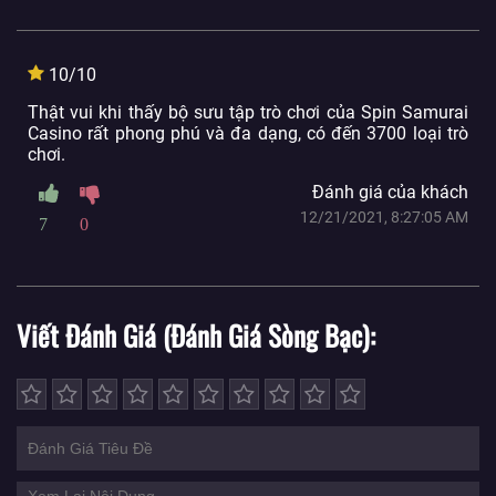
10/10
Thật vui khi thấy bộ sưu tập trò chơi của Spin Samurai
Casino rất phong phú và đa dạng, có đến 3700 loại trò
chơi.
Đánh giá của khách
12/21/2021, 8:27:05 AM
7
0
Viết Đánh Giá (Đánh Giá Sòng Bạc)