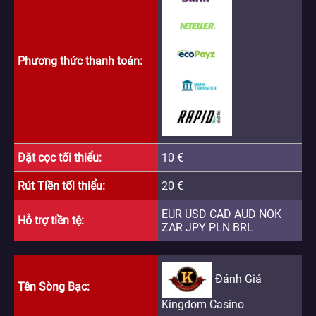
Phương thức thanh toán
Đặt cọc tối thiểu
10 €
Rút Tiền tối thiểu
20 €
EUR USD CAD AUD NOK
Hỗ trợ tiền tệ
ZAR JPY PLN BRL
Đánh Giá
Tên Sòng Bạc
Kingdom Casino