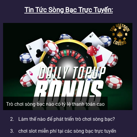
Tin Tức Sòng Bạc Trực Tuyến
Trò chơi sòng bạc nào có tỷ lệ thanh toán cao
Làm thế nào để phát triển trò chơi sòng bạc?
chơi slot miễn phí tại các sòng bạc trực tuyến