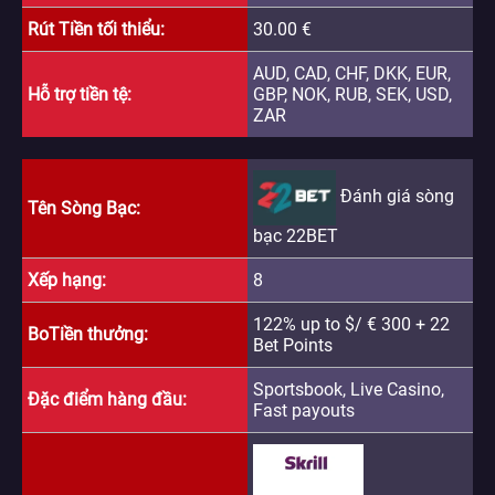
Rút Tiền tối thiểu
30.00 €
AUD, CAD, CHF, DKK, EUR,
Hỗ trợ tiền tệ
GBP, NOK, RUB, SEK, USD,
ZAR
Đánh giá sòng
Tên Sòng Bạc
bạc 22BET
Xếp hạng
8
122% up to $/ € 300 + 22
BoTiền thưởng
Bet Points
Sportsbook, Live Casino,
Đặc điểm hàng đầu
Fast payouts