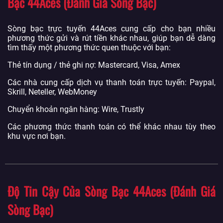
Bạc 44Aces (Đánh Giá Sòng Bạc)
Sòng bạc trực tuyến 44Aces cung cấp cho bạn nhiều
phương thức gửi và rút tiền khác nhau, giúp bạn dễ dàng
tìm thấy một phương thức quen thuộc với bạn:
Thẻ tín dụng / thẻ ghi nợ: Mastercard, Visa, Amex
Các nhà cung cấp dịch vụ thanh toán trực tuyến: Paypal,
Skrill, Neteller, WebMoney
Chuyển khoản ngân hàng: Wire, Trustly
Các phương thức thanh toán có thể khác nhau tùy theo
khu vực nơi bạn.
Độ Tin Cậy Của Sòng Bạc 44Aces (Đánh Giá
Sòng Bạc)