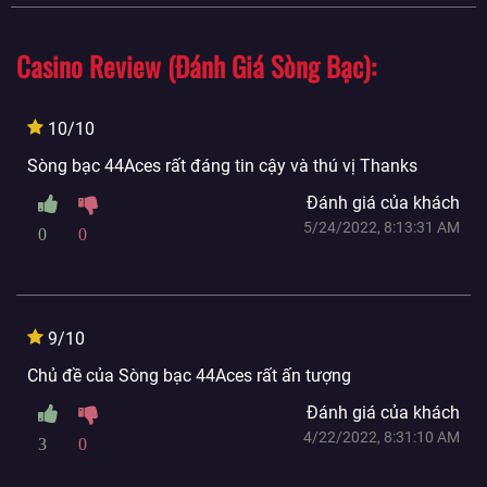
Casino Review (Đánh Giá Sòng Bạc)
10/10
Sòng bạc 44Aces rất đáng tin cậy và thú vị Thanks
Đánh giá của khách
5/24/2022, 8:13:31 AM
0
0
9/10
Chủ đề của Sòng bạc 44Aces rất ấn tượng
Đánh giá của khách
4/22/2022, 8:31:10 AM
3
0