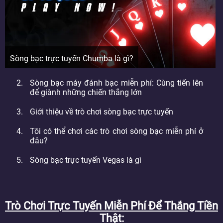
Sòng bạc trực tuyến Chumba là gì?
Sòng bạc máy đánh bạc miễn phí: Cùng tiến lên
để giành những chiến thắng lớn
Giới thiệu về trò chơi sòng bạc trực tuyến
Tôi có thể chơi các trò chơi sòng bạc miễn phí ở
đâu?
Sòng bạc trực tuyến Vegas là gì
Trò Chơi Trực Tuyến Miễn Phí Để Thắng Tiền
Thật