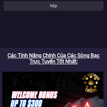
Nộp
Các Tính Năng Chính Của Các Sòng Bạc
Trực Tuyến Tốt Nhất