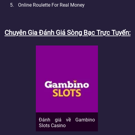
Online Roulette For Real Money
Chuyên Gia Đánh Giá Sòng Bạc Trực Tuyến
Đánh giá về Gambino
Slots Casino