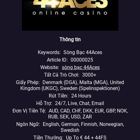
Thông tin
Keywords
Sòng Bạc 44Aces
Article ID
00000025
Website
sòng bạc 44Aces
Tất Cả Trò Chơi
3000+
Giấy Phép
Denmark (DGA), Malta (MGA), United
Kingdom (UKGC), Sweden (Spelinspektionen)
Rút Tiền
24 Hours
Hỗ Trợ
24/7, Live, Chat, Email
Đơn Vị Tiền Tệ
AUD, CAD, CHF, DKK, EUR, GBP, NOK,
RUB, SEK, USD, ZAR
Ngôn Ngữ
English, German, Finnish, Norwegian,
Swedish
Tiền Thưởng
Up To € 44 + 44FS