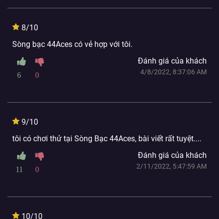
8/10
Sòng bạc 44Aces có vẻ hợp với tôi.
Đánh giá của khách
4/8/2022, 8:37:06 AM
6
0
9/10
tôi có chơi thử tại Sòng Bạc 44Aces, bài viết rất tuyệt....
Đánh giá của khách
2/11/2022, 5:47:59 AM
11
0
10/10