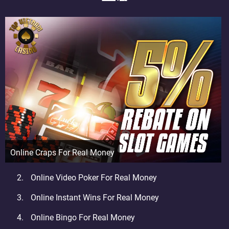
Online Craps For Real Money
Online Video Poker For Real Money
Online Instant Wins For Real Money
Online Bingo For Real Money