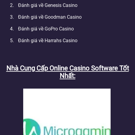
Đánh giá về Genesis Casino
Đánh giá về Goodman Casino
Đánh giá về GoPro Casino
Đánh giá về Harrahs Casino
Nhà Cung Cấp Online Casino Software Tốt
Nhất