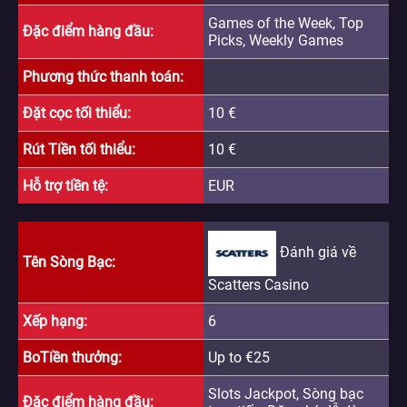
Games of the Week, Top
Đặc điểm hàng đầu
Picks, Weekly Games
Phương thức thanh toán
Đặt cọc tối thiểu
10 €
Rút Tiền tối thiểu
10 €
Hỗ trợ tiền tệ
EUR
Đánh giá về
Tên Sòng Bạc
Scatters Casino
Xếp hạng
6
BoTiền thưởng
Up to €25
Slots Jackpot, Sòng bạc
Đặc điểm hàng đầu