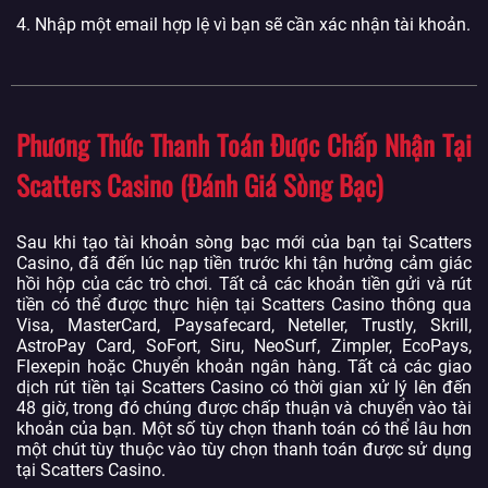
4. Nhập một email hợp lệ vì bạn sẽ cần xác nhận tài khoản.
Phương Thức Thanh Toán Được Chấp Nhận Tại
Scatters Casino (Đánh Giá Sòng Bạc)
Sau khi tạo tài khoản sòng bạc mới của bạn tại Scatters
Casino, đã đến lúc nạp tiền trước khi tận hưởng cảm giác
hồi hộp của các trò chơi. Tất cả các khoản tiền gửi và rút
tiền có thể được thực hiện tại Scatters Casino thông qua
Visa, MasterCard, Paysafecard, Neteller, Trustly, Skrill,
AstroPay Card, SoFort, Siru, NeoSurf, Zimpler, EcoPays,
Flexepin hoặc Chuyển khoản ngân hàng. Tất cả các giao
dịch rút tiền tại Scatters Casino có thời gian xử lý lên đến
48 giờ, trong đó chúng được chấp thuận và chuyển vào tài
khoản của bạn. Một số tùy chọn thanh toán có thể lâu hơn
một chút tùy thuộc vào tùy chọn thanh toán được sử dụng
tại Scatters Casino.