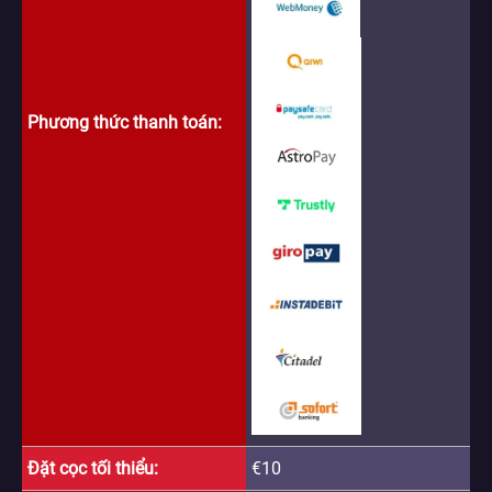
Phương thức thanh toán
Đặt cọc tối thiểu
€10