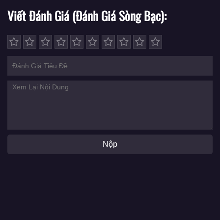
Viết Đánh Giá (Đánh Giá Sòng Bạc)
Nộp