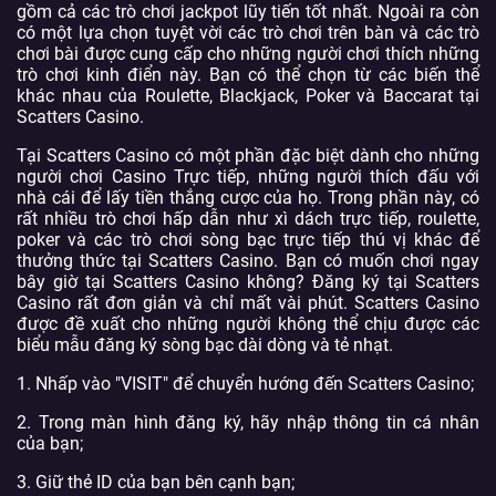
gồm cả các trò chơi jackpot lũy tiến tốt nhất. Ngoài ra còn
có một lựa chọn tuyệt vời các trò chơi trên bàn và các trò
chơi bài được cung cấp cho những người chơi thích những
trò chơi kinh điển này. Bạn có thể chọn từ các biến thể
khác nhau của Roulette, Blackjack, Poker và Baccarat tại
Scatters Casino.
Tại Scatters Casino có một phần đặc biệt dành cho những
người chơi Casino Trực tiếp, những người thích đấu với
nhà cái để lấy tiền thắng cược của họ. Trong phần này, có
rất nhiều trò chơi hấp dẫn như xì dách trực tiếp, roulette,
poker và các trò chơi sòng bạc trực tiếp thú vị khác để
thưởng thức tại Scatters Casino. Bạn có muốn chơi ngay
bây giờ tại Scatters Casino không? Đăng ký tại Scatters
Casino rất đơn giản và chỉ mất vài phút. Scatters Casino
được đề xuất cho những người không thể chịu được các
biểu mẫu đăng ký sòng bạc dài dòng và tẻ nhạt.
1. Nhấp vào "VISIT" để chuyển hướng đến Scatters Casino;
2. Trong màn hình đăng ký, hãy nhập thông tin cá nhân
của bạn;
3. Giữ thẻ ID của bạn bên cạnh bạn;