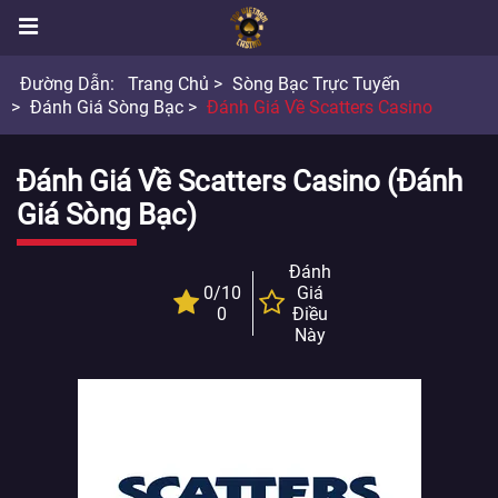
Đường Dẫn:
Trang Chủ
Sòng Bạc Trực Tuyến
Đánh Giá Sòng Bạc
Đánh Giá Về Scatters Casino
Đánh Giá Về Scatters Casino (Đánh
Giá Sòng Bạc)
Đánh
0/10
Giá
0
Điều
Này