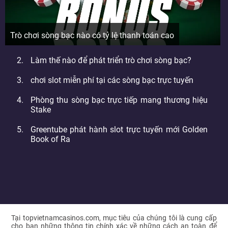
Trò chơi sòng bạc nào có tỷ lệ thanh toán cao
Làm thế nào để phát triển trò chơi sòng bạc?
chơi slot miễn phí tại các sòng bạc trực tuyến
Phòng thu sòng bạc trực tiếp mang thương hiệu
Stake
Greentube phát hành slot trực tuyến mới Golden
Book of Ra
Tại topvietnamcasinos.com, mục tiêu của chúng tôi là cung cấp
cho bạn những thông tin chính xác về những cách an toàn để