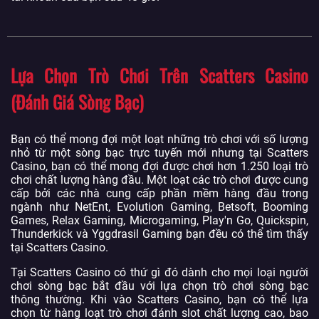
Lựa Chọn Trò Chơi Trên Scatters Casino
(Đánh Giá Sòng Bạc)
Bạn có thể mong đợi một loạt những trò chơi với số lượng
nhỏ từ một sòng bạc trực tuyến mới nhưng tại Scatters
Casino, bạn có thể mong đợi được chơi hơn 1.250 loại trò
chơi chất lượng hàng đầu. Một loạt các trò chơi được cung
cấp bởi các nhà cung cấp phần mềm hàng đầu trong
ngành như NetEnt, Evolution Gaming, Betsoft, Booming
Games, Relax Gaming, Microgaming, Play'n Go, Quickspin,
Thunderkick và Yggdrasil Gaming bạn đều có thể tìm thấy
tại Scatters Casino.
Tại Scatters Casino có thứ gì đó dành cho mọi loại người
chơi sòng bạc bắt đầu với lựa chọn trò chơi sòng bạc
thông thường. Khi vào Scatters Casino, bạn có thể lựa
chọn từ hàng loạt trò chơi đánh slot chất lượng cao, bao