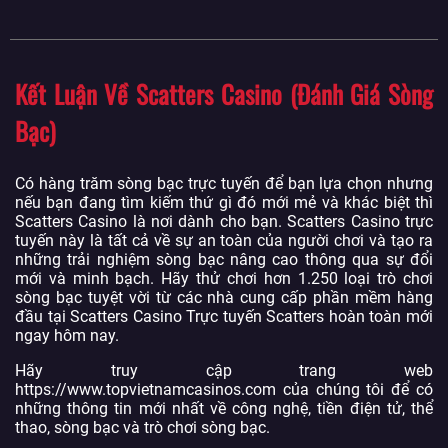
Kết Luận Về Scatters Casino (Đánh Giá Sòng
Bạc)
Có hàng trăm sòng bạc trực tuyến để bạn lựa chọn nhưng
nếu bạn đang tìm kiếm thứ gì đó mới mẻ và khác biệt thì
Scatters Casino là nơi dành cho bạn. Scatters Casino trực
tuyến này là tất cả về sự an toàn của người chơi và tạo ra
những trải nghiệm sòng bạc nâng cao thông qua sự đổi
mới và minh bạch. Hãy thử chơi hơn 1.250 loại trò chơi
sòng bạc tuyệt vời từ các nhà cung cấp phần mềm hàng
đầu tại Scatters Casino Trực tuyến Scatters hoàn toàn mới
ngay hôm nay.
Hãy truy cập trang web
https://www.topvietnamcasinos.com của chúng tôi để có
những thông tin mới nhất về công nghệ, tiền điện tử, thể
thao, sòng bạc và trò chơi sòng bạc.