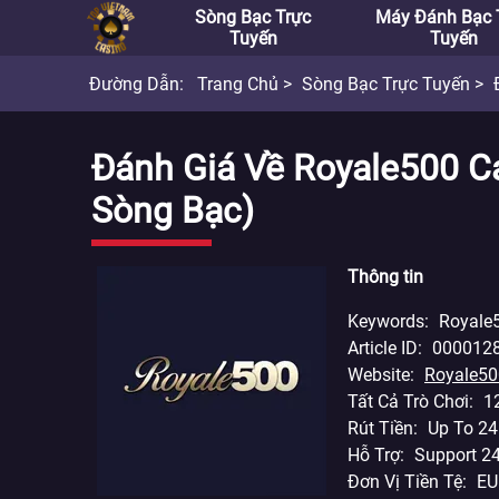
Sòng Bạc Trực
Máy Đánh Bạc 
Tuyến
Tuyến
Đường Dẫn:
Trang Chủ
Sòng Bạc Trực Tuyến
Đánh Giá Về Royale500 C
Sòng Bạc)
Thông tin
Keywords
Royale
Article ID
000012
Website
Royale50
Tất Cả Trò Chơi
1
Rút Tiền
Up To 24
Hỗ Trợ
Support 24
Đơn Vị Tiền Tệ
EU