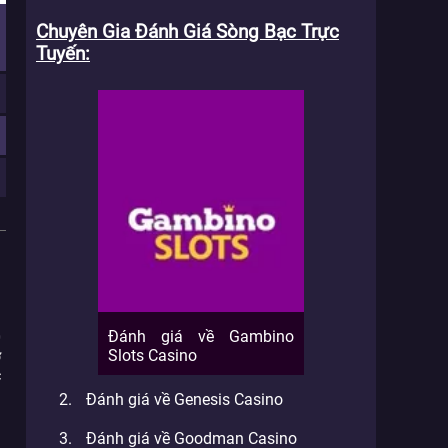
Chuyên Gia Đánh Giá Sòng Bạc Trực
Tuyến
€20
€10
EUR KZT RUB UAH USD
EUR US
Đánh giá về Gambino
0
Slots Casino
ờ
c
g
Đánh giá về Genesis Casino
Đánh giá về Goodman Casino