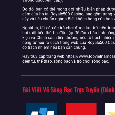
Vương quốc Anh cấp).
Do đó, bạn có thể mong đợi nhiều biện pháp được 
cảm của họ tại Royale500 Casino, bao gồm trang 
cậy và tiêu chuẩn ngành Biết khách hàng của bạn v
Ngoài ra, tất cả các trò chơi được lưu trữ trên 
bởi một bên thứ ba độc lập để đảm bảo tính công 
kiện và Chính sách tiền thưởng nêu rõ trách nhiệ
riêng tư nêu rõ cách trang web của Royale500 Casi
có trách nhiệm nếu bạn cần chúng.
Hãy truy cập trang web https://www.topvietnamcas
điện tử, thể thao, sòng bạc và trò chơi sòng bạc.
Bài Viết Về Sòng Bạc Trực Tuyến (Đánh