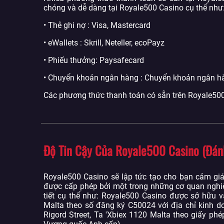
chóng và dễ dàng tại Royale500 Casino cụ thể như
• Thẻ ghi nợ : Visa, Mastercard
• eWallets : Skrill, Neteller, ecoPayz
• Phiếu thưởng: Paysafecard
• Chuyển khoản ngân hàng : Chuyển khoản ngân hà
Các phương thức thanh toán có sẵn trên Royale500 
Độ Tin Cậy Của Royale500 Casino (Đán
Royale500 Casino sẽ lập tức tạo cho bạn cảm giá
được cấp phép bởi một trong những cơ quan nghi
tiết cụ thể như: Royale500 Casino được sở hữu v
Malta theo số đăng ký C50024 với địa chỉ kinh 
Rigord Street, Ta 'Xbiex 1120 Malta theo giấy ph