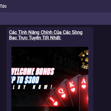
 Tức
Các Tính Năng Chính Của Các Sòng
h
Bạc Trực Tuyến Tốt Nhất