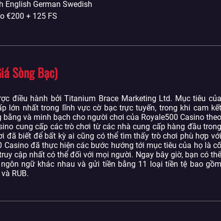
h English German Swedish
o €200 + 125 FS
iá Sòng Bạc)
ợc điều hành bởi Titanium Brace Marketing Ltd. Mục tiêu củ
lớn nhất trong lĩnh vực cờ bạc trực tuyến, trong khi cam kế
g bằng và minh bạch cho người chơi của Royale500 Casino the
ino cung cấp các trò chơi từ các nhà cung cấp hàng đầu tron
i đã biết để bất kỳ ai cũng có thể tìm thấy trò chơi phù hợp vớ
 Casino đã thực hiện các bước hướng tới mục tiêu của họ là c
uy cập nhất có thể đối với mọi người. Ngay bây giờ, bạn có th
ngôn ngữ khác nhau và gửi tiền bằng 11 loại tiền tệ bao gồ
 và RUB.