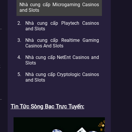
!
Nhà cung cấp Microgaming Casinos
a
and Slots
Nhà cung cấp Playtech Casinos
and Slots
Nhà cung cấp Realtime Gaming
Casinos And Slots
Nhà cung cấp NetEnt Casinos and
g
Slots
k
3
Nhà cung cấp Cryptologic Casinos
l
and Slots
Tin Tức Sòng Bạc Trực Tuyến
h