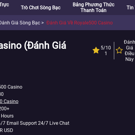
Trực
Bảng Phương Thức
Trò Chơi Sòng Bạc
Tin
Thanh Toán
Đánh Giá Sòng Bạc
Đánh Giá Về Royale500 Casino
Đán
asino (Đánh Giá
5/10
Giá
1
Điều
Này
500 Casino
80
0 Casino
200+
 Hours
/7 Email Support 24/7 Live Chat
R USD