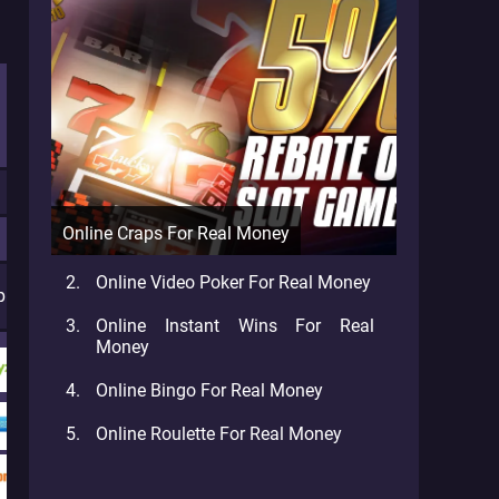
Đánh giá về Fresh Casino
Đ
6
4
Online Craps For Real Money
Up to 50 FS
Up to €2
Online Video Poker For Real Money
Daily Bonus Offers, Fastest Payout
pport
Live cas
Platform, 24/7 Support
Online Instant Wins For Real
Money
Online Bingo For Real Money
Online Roulette For Real Money