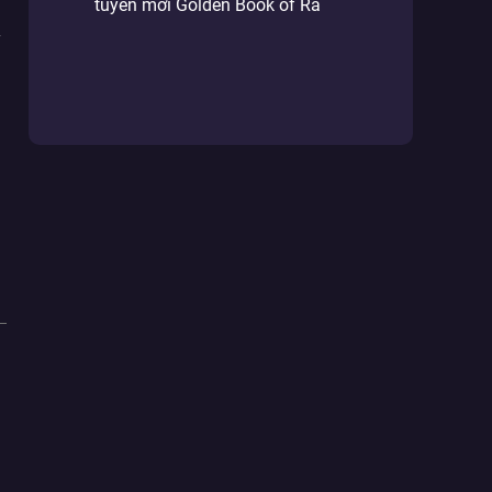
tuyến mới Golden Book of Ra
y
n
n
u
n
i
n