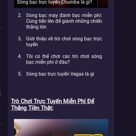
Sòng bạc trực tuyến Chumba là gì?
Sòng bạc máy đánh bạc miễn phí:
Cùng tiến lên để giành những chiến
thắng lớn
Giới thiệu về trò chơi sòng bạc trực
tuyến
Tôi có thể chơi các trò chơi sòng
a
bạc miễn phí ở đâu?
t
o
Sòng bạc trực tuyến Vegas là gì
g
i
ố
ể
Trò Chơi Trực Tuyến Miễn Phí Để
m
Thắng Tiền Thật