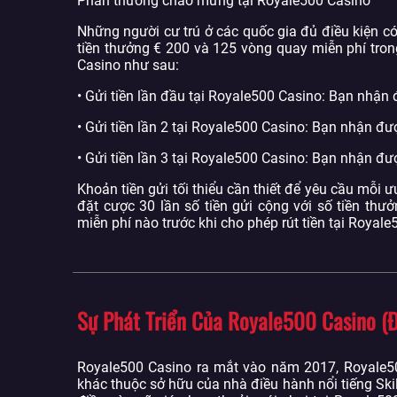
Phần thưởng chào mừng tại Royale500 Casino
Những người cư trú ở các quốc gia đủ điều kiện c
tiền thưởng € 200 và 125 vòng quay miễn phí trong
Casino như sau:
• Gửi tiền lần đầu tại Royale500 Casino: Bạn nhận
• Gửi tiền lần 2 tại Royale500 Casino: Bạn nhận đ
• Gửi tiền lần 3 tại Royale500 Casino: Bạn nhận đ
Khoản tiền gửi tối thiểu cần thiết để yêu cầu mỗi 
đặt cược 30 lần số tiền gửi cộng với số tiền thư
miễn phí nào trước khi cho phép rút tiền tại Royale
Sự Phát Triển Của Royale500 Casino (
Royale500 Casino ra mắt vào năm 2017, Royale50
khác thuộc sở hữu của nhà điều hành nổi tiếng Ski