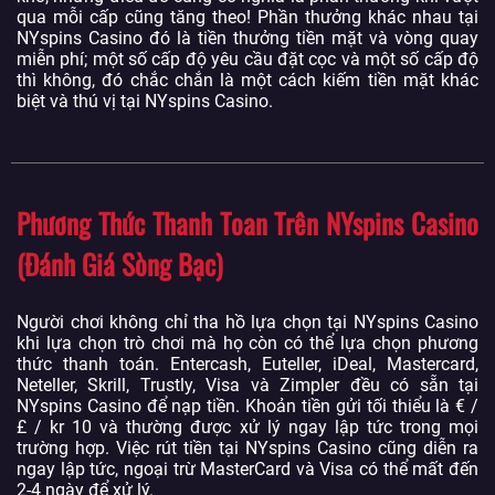
qua mỗi cấp cũng tăng theo! Phần thưởng khác nhau tại
NYspins Casino đó là tiền thưởng tiền mặt và vòng quay
miễn phí; một số cấp độ yêu cầu đặt cọc và một số cấp độ
thì không, đó chắc chắn là một cách kiếm tiền mặt khác
biệt và thú vị tại NYspins Casino.
Phương Thức Thanh Toan Trên NYspins Casino
(Đánh Giá Sòng Bạc)
Người chơi không chỉ tha hồ lựa chọn tại NYspins Casino
khi lựa chọn trò chơi mà họ còn có thể lựa chọn phương
thức thanh toán. Entercash, Euteller, iDeal, Mastercard,
Neteller, Skrill, Trustly, Visa và Zimpler đều có sẵn tại
NYspins Casino để nạp tiền. Khoản tiền gửi tối thiểu là € /
£ / kr 10 và thường được xử lý ngay lập tức trong mọi
trường hợp. Việc rút tiền tại NYspins Casino cũng diễn ra
ngay lập tức, ngoại trừ MasterCard và Visa có thể mất đến
2-4 ngày để xử lý.