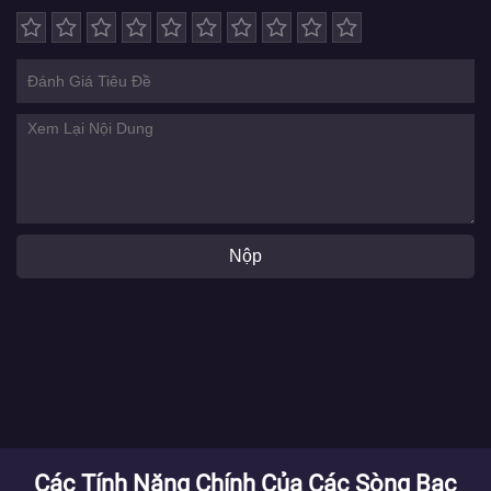
Nộp
Các Tính Năng Chính Của Các Sòng Bạc