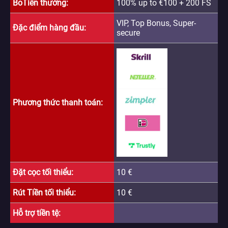
BoTiền thưởng
100% up to €100 + 200 FS
VIP, Top Bonus, Super-
Đặc điểm hàng đầu
secure
Phương thức thanh toán
Đặt cọc tối thiểu
10 €
Rút Tiền tối thiểu
10 €
Hỗ trợ tiền tệ