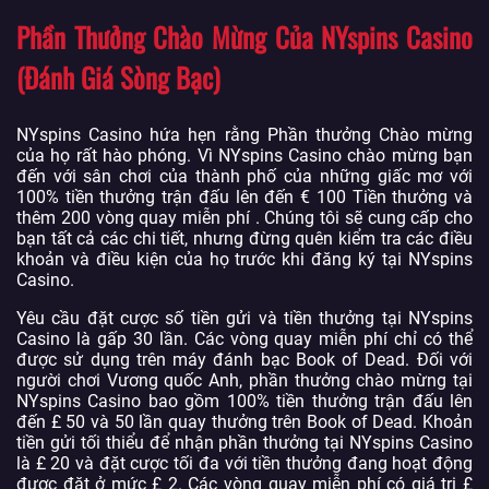
Phần Thưởng Chào Mừng Của NYspins Casino
(Đánh Giá Sòng Bạc)
NYspins Casino hứa hẹn rằng Phần thưởng Chào mừng
của họ rất hào phóng. Vì NYspins Casino chào mừng bạn
đến với sân chơi của thành phố của những giấc mơ với
100% tiền thưởng trận đấu lên đến € 100 Tiền thưởng và
thêm 200 vòng quay miễn phí . Chúng tôi sẽ cung cấp cho
bạn tất cả các chi tiết, nhưng đừng quên kiểm tra các điều
khoản và điều kiện của họ trước khi đăng ký tại NYspins
Casino.
Yêu cầu đặt cược số tiền gửi và tiền thưởng tại NYspins
Casino là gấp 30 lần. Các vòng quay miễn phí chỉ có thể
được sử dụng trên máy đánh bạc Book of Dead. Đối với
người chơi Vương quốc Anh, phần thưởng chào mừng tại
NYspins Casino bao gồm 100% tiền thưởng trận đấu lên
đến £ 50 và 50 lần quay thưởng trên Book of Dead. Khoản
tiền gửi tối thiểu để nhận phần thưởng tại NYspins Casino
là £ 20 và đặt cược tối đa với tiền thưởng đang hoạt động
được đặt ở mức £ 2. Các vòng quay miễn phí có giá trị £