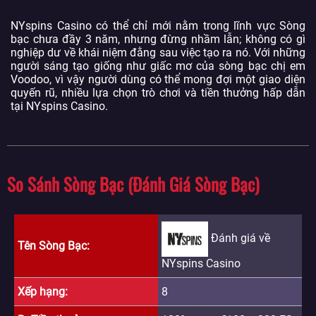
NYspins Casino có thể chỉ mới nằm trong lĩnh vực Sòng
bạc chưa đầy 3 năm, nhưng đừng nhầm lẫn; không có gì
nghiệp dư về khái niệm đằng sau việc tạo ra nó. Với những
người sáng tạo giống như giấc mơ của sòng bạc chị em
Voodoo, vì vậy người dùng có thể mong đợi một giao diện
quyến rũ, nhiều lựa chọn trò chơi và tiền thưởng hấp dẫn
tại NYspins Casino.
So Sánh Sòng Bạc (Đánh Giá Sòng Bạc)
Đánh giá về
Tên Sòng Bạc
NYspins Casino
Xếp hạng
8