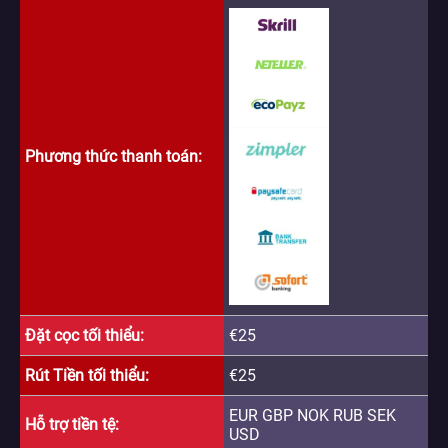
Phương thức thanh toán
Đặt cọc tối thiểu
€25
Rút Tiền tối thiểu
€25
EUR GBP NOK RUB SEK
Hỗ trợ tiền tệ
USD