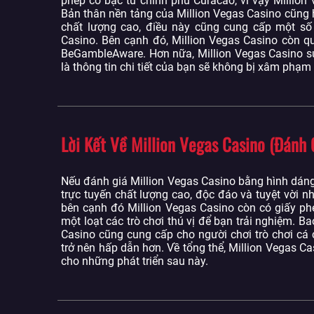
phép cờ bạc từ chính phủ Curacao, vì vậy Million 
Bản thân nền tảng của Million Vegas Casino cũng 
chất lượng cao, điều này cũng cung cấp một số 
Casino. Bên cạnh đó, Million Vegas Casino còn qu
BeGambleAware. Hơn nữa, Million Vegas Casino sử 
là thông tin chi tiết của bạn sẽ không bị xâm phạm
Lời Kết Về Million Vegas Casino (Đánh 
Nếu đánh giá Million Vegas Casino bằng hình dáng 
trực tuyến chất lượng cao, độc đáo và tuyệt vời nh
bên cạnh đó Million Vegas Casino còn có giấy ph
một loạt các trò chơi thú vị để bạn trải nghiệm. 
Casino cũng cung cấp cho người chơi trò chơi cá 
trở nên hấp dẫn hơn. Về tổng thể, Million Vegas C
cho những phát triển sau này.