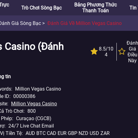
Trực
Bảng Phương Thức
Trò Chơi Sòng Bạc
Tin
Thanh Toán
Đánh Giá Sòng Bạc
Đánh Giá Về Million Vegas Casino
Đán
s Casino (Đánh
8.5/10
Giá
4
Điều
Này
g tin
words
Million Vegas Casino
le ID
00000386
ite
Million Vegas Casino
Cả Trò Chơi
800
 Phép
Curaçao (CGCB)
rợ
24/7 Live Chat Email
Vị Tiền Tệ
AUD BTC CAD EUR GBP NZD USD ZAR