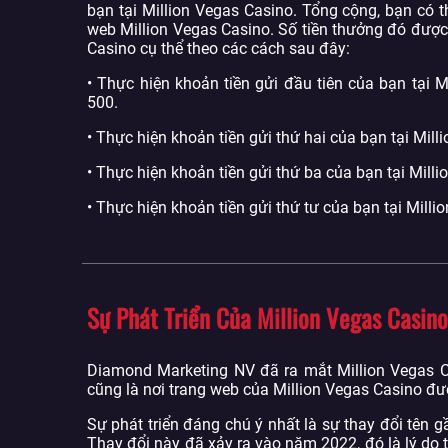
bạn tại Million Vegas Casino. Tổng cộng, bạn có 
web Million Vegas Casino. Số tiền thưởng đó được 
Casino cụ thể theo các cách sau đây:
• Thực hiện khoản tiền gửi đầu tiên của bạn tại 
500.
• Thực hiện khoản tiền gửi thứ hai của bạn tại Mi
• Thực hiện khoản tiền gửi thứ ba của bạn tại Mil
• Thực hiện khoản tiền gửi thứ tư của bạn tại Mil
Sự Phát Triển Của Million Vegas Casin
Diamond Marketing NV đã ra mắt Million Vegas Ca
cũng là nơi trang web của Million Vegas Casino đư
Sự phát triển đáng chú ý nhất là sự thay đổi tên gầ
Thay đổi này đã xảy ra vào năm 2022, đó là lý do t