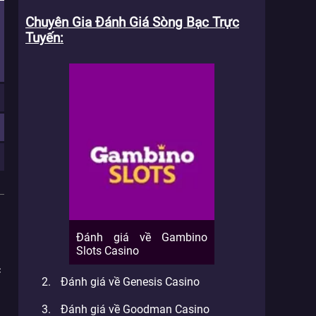
Chuyên Gia Đánh Giá Sòng Bạc Trực
Tuyến
10 €
€10
No Limits
€25.00
EUR
EUR GB
Đánh giá về Gambino
Slots Casino
c
Đánh giá về Genesis Casino
n
.
Đánh giá về Goodman Casino
a