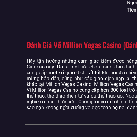
Ngô
Tiề
Đánh Giá Về Million Vegas Casino (Đán
Hãy tận hưởng những cảm giác kiếm được hàng t
Curacao này. Đó là một lựa chọn hàng đầu dành c
cung cấp một số giao dịch rất tốt khi nói đến ti
mừng hấp dẫn, cũng như các giao dịch nạp lại th
khác tại Million Vegas Casino. Million Vegas Cas
Vì Million Vegas Casino cung cấp hơn 800 loại trò
thể thao, thể thao điện tử và cả thể thao ảo. Ngo
nghiệm chân thực hơn. Chúng tôi có rất nhiều điều 
sao bạn không ngồi xuống và đọc toàn bộ bài đán