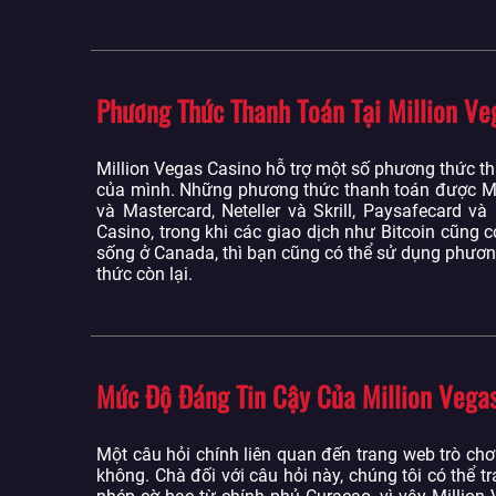
Phương Thức Thanh Toán Tại Million Ve
Million Vegas Casino hỗ trợ một số phương thức th
của mình. Những phương thức thanh toán được Mi
và Mastercard, Neteller và Skrill, Paysafecard v
Casino, trong khi các giao dịch như Bitcoin cũng 
sống ở Canada, thì bạn cũng có thể sử dụng phươn
thức còn lại.
Mức Độ Đáng Tin Cậy Của Million Vegas
Một câu hỏi chính liên quan đến trang web trò chơi
không. Chà đối với câu hỏi này, chúng tôi có thể trả