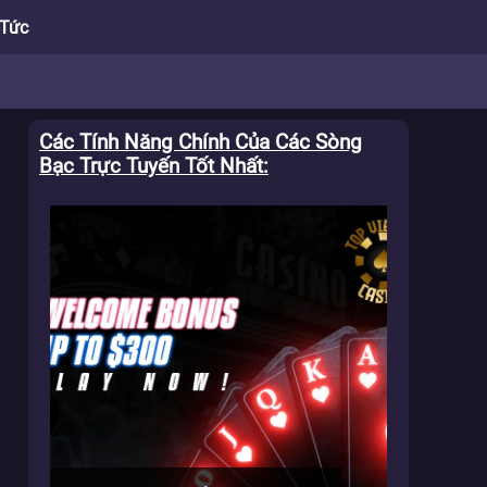
 Tức
Các Tính Năng Chính Của Các Sòng
h
Bạc Trực Tuyến Tốt Nhất