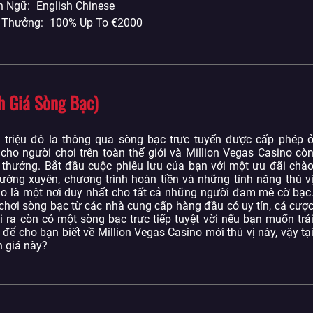
n Ngữ
English Chinese
n Thưởng
100% Up To €2000
h Giá Sòng Bạc)
riệu đô la thông qua sòng bạc trực tuyến được cấp phép 
ho người chơi trên toàn thế giới và Million Vegas Casino cò
ền thưởng. Bắt đầu cuộc phiêu lưu của bạn với một ưu đãi chà
ường xuyên, chương trình hoàn tiền và những tính năng thú v
ino là một nơi duy nhất cho tất cả những người đam mê cờ bạc
 chơi sòng bạc từ các nhà cung cấp hàng đầu có uy tín, cá cượ
ài ra còn có một sòng bạc trực tiếp tuyệt vời nếu bạn muốn trả
để cho bạn biết về Million Vegas Casino mới thú vị này, vậy tạ
h giá này?