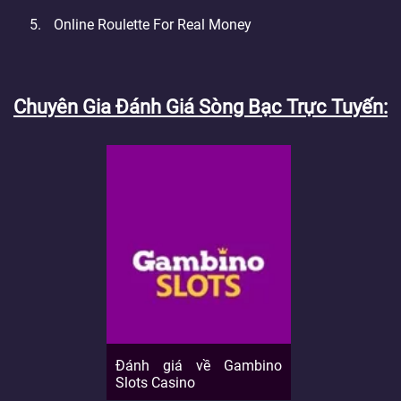
Online Roulette For Real Money
Chuyên Gia Đánh Giá Sòng Bạc Trực Tuyến
Đánh giá về Gambino
Slots Casino