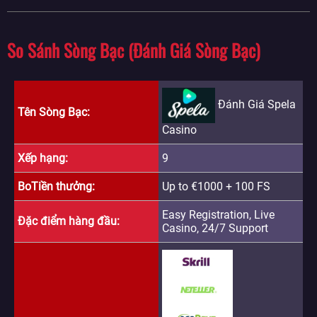
So Sánh Sòng Bạc (Đánh Giá Sòng Bạc)
Đánh Giá Spela
Tên Sòng Bạc
Casino
Xếp hạng
9
BoTiền thưởng
Up to €1000 + 100 FS
Easy Registration, Live
Đặc điểm hàng đầu
Casino, 24/7 Support