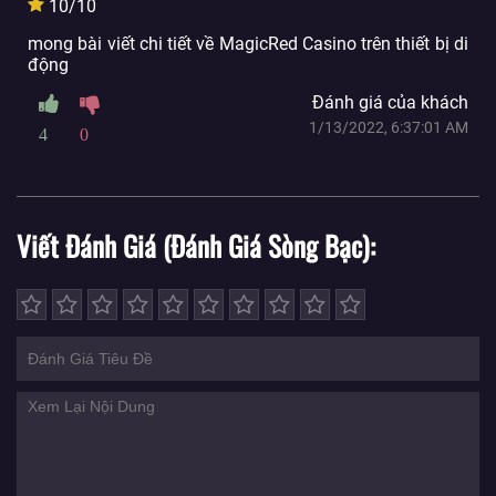
10/10
mong bài viết chi tiết về MagicRed Casino trên thiết bị di
động
Đánh giá của khách
1/13/2022, 6:37:01 AM
4
0
Viết Đánh Giá (Đánh Giá Sòng Bạc)