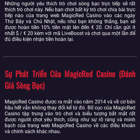
Những người yêu thích trò chơi sòng bạc trực tiếp sẽ rất
thích trò chơi này. Nếu bạn chơi bất kỳ trò chơi chia bài trực
tiếp nào của trang web MagicRed Casino vào các ngày
Thứ Bảy và Chủ Nhật, nếu như bạn không thắng, bạn sẽ
được hoàn tiền 10% tiền mặt lên đến € 20. Chỉ cần gửi ít
nhất $ / € 20 kèm với mã LiveBoost và chơi qua một lần để
đủ điều kiện nhận tiền hoàn lại.
Sự Phát Triển Của MagicRed Casino (Đánh
Giá Sòng Bạc)
MagicRed Casino được ra mắt vào năm 2014 và về cơ bản
hầu hết vẫn không thay đổi kể từ đó. Bố cục của MagicRed
Casino tập trung vào trò chơi và biểu tượng bắt mắt rất
được người chơi yêu thích, cũng như sự rõ ràng và minh
bạch của trang web MagicRed Casino về các điều khoản
và chính sách khác nhau.