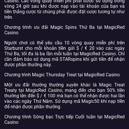
Casino. Các vòng quay miễn phí phải được sử dụng trong
vòng 24 giờ sau khi được nạp vào tài khoản của bạn và
tiền thắng cược từ chúng phải được đặt cược tương tự như
trên.
Chương trình ưu đãi Magic Spins Thứ Ba tại MagicRed
Casino
Người chơi có thể yêu cầu 10 vòng quay miễn phí trên
Starburst cho mỗi khoản tiền gửi $ / € 20 vào các ngày
Thứ Ba, tối đa là ba lần mỗi tuần tại MagicRed Casino. Chỉ
cần đảm bảo sử dụng mã STARspins khi gửi tiền để nhận
được phần thưởng này.
Chương trình Magic Thursday Treat tại MagicRed Casino
Một ưu đãi thưởng thường xuyên khác là Magic Treat
Treaty tại MagicRed Casino, mang đến cho bạn 50% tiền
thưởng lên đến $ / € 100 mà bạn có thể nhận được hai lần
vào các ngày Thứ Năm. Sử dụng mã Magic50 khi nạp tiền
để nhận được phần thưởng.
Chương trình Sòng bạc Trực tiếp Cuối tuần tại MagicRed
Casino