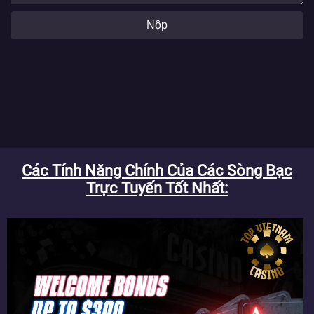
Nộp
Các Tính Năng Chính Của Các Sòng Bạc
Trực Tuyến Tốt Nhất