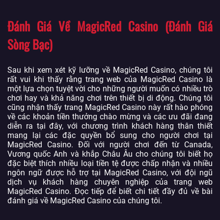
Đánh Giá Về MagicRed Casino (Đánh Giá
Sòng Bạc)
Sau khi xem xét kỹ lưỡng về MagicRed Casino, chúng tôi
rất vui khi thấy rằng trang web của MagicRed Casino là
một lựa chọn tuyệt vời cho những người muốn có nhiều trò
chơi hay và khả năng chơi trên thiết bị di động. Chúng tôi
cũng nhận thấy trang MagicRed Casino này rất hào phóng
về các khoản tiền thưởng chào mừng và các ưu đãi đang
diễn ra tại đây, với chương trình khách hàng thân thiết
mang lại các đặc quyền bổ sung cho người chơi tại
MagicRed Casino. Đối với người chơi đến từ Canada,
Vương quốc Anh và khắp Châu Âu cho chúng tôi biết họ
đặc biệt thích nhiều loại tiền tệ được chấp nhận và nhiều
ngôn ngữ được hỗ trợ tại MagicRed Casino, với đội ngũ
dịch vụ khách hàng chuyên nghiệp của trang web
MagicRed Casino. Đọc tiếp để biết chi tiết đầy đủ về bài
đánh giá về MagicRed Casino của chúng tôi.