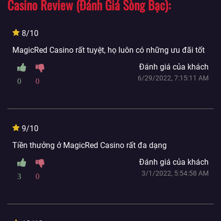
Casino Review (Đánh Giá Sòng Bạc)
8/10
MagicRed Casino rất tuyệt, họ luôn có những ưu đãi tốt
Đánh giá của khách
6/29/2022, 7:15:11 AM
0
0
9/10
Tiền thưởng ở MagicRed Casino rất đa dạng
Đánh giá của khách
3/1/2022, 5:54:58 AM
3
0