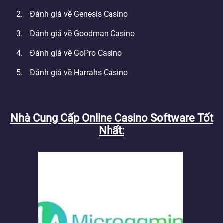
Đánh giá về Genesis Casino
Đánh giá về Goodman Casino
Đánh giá về GoPro Casino
Đánh giá về Harrahs Casino
Nhà Cung Cấp Online Casino Software Tốt
Nhất