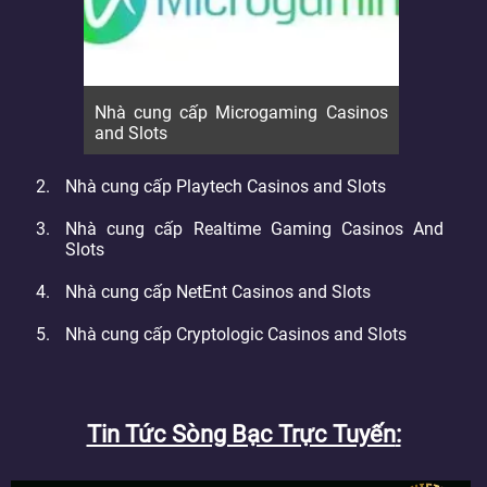
Nhà cung cấp Microgaming Casinos
and Slots
Nhà cung cấp Playtech Casinos and Slots
Nhà cung cấp Realtime Gaming Casinos And
Slots
Nhà cung cấp NetEnt Casinos and Slots
Nhà cung cấp Cryptologic Casinos and Slots
Tin Tức Sòng Bạc Trực Tuyến