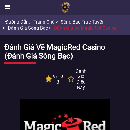
Đường Dẫn:
Trang Chủ
Sòng Bạc Trực Tuyến
Đánh Giá Sòng Bạc
Đánh Giá Về MagicRed Casino
Đánh Giá Về MagicRed Casino
(Đánh Giá Sòng Bạc)
Đánh
9/10
Giá
3
Điều
Này