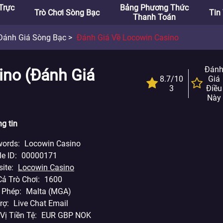
Trực
Bảng Phương Thức
Trò Chơi Sòng Bạc
Tin
Thanh Toán
Đánh Giá Sòng Bạc
Đánh Giá Về Locowin Casino
Đán
ino (Đánh Giá
8.7/10
Giá
3
Điều
Này
g tin
words
Locowin Casino
le ID
00000171
ite
Locowin Casino
Cả Trò Chơi
1600
 Phép
Malta (MGA)
rợ
Live Chat Email
Vị Tiền Tệ
EUR GBP NOK