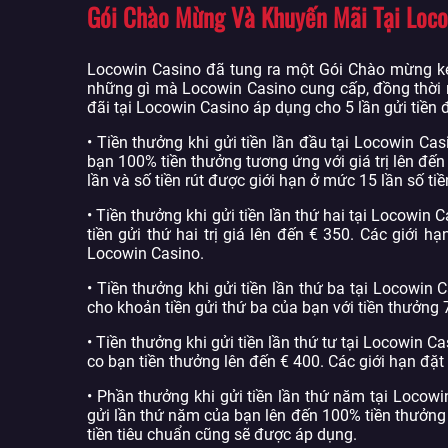
Gói Chào Mừng Và Khuyến Mãi Tại Loco
Locowin Casino đã tung ra một Gói Chào mừng kép
những gì mà Locowin Casino cung cấp, đồng thời 
đãi tại Locowin Casino áp dụng cho 5 lần gửi tiền 
• Tiền thưởng khi gửi tiền lần đầu tại Locowin Cas
bạn 100% tiền thưởng tương ứng với giá trị lên đến
lần và số tiền rút được giới hạn ở mức 15 lần số tiề
• Tiền thưởng khi gửi tiền lần thứ hai tại Locowi
tiền gửi thứ hai trị giá lên đến € 350. Các giới h
Locowin Casino.
• Tiền thưởng khi gửi tiền lần thứ ba tại Locowin
cho khoản tiền gửi thứ ba của bạn với tiền thưởng 
• Tiền thưởng khi gửi tiền lần thứ tư tại Locowin C
co bạn tiền thưởng lên đến € 400. Các giới hạn đặt
• Phần thưởng khi gửi tiền lần thứ năm tại Locow
gửi lần thứ năm của bạn lên đến 100% tiền thưởng t
tiền tiêu chuẩn cũng sẽ được áp dụng.