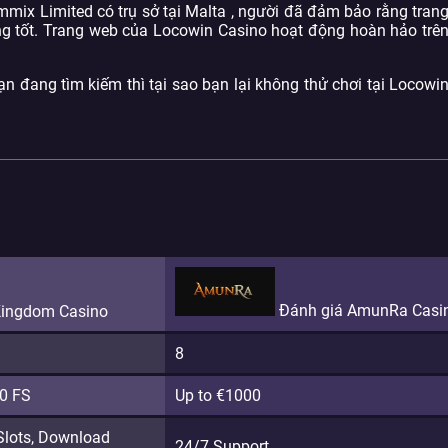
ix Limited có trụ sở tại Malta , người đã đảm bảo rằng tran
g tốt. Trang web của Locowin Casino hoạt động hoàn hảo trê
ạn đang tìm kiếm thì tại sao bạn lại không thử chơi tại Locowi
Đánh giá AmunRa Casi
ingdom Casino
8
0 FS
Up to €1000
Slots, Download
24/7 Support