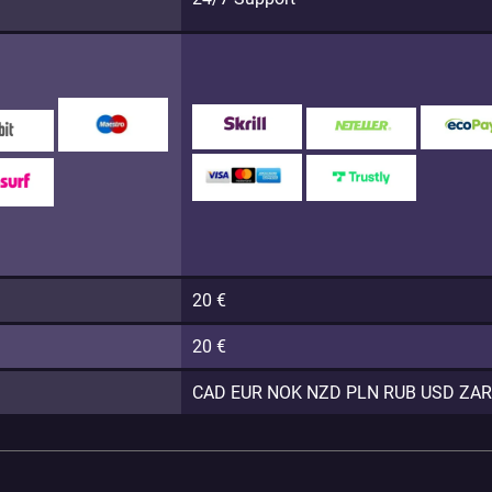
20 €
20 €
CAD EUR NOK NZD PLN RUB USD ZAR