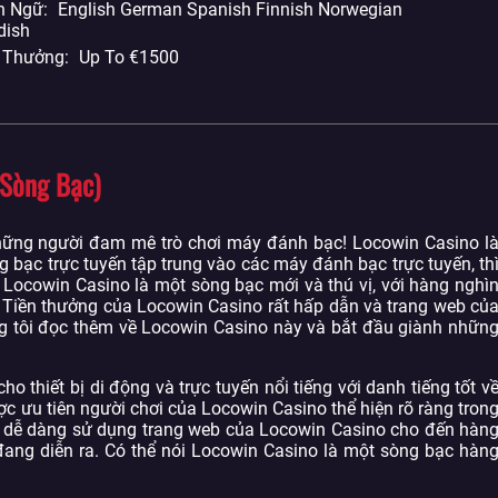
n Ngữ
English German Spanish Finnish Norwegian
dish
n Thưởng
Up To €1500
 Sòng Bạc)
những người đam mê trò chơi máy đánh bạc! Locowin Casino l
bạc trực tuyến tập trung vào các máy đánh bạc trực tuyến, th
 Locowin Casino là một sòng bạc mới và thú vị, với hàng nghì
. Tiền thưởng của Locowin Casino rất hấp dẫn và trang web củ
g tôi đọc thêm về Locowin Casino này và bắt đầu giành nhữn
 thiết bị di động và trực tuyến nổi tiếng với danh tiếng tốt v
ược ưu tiên người chơi của Locowin Casino thể hiện rõ ràng tron
ơi dễ dàng sử dụng trang web của Locowin Casino cho đến hàn
đang diễn ra. Có thể nói Locowin Casino là một sòng bạc hàn