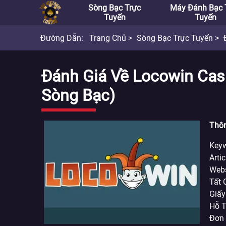
Sòng Bạc Trực
Máy Đánh Bạc 
Tuyến
Tuyến
Đường Dẫn:
Trang Chủ
Sòng Bạc Trực Tuyến
Đánh Giá Về Locowin Cas
Sòng Bạc)
Thôn
Key
Artic
Webs
Tất 
Giấy
Hỗ T
Đơn 