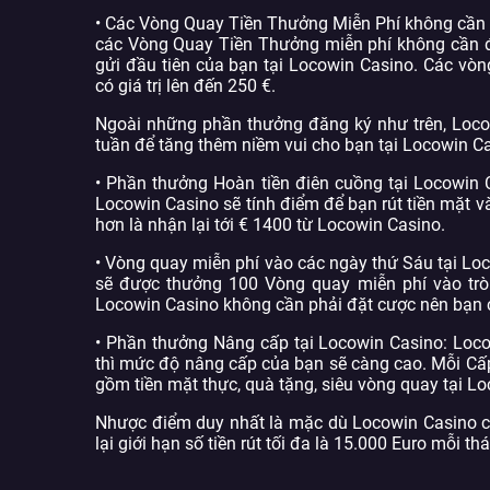
• Các Vòng Quay Tiền Thưởng Miễn Phí không cần đ
các Vòng Quay Tiền Thưởng miễn phí không cần đặ
gửi đầu tiên của bạn tại Locowin Casino. Các vòn
có giá trị lên đến 250 €.
Ngoài những phần thưởng đăng ký như trên, Loco
tuần để tăng thêm niềm vui cho bạn tại Locowin C
• Phần thưởng Hoàn tiền điên cuồng tại Locowin C
Locowin Casino sẽ tính điểm để bạn rút tiền mặt v
hơn là nhận lại tới € 1400 từ Locowin Casino.
• Vòng quay miễn phí vào các ngày thứ Sáu tại Loc
sẽ được thưởng 100 Vòng quay miễn phí vào trò
Locowin Casino không cần phải đặt cược nên bạn có
• Phần thưởng Nâng cấp tại Locowin Casino: Locowi
thì mức độ nâng cấp của bạn sẽ càng cao. Mỗi Cấ
gồm tiền mặt thực, quà tặng, siêu vòng quay tại L
Nhược điểm duy nhất là mặc dù Locowin Casino cun
lại giới hạn số tiền rút tối đa là 15.000 Euro mỗi th