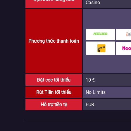
Casino
Phương thức thanh toán
Đặt cọc tối thiểu
10 €
Rút Tiền tối thiểu
No Limits
Hỗ trợ tiền tệ
EUR