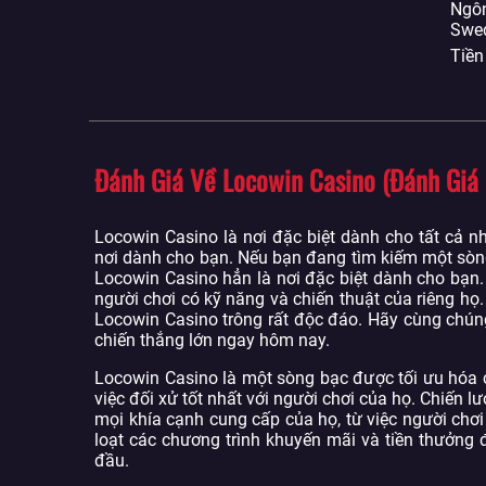
Ngô
Swe
Tiề
Đánh Giá Về Locowin Casino (Đánh Giá
Locowin Casino là nơi đặc biệt dành cho tất cả 
nơi dành cho bạn. Nếu bạn đang tìm kiếm một sòng 
Locowin Casino hẳn là nơi đặc biệt dành cho bạn.
người chơi có kỹ năng và chiến thuật của riêng họ
Locowin Casino trông rất độc đáo. Hãy cùng chún
chiến thắng lớn ngay hôm nay.
Locowin Casino là một sòng bạc được tối ưu hóa cho
việc đối xử tốt nhất với người chơi của họ. Chiến l
mọi khía cạnh cung cấp của họ, từ việc người ch
loạt các chương trình khuyến mãi và tiền thưởng 
đầu.