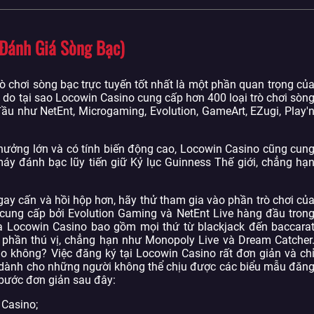
(Đánh Giá Sòng Bạc)
ò chơi sòng bạc trực tuyến tốt nhất là một phần quan trọng củ
ý do tại sao Locowin Casino cung cấp hơn 400 loại trò chơi sòn
ầu như NetEnt, Microgaming, Evolution, GameArt, EZugi, Play'
thưởng lớn và có tính biến động cao, Locowin Casino cũng cun
áy đánh bạc lũy tiến giữ Kỷ lục Guinness Thế giới, chẳng hạ
 gay cấn và hồi hộp hơn, hãy thử tham gia vào phần trò chơi củ
c cung cấp bởi Evolution Gaming và NetEnt Live hàng đầu tron
ủa Locowin Casino bao gồm mọi thứ từ blackjack đến baccara
 phần thú vị, chẳng hạn như Monopoly Live và Dream Catcher
o không? Việc đăng ký tại Locowin Casino rất đơn giản và ch
t dành cho những người không thể chịu được các biểu mẫu đăn
 bước đơn giản sau đây:
 Casino;