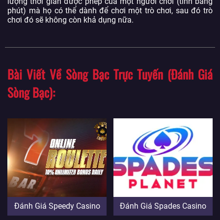
lượng thời gian được phép của một người chơi (tính bằng
phút) mà họ có thể dành để chơi một trò chơi, sau đó trò
chơi đó sẽ không còn khả dụng nữa.
Bài Viết Về Sòng Bạc Trực Tuyến (Đánh Giá
Sòng Bạc)
Đánh Giá Speedy Casino
Đánh Giá Spades Casino