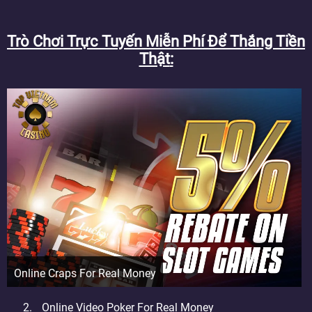
Trò Chơi Trực Tuyến Miễn Phí Để Thắng Tiền
Thật
Online Craps For Real Money
Online Video Poker For Real Money