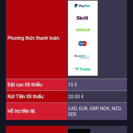
Phương thức thanh toán
Đặt cọc tối thiểu
10 €
Rút Tiền tối thiểu
20.00 €
CAD, EUR, GBP, NOK, NZD,
Hỗ trợ tiền tệ
SEK