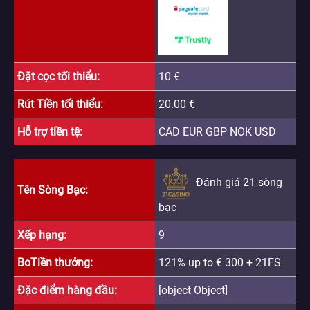
Đặt cọc tối thiểu
10 €
Rút Tiền tối thiểu
20.00 €
Hỗ trợ tiền tệ
CAD EUR GBP NOK USD
Đánh giá 21 sòng
Tên Sòng Bạc
bạc
Xếp hạng
9
BoTiền thưởng
121% up to € 300 + 21FS
Đặc điểm hàng đầu
[object Object]