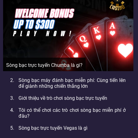
Sòng bạc trực tuyến Chumba là gì?
Sòng bạc máy đánh bạc miễn phí: Cùng tiến lên
để giành những chiến thắng lớn
Giới thiệu về trò chơi sòng bạc trực tuyến
Tôi có thể chơi các trò chơi sòng bạc miễn phí ở
đâu?
Sòng bạc trực tuyến Vegas là gì