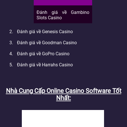
Đánh giá về Gambino
Slots Casino
Đánh giá về Genesis Casino
Đánh giá về Goodman Casino
Đánh giá về GoPro Casino
Đánh giá về Harrahs Casino
Nhà Cung Cấp Online Casino Software Tốt
Nhất