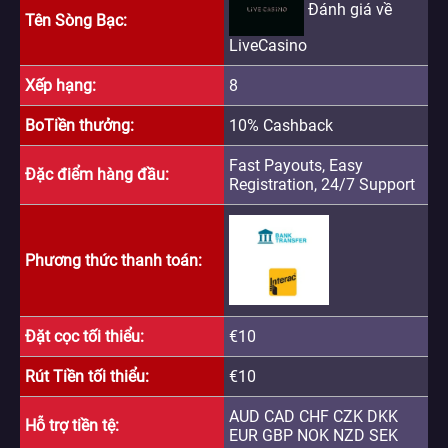
Đánh giá về
Tên Sòng Bạc
LiveCasino
Xếp hạng
8
BoTiền thưởng
10% Cashback
Fast Payouts, Easy
Đặc điểm hàng đầu
Registration, 24/7 Support
Phương thức thanh toán
Đặt cọc tối thiểu
€10
Rút Tiền tối thiểu
€10
AUD CAD CHF CZK DKK
Hỗ trợ tiền tệ
EUR GBP NOK NZD SEK