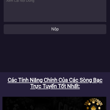
Nộp
Các Tính Năng Chính Của Các Sòng Bạc
Trực Tuyến Tốt Nhất