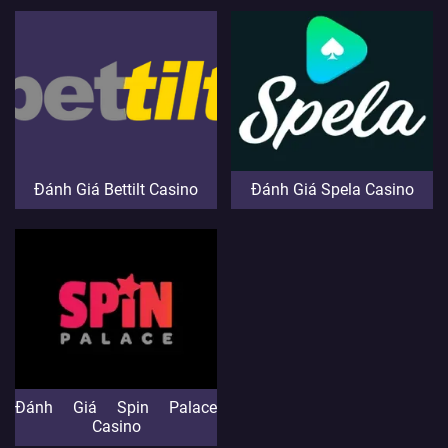
Đánh Giá Bettilt Casino
Đánh Giá Spela Casino
Đánh Giá Spin Palace
Casino