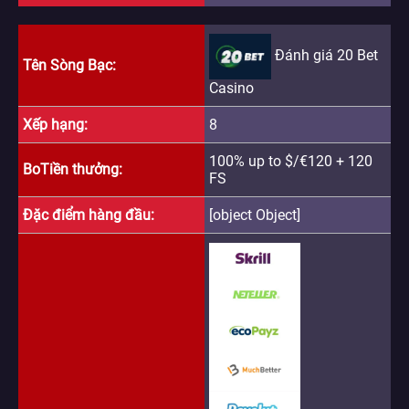
Đánh giá 20 Bet
Tên Sòng Bạc
Casino
Xếp hạng
8
100% up to $/€120 + 120
BoTiền thưởng
FS
Đặc điểm hàng đầu
[object Object]