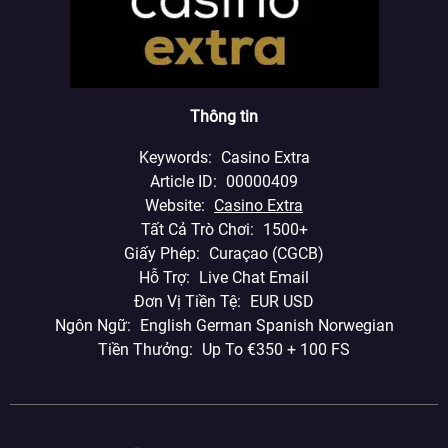
Thông tin
Keywords
Casino Extra
Article ID
00000409
Website
Casino Extra
Tất Cả Trò Chơi
1500+
Giấy Phép
Curaçao (CGCB)
Hỗ Trợ
Live Chat Email
Đơn Vị Tiền Tệ
EUR USD
Ngôn Ngữ
English German Spanish Norwegian
Tiền Thưởng
Up To €350 + 100 FS