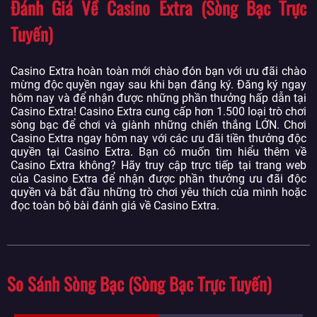
Đánh Giá Về Casino Extra (Sòng Bạc Trực
Tuyến)
Casino Extra hoàn toàn mới chào đón bạn với ưu đãi chào
mừng độc quyền ngay sau khi bạn đăng ký. Đăng ký ngay
hôm nay và để nhận được những phần thưởng hấp dẫn tại
Casino Extra! Casino Extra cung cấp hơn 1.500 loại trò chơi
sòng bạc để chơi và giành những chiến thắng LỚN. Chơi
Casino Extra ngay hôm nay với các ưu đãi tiền thưởng độc
quyền tại Casino Extra. Bạn có muốn tìm hiểu thêm về
Casino Extra không? Hãy truy cập trực tiếp tại trang web
của Casino Extra để nhận được phần thưởng ưu đãi độc
quyền và bắt đầu những trò chơi yêu thích của mình hoặc
đọc toàn bộ bài đánh giá về Casino Extra.
So Sánh Sòng Bạc (Sòng Bạc Trực Tuyến)