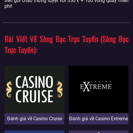
trên gói chào mừng tuyệt vời 350 € + 100 vòng quay miễn
phí!
Bài Viết Về Sòng Bạc Trực Tuyến (Sòng Bạc
Trực Tuyến)
Đánh giá về Casino Cruise
Đánh giá về Casino Extreme