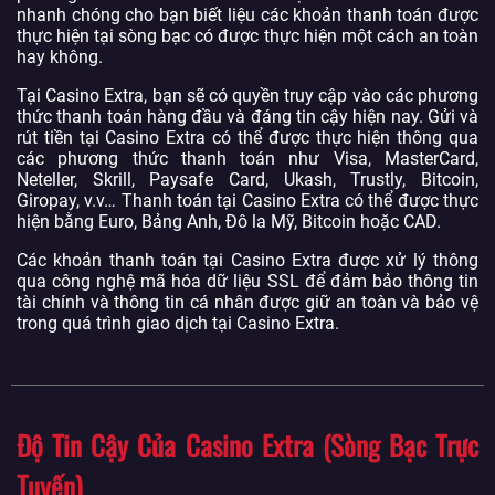
nhanh chóng cho bạn biết liệu các khoản thanh toán được
thực hiện tại sòng bạc có được thực hiện một cách an toàn
hay không.
Tại Casino Extra, bạn sẽ có quyền truy cập vào các phương
thức thanh toán hàng đầu và đáng tin cậy hiện nay. Gửi và
rút tiền tại Casino Extra có thể được thực hiện thông qua
các phương thức thanh toán như Visa, MasterCard,
Neteller, Skrill, Paysafe Card, Ukash, Trustly, Bitcoin,
Giropay, v.v… Thanh toán tại Casino Extra có thể được thực
hiện bằng Euro, Bảng Anh, Đô la Mỹ, Bitcoin hoặc CAD.
Các khoản thanh toán tại Casino Extra được xử lý thông
qua công nghệ mã hóa dữ liệu SSL để đảm bảo thông tin
tài chính và thông tin cá nhân được giữ an toàn và bảo vệ
trong quá trình giao dịch tại Casino Extra.
Độ Tin Cậy Của Casino Extra (Sòng Bạc Trực
Tuyến)