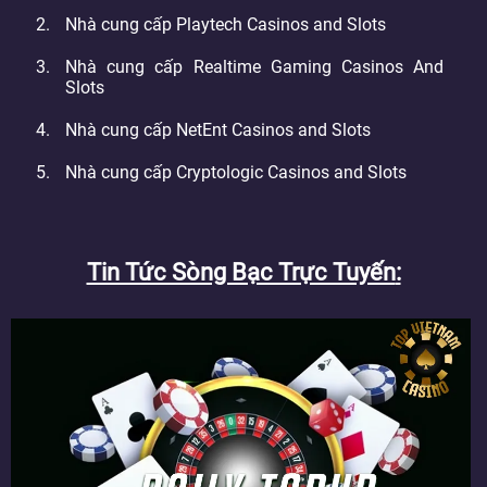
Nhà cung cấp Playtech Casinos and Slots
Nhà cung cấp Realtime Gaming Casinos And
Slots
Nhà cung cấp NetEnt Casinos and Slots
Nhà cung cấp Cryptologic Casinos and Slots
Tin Tức Sòng Bạc Trực Tuyến