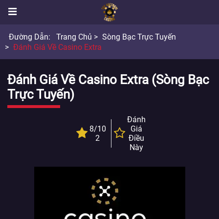
Đường Dẫn:
Trang Chủ
Sòng Bạc Trực Tuyến
Đánh Giá Về Casino Extra
Đánh Giá Về Casino Extra (Sòng Bạc
Trực Tuyến)
Đánh
8/10
Giá
2
Điều
Này