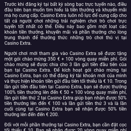
Trước khi đăng ký tại bất kỳ sòng bạc trực tuyến nào, điều
đầu tiên bạn muốn tìm hiểu là tiền thưởng và khuyến mãi
mà họ cung cấp. Casino Extra luôn nỗ lực để cung cấp cho
tất cả người chơi những trải nghiệm chơi trò chơi trực
tuyến tốt nhất có thể. Điều này bao gồm một loạt các
khoản tiền thưởng, khuyến mãi và phần thưởng cho lòng
trung thành để thưởng thức những trò chơi thú vị tại
Casino Extra.
Người chơi mới tham gia vào Casino Extra sẽ được tặng
một gói chào mừng 350 € + 100 vòng quay miễn phí. Gói
chào mừng sẽ được chia cho 3 lần gửi tiền đầu tiên của
bạn tại Casino Extra. Để kích hoạt gói chào mừng tại
Casino Extra, bạn có thể đăng ký tài khoản mới của mình
và thực hiện khoản tiền gửi đầu tiên tối thiểu là € 10. Trong
lần gửi tiền đầu tiên tại Casino Extra, bạn sẽ được thưởng
100% tiền thưởng lên đến € 50 + 100 vòng quay miễn phí,
lần gửi tiền thứ 2 tại Casino Extra giúp bạn nhận được 50%
tiền thưởng lên đến € 100 và lần gửi tiền thứ 3 và là lần
cuối cùng tại Casino Extra bạn sẽ nhận được 50% tiền
thưởng lên đến đến € 200.
Đối với mỗi phần thưởng tại Casino Extra, bạn cần đặt cọc
tối thiểu € 10. Bạn sẽ nhận được 20 vòng quay miễn phí