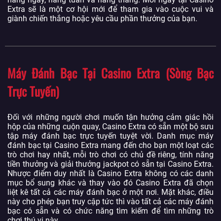
Extra sẽ là một cơ hội mới để tham gia vào cuộc vui và
giành chiến thắng hoặc yêu cầu phần thưởng của bạn.
Máy Đánh Bạc Tại Casino Extra (Sòng Bạc
Trực Tuyến)
Đối với những người chơi muốn tận hưởng cảm giác hồi
hộp của những cuộn quay, Casino Extra có sẵn một bộ sưu
tập máy đánh bạc trực tuyến tuyệt vời. Danh mục máy
đánh bạc tại Casino Extra mang đến cho bạn một loạt các
trò chơi hay nhất, mỗi trò chơi có chủ đề riêng, tính năng
tiền thưởng và giải thưởng jackpot có sẵn tại Casino Extra.
Nhược điểm duy nhất là Casino Extra không có các danh
mục bổ sung khác và thay vào đó Casino Extra đã chọn
liệt kê tất cả các máy đánh bạc ở một nơi. Mặt khác, điều
này cho phép bạn truy cập tức thì vào tất cả các máy đánh
bạc có sẵn và có chức năng tìm kiếm để tìm những trò
chơi thú vị này.