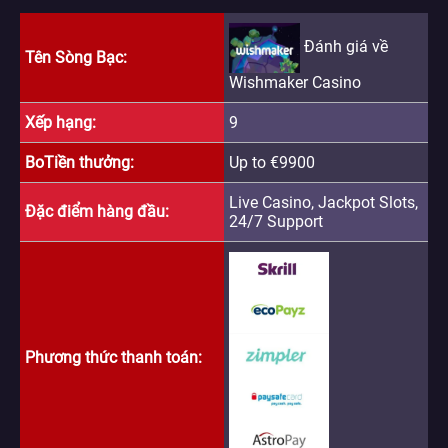
Đánh giá về
Tên Sòng Bạc
Wishmaker Casino
Xếp hạng
9
BoTiền thưởng
Up to €9900
Live Casino, Jackpot Slots,
Đặc điểm hàng đầu
24/7 Support
Phương thức thanh toán