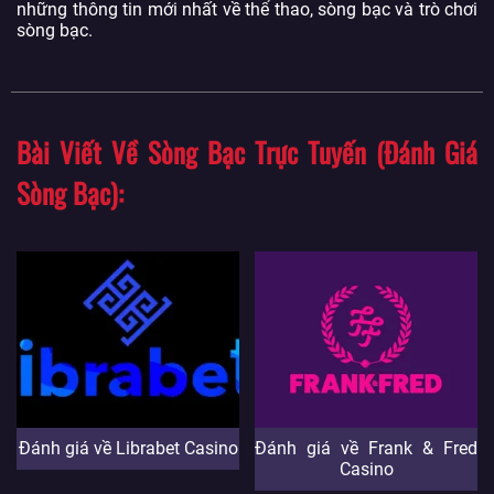
những thông tin mới nhất về thể thao, sòng bạc và trò chơi
sòng bạc.
Bài Viết Về Sòng Bạc Trực Tuyến (Đánh Giá
Sòng Bạc)
Đánh giá về Librabet Casino
Đánh giá về Frank & Fred
Casino