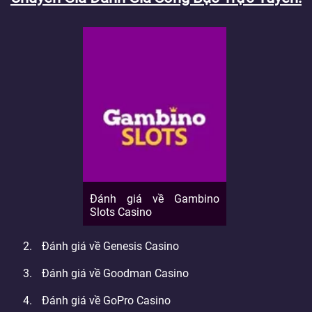
Đánh giá về Gambino
Slots Casino
Đánh giá về Genesis Casino
Đánh giá về Goodman Casino
Đánh giá về GoPro Casino