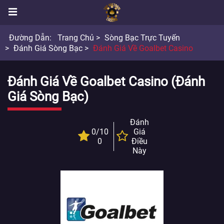
Đường Dẫn:
Trang Chủ
Sòng Bạc Trực Tuyến
Đánh Giá Sòng Bạc
Đánh Giá Về Goalbet Casino
Đánh Giá Về Goalbet Casino (Đánh
Giá Sòng Bạc)
Đánh
0/10
Giá
0
Điều
Này