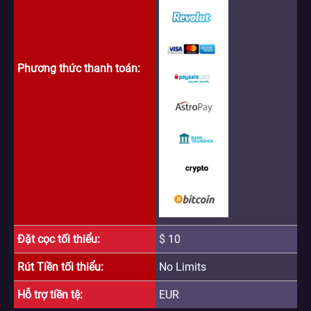
Phương thức thanh toán
Đặt cọc tối thiểu
$ 10
Rút Tiền tối thiểu
No Limits
Hỗ trợ tiền tệ
EUR