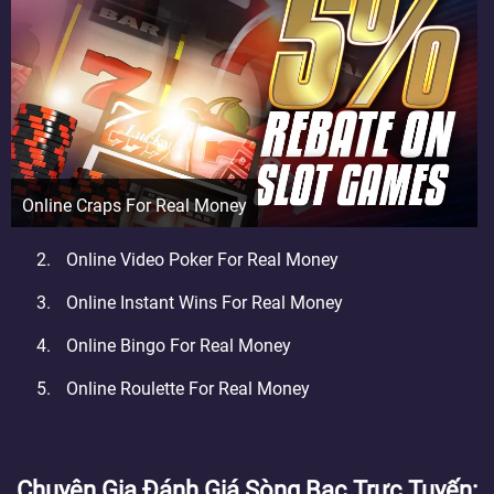
Online Craps For Real Money
Online Video Poker For Real Money
Online Instant Wins For Real Money
Online Bingo For Real Money
Online Roulette For Real Money
Chuyên Gia Đánh Giá Sòng Bạc Trực Tuyến