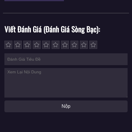
Viết Đánh Giá (Đánh Giá Sòng Bạc)
Nộp