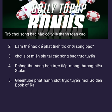
Trò chơi sòng bạc nào có tỷ lệ thanh toán cao
Làm thế nào để phát triển trò chơi sòng bạc?
chơi slot miễn phí tại các sòng bạc trực tuyến
Phòng thu sòng bạc trực tiếp mang thương hiệu
Stake
Greentube phát hành slot trực tuyến mới Golden
Book of Ra