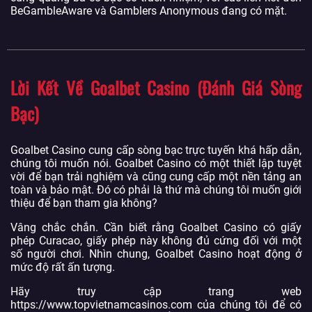
BeGambleAware và Gamblers Anonymous đang có mặt.
Lời Kết Về Goalbet Casino (Đánh Giá Sòng
Bạc)
Goalbet Casino cung cấp sòng bạc trực tuyến khá hấp dẫn,
chúng tôi muốn nói. Goalbet Casino có một thiết lập tuyệt
vời để bạn trải nghiệm và cũng cung cấp một nền tảng an
toàn và bảo mật. Đó có phải là thứ mà chúng tôi muốn giới
thiệu để bạn tham gia không?
Vâng chắc chắn. Cần biết rằng Goalbet Casino có giấy
phép Curacao, giấy phép này không đủ cứng đối với một
số người chơi. Nhìn chung, Goalbet Casino hoạt động ở
mức độ rất ấn tượng.
Hãy truy cập trang web
https://www.topvietnamcasinos.com của chúng tôi để có